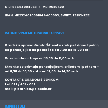
OIB:
55644094063 •
MB:
2580420
IBAN:
HR2324020061844400003,
SWIFT:
ESBCHR22
RADNO VRIJEME GRADSKE UPRAVE
Gradska uprava Grada Šibenika radi pet dana tjedno,
od ponedjeljka do petka i to
od 7,00 do 15,00 sati.
Dnevni odmor traje
od 10,30 do 11,00 sati.
Stranke se primaju
ponedjeljkom, srijedom i petkom
–
od 8,30 do 10,00 sati i od 12,00 do 14,30 sati.
KONTAKT S GRADOM ŠIBENIKOM:
tel: 022 / 431 - 062
mail:
pisarnica@sibenik.hr
IMPRESSUM