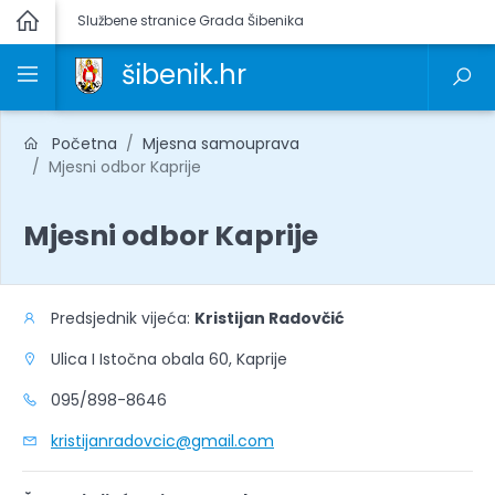
Službene stranice Grada Šibenika
šibenik.hr
Početna
Mjesna samouprava
Mjesni odbor Kaprije
Mjesni odbor Kaprije
Predsjednik vijeća:
Kristijan Radovčić
Ulica I Istočna obala 60, Kaprije
095/898-8646
kristijanradovcic@gmail.com