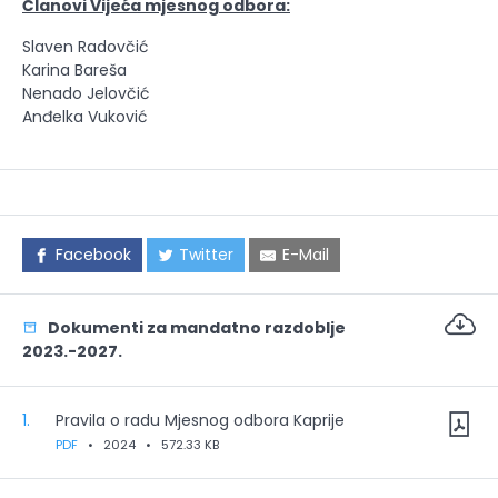
Članovi Vijeća mjesnog odbora:
Slaven Radovčić
Karina Bareša
Nenado Jelovčić
Anđelka Vuković
Facebook
Twitter
E-Mail
Dokumenti za mandatno razdoblje
2023.-2027.
1.
Pravila o radu Mjesnog odbora Kaprije
PDF
•
2024
•
572.33 KB