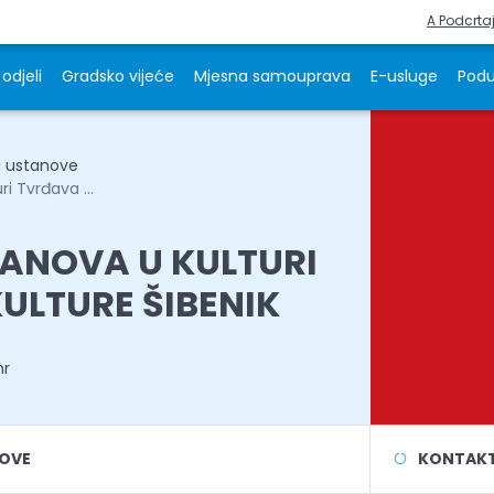
A Podcrta
odjeli
Gradsko vijeće
Mjesna samouprava
E-usluge
Podu
i ustanove
i Tvrđava ...
ANOVA U KULTURI
ULTURE ŠIBENIK
hr
NOVE
KONTAKT 