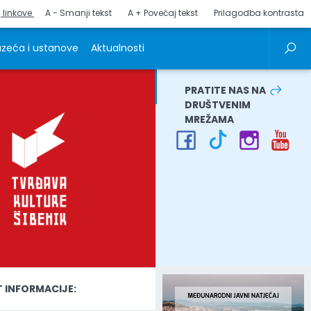
j linkove
A - Smanji tekst
A + Povećaj tekst
Prilagodba kontrasta
zeća i ustanove
Aktualnosti
PRATITE NAS NA
DRUŠTVENIM
MREŽAMA
INFORMACIJE: