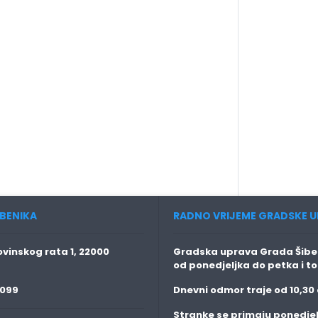
BENIKA
RADNO VRIJEME GRADSKE U
vinskog rata 1, 22000
Gradska uprava Grada Šiben
od ponedjeljka do petka i t
 099
Dnevni odmor traje
od 10,30 
Stranke se primaju
ponedjel