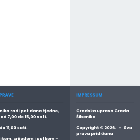
PRAVE
IMPRESSUM
ika radi pet dana tjedno,
Gradska uprava Grada
o
od 7,00 do 15,00 sati.
Šibenika
do 11,00 sati.
Copyright © 2026. • Sva
prava pridržana
jkom, srijedom i petkom
–