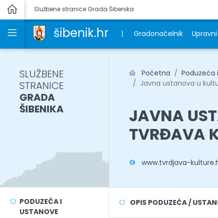
Službene stranice Grada Šibenika
šibenik.hr
|
Gradonačelnik
Upravni 
SLUŽBENE
Početna
Poduzeća 
Javna ustanova u kultur
STRANICE
GRADA
ŠIBENIKA
JAVNA UST
TVRĐAVA K
www.tvrdjava-kulture.
PODUZEĆA I
OPIS PODUZEĆA / USTA
USTANOVE