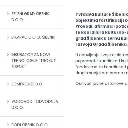
ZELENI GRAD ŠIBENIK
Tvrđava kulture Šibenik
D.O.O.
objektima fortifikacijs
Provodi, afirmira i poti
te koordinira kulturno-
BIKARAC D.O.O. ŠIBENIK
grad Šibenik u svrhu ku
razvoja Grada Šibenika.
INKUBATOR ZA NOVE
U obavljanju svoje djelatn
TEHNOLOGIJE "TROKUT
pripremati i kandidirati 
ŠIBENIK"
fondovima te koordinirati 
drugih subjekata prema 
Osnivač javne ustanove u k
ČEMPRESI D.O.O.
VODOVOD I ODVODNJA
D.O.O.
PODI ŠIBENIK D.O.O.