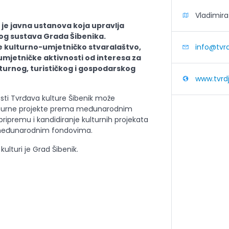
Vladimira 
 je javna ustanova koja upravlja
kog sustava Grada Šibenika.
če kulturno-umjetničko stvaralaštvo,
info@tvrd
umjetničke aktivnosti od interesa za
lturnog, turističkog i gospodarskog
www.tvrdj
osti Tvrđava kulture Šibenik može
kulturne projekte prema međunarodnim
pripremu i kandidiranje kulturnih projekata
međunarodnim fondovima.
ulturi je Grad Šibenik.