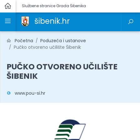
Službene stranice Grada Šibenika
šibenik.hr
Početna
Poduzeća i ustanove
Pučko otvoreno učilište Šibenik
PUČKO OTVORENO UČILIŠTE
ŠIBENIK
www.pou-si.hr