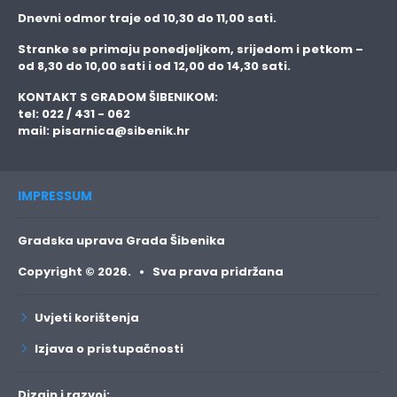
Dnevni odmor traje
od 10,30 do 11,00 sati.
Stranke se primaju
ponedjeljkom, srijedom i petkom
–
od 8,30 do 10,00 sati i od 12,00 do 14,30 sati.
KONTAKT S GRADOM ŠIBENIKOM:
tel: 022 / 431 - 062
mail:
pisarnica@sibenik.hr
IMPRESSUM
Gradska uprava Grada Šibenika
Copyright © 2026. • Sva prava pridržana
Uvjeti korištenja
Izjava o pristupačnosti
Dizajn i razvoj: