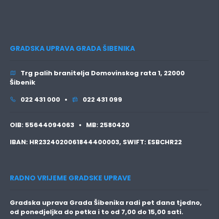
GRADSKA UPRAVA GRADA ŠIBENIKA
Trg palih branitelja Domovinskog rata 1, 22000
Šibenik
022 431 000 •
022 431 099
OIB:
55644094063 •
MB:
2580420
IBAN:
HR2324020061844400003,
SWIFT:
ESBCHR22
RADNO VRIJEME GRADSKE UPRAVE
Gradska uprava Grada Šibenika radi pet dana tjedno,
od ponedjeljka do petka i to
od 7,00 do 15,00 sati.