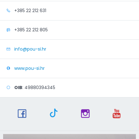
+385 22 212 631
+385 22 212 805
info@pou-si.hr
www.pou-si.hr
OIB
: 49880394345