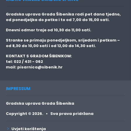
Gradska uprava Grada Šibenika radi pet dana tjedno,
od ponedjeljka do petka i to
od 7,00 do 15,00 sati.
Dnevni odmor traje
od 10,30 do 11,00 sati.
Stranke se primaju
ponedjeljkom, srijedom i petkom
–
od 8,30 do 10,00 sati i od 12,00 do 14,30 sati.
KONTAKT S GRADOM ŠIBENIKOM:
tel: 022 / 431 - 062
mail:
pisarnica@sibenik.hr
IMPRESSUM
Gradska uprava Grada Šibenika
Copyright © 2026. • Sva prava pridržana
Uvjeti korištenja