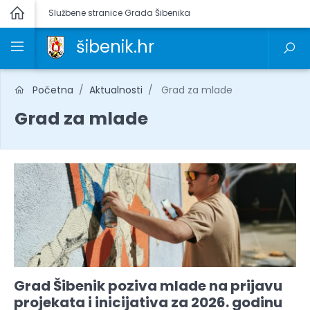
Službene stranice Grada Šibenika
šibenik.hr
Početna
Aktualnosti
Grad za mlade
Grad za mlade
Grad Šibenik poziva mlade na prijavu
projekata i inicijativa za 2026. godinu