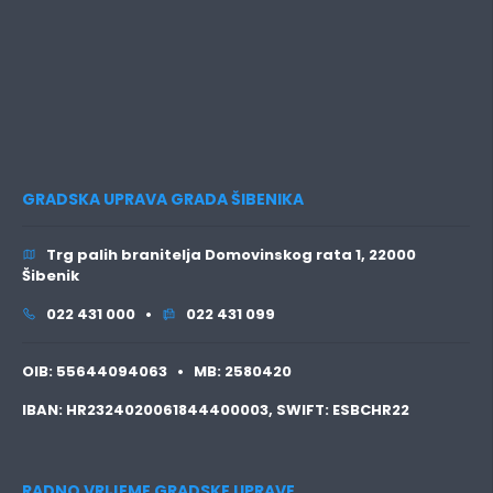
GRADSKA UPRAVA GRADA ŠIBENIKA
Trg palih branitelja Domovinskog rata 1, 22000
Šibenik
022 431 000 •
022 431 099
OIB:
55644094063 •
MB:
2580420
IBAN:
HR2324020061844400003,
SWIFT:
ESBCHR22
RADNO VRIJEME GRADSKE UPRAVE