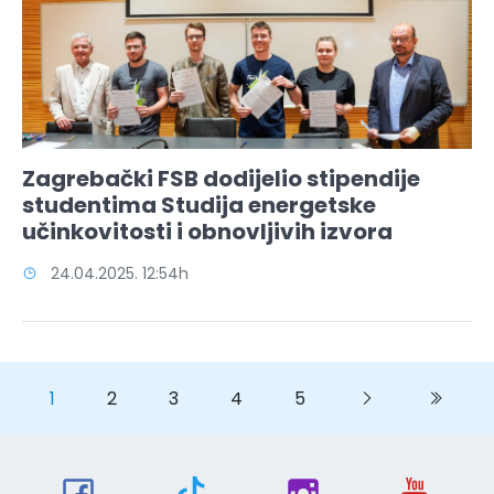
Zagrebački FSB dodijelio stipendije
studentima Studija energetske
učinkovitosti i obnovljivih izvora
24.04.2025. 12:54h
1
2
3
4
5
Next
Next