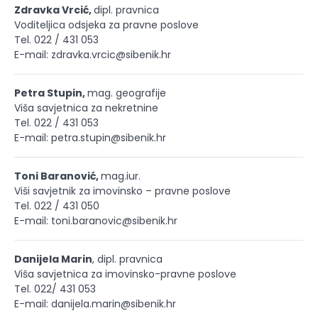
Zdravka Vrcić,
dipl. pravnica
Voditeljica odsjeka za pravne poslove
Tel. 022 / 431 053
E-mail: zdravka.vrcic@sibenik.hr
Petra Stupin,
mag. geografije
Viša savjetnica za nekretnine
Tel. 022 / 431 053
E-mail: petra.stupin@sibenik.hr
Toni Baranović,
mag.iur.
Viši savjetnik za imovinsko – pravne poslove
Tel. 022 / 431 050
E-mail: toni.baranovic@sibenik.hr
Danijela Marin
, dipl. pravnica
Viša savjetnica za imovinsko-pravne poslove
Tel. 022/ 431 053
E-mail: danijela.marin@sibenik.hr