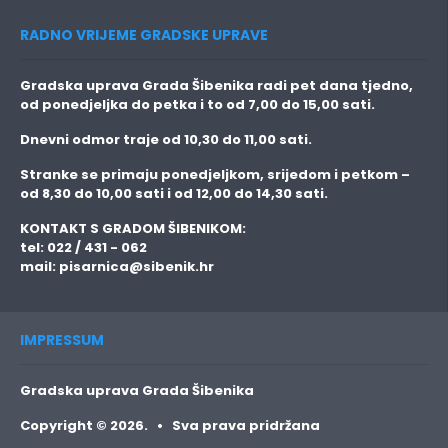
RADNO VRIJEME GRADSKE UPRAVE
Gradska uprava Grada Šibenika radi pet dana tjedno,
od ponedjeljka do petka i to
od 7,00 do 15,00 sati.
Dnevni odmor traje
od 10,30 do 11,00 sati.
Stranke se primaju
ponedjeljkom, srijedom i petkom
–
od 8,30 do 10,00 sati i od 12,00 do 14,30 sati.
KONTAKT S GRADOM ŠIBENIKOM:
tel: 022 / 431 - 062
mail:
pisarnica@sibenik.hr
IMPRESSUM
Gradska uprava Grada Šibenika
Copyright © 2026. • Sva prava pridržana