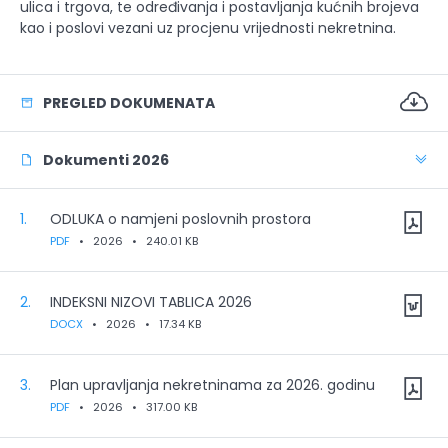
ulica i trgova, te određivanja i postavljanja kućnih brojeva
kao i poslovi vezani uz procjenu vrijednosti nekretnina.
PREGLED DOKUMENATA
Dokumenti 2026
1.
ODLUKA o namjeni poslovnih prostora
PDF
•
2026
•
240.01 KB
2.
INDEKSNI NIZOVI TABLICA 2026
DOCX
•
2026
•
17.34 KB
3.
Plan upravljanja nekretninama za 2026. godinu
PDF
•
2026
•
317.00 KB