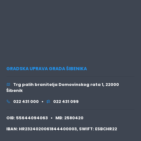
GRADSKA UPRAVA GRADA ŠIBENIKA
Trg palih branitelja Domovinskog rata 1, 22000
Šibenik
022 431 000 •
022 431 099
OIB:
55644094063 •
MB:
2580420
IBAN:
HR2324020061844400003,
SWIFT:
ESBCHR22