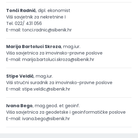
Tonći Radnić
, dipl. ekonomist
Viši savjetnik za nekretnine I
Tel. 022/ 431 056
E-mail: tonci.radnic@sibenik.hr
Marija Bartoluci Skroza
, mag.iur.
Viša savjetnica za imovinsko-pravne poslove
E-mail: marija.bartoluci.skroza@sibenik.hr
Stipe Veldić
, mag.iur.
Viši stručni suradnik za imovinsko-pravne poslove
E-mail: stipe.veldic@sibenik.hr
Ivana Bego
, mag.geod. et geoinf.
Viša savjetnica za geodetske i geoinformatičke poslove
E-mail: ivana.bego@sibenik.hr