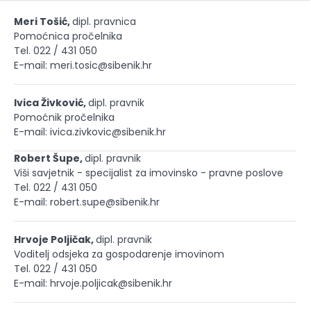
Meri Tošić,
dipl. pravnica
Pomoćnica pročelnika
Tel. 022 / 431 050
E-mail: meri.tosic@sibenik.hr
Ivica Živković,
dipl. pravnik
Pomoćnik pročelnika
E-mail: ivica.zivkovic@sibenik.hr
Robert Šupe,
dipl. pravnik
Viši savjetnik - specijalist za imovinsko - pravne poslove
Tel. 022 / 431 050
E-mail: robert.supe@sibenik.hr
Hrvoje Poljičak,
dipl. pravnik
Voditelj odsjeka za gospodarenje imovinom
Tel. 022 / 431 050
E-mail: hrvoje.poljicak@sibenik.hr