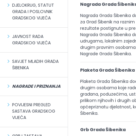
Nagrada Grada Šibenik
DJELOKRUG, STATUT
GRADA I POSLOVNIK
Nagrada Grada Šibenika do
GRADSKOG VIJEĆA
za Grad Šibenik na raznim 
rezultate postignute u pre
Nagrada Grada Šibenika do
JAVNOST RADA
udrugama, lokalnim zaje
GRADSKOG VIJEĆA
drugim pravnim osobama. S
Nagrade Grada Šibenika.
SAVJET MLADIH GRADA
ŠIBENIKA
Plaketa Grada Šibenika
Plaketa Grada Šibenika dod
NAGRADE I PRIZNANJA
drugim osobama koje rade
građana, poduzećima, us
prilikom njihovih i drugih 
POVIJESNI PREGLED
općepriznatu djelatnost, k
SASTAVA GRADSKOG
Šibenika.
VIJEĆA
Grb Grada Šibenika