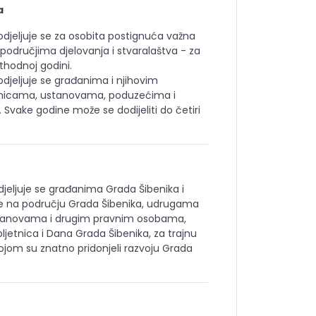
a
djeljuje se za osobita postignuća važna
područjima djelovanja i stvaralaštva - za
thodnoj godini.
djeljuje se građanima i njihovim
dnicama, ustanovama, poduzećima i
vake godine može se dodijeliti do četiri
jeljuje se građanima Grada Šibenika i
 na području Grada Šibenika, udrugama
tanovama i drugim pravnim osobama,
obljetnica i Dana Grada Šibenika, za trajnu
ojom su znatno pridonjeli razvoju Grada