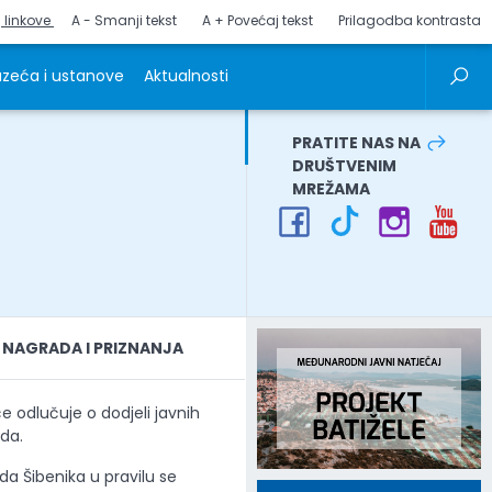
j linkove
A - Smanji tekst
A + Povećaj tekst
Prilagodba kontrasta
zeća i ustanove
Aktualnosti
PRATITE NAS NA
DRUŠTVENIM
MREŽAMA
NAGRADA I PRIZNANJA
e odlučuje o dodjeli javnih
da.
da Šibenika u pravilu se