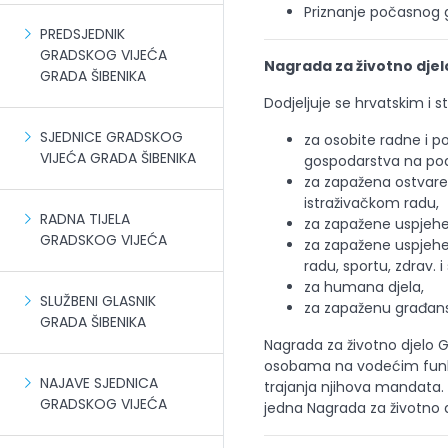
Priznanje počasnog 
PREDSJEDNIK
GRADSKOG VIJEĆA
Nagrada za životno djel
GRADA ŠIBENIKA
Dodjeljuje se hrvatskim i s
SJEDNICE GRADSKOG
za osobite radne i po
VIJEĆA GRADA ŠIBENIKA
gospodarstva na pod
za zapažena ostvare
istraživačkom radu,
RADNA TIJELA
za zapažene uspjehe i
GRADSKOG VIJEĆA
za zapažene uspjeh
radu, sportu, zdrav. i 
za humana djela,
SLUŽBENI GLASNIK
za zapaženu građans
GRADA ŠIBENIKA
Nagrada za životno djelo G
osobama na vodećim funkc
NAJAVE SJEDNICA
trajanja njihova mandata.
GRADSKOG VIJEĆA
jedna Nagrada za životno d