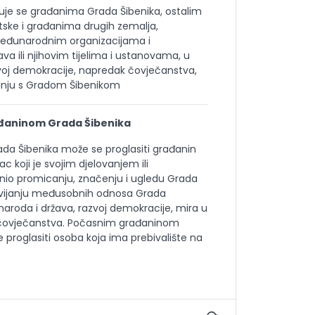
juje se građanima Grada Šibenika, ostalim
ske i građanima drugih zemalja,
 međunarodnim organizacijama i
va ili njihovim tijelima i ustanovama, u
zvoj demokracije, napredak čovječanstva,
adnju s Gradom Šibenikom
ađaninom Grada Šibenika
a Šibenika može se proglasiti građanin
ac koji je svojim djelovanjem ili
io promicanju, značenju i ugledu Grada
razvijanju međusobnih odnosa Grada
 naroda i država, razvoj demokracije, mira u
 čovječanstva. Počasnim građaninom
proglasiti osoba koja ima prebivalište na