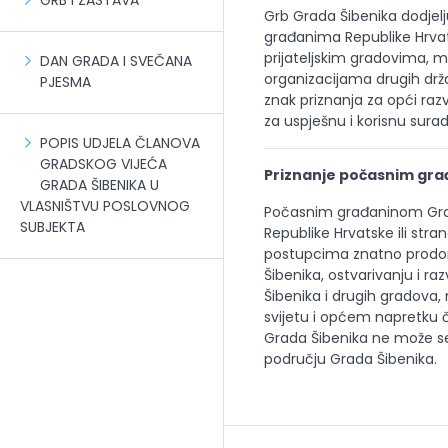
GRB I ZASTAVA
Grb Grada Šibenika dodjel
građanima Republike Hrvat
prijateljskim gradovima,
DAN GRADA I SVEČANA
organizacijama drugih drža
PJESMA
znak priznanja za opći ra
za uspješnu i korisnu sur
POPIS UDJELA ČLANOVA
GRADSKOG VIJEĆA
Priznanje počasnim gr
GRADA ŠIBENIKA U
VLASNIŠTVU POSLOVNOG
Počasnim građaninom Grad
SUBJEKTA
Republike Hrvatske ili stran
postupcima znatno prodon
Šibenika, ostvarivanju i 
Šibenika i drugih gradova,
svijetu i općem napretku
Grada Šibenika ne može se 
području Grada Šibenika.