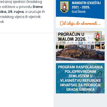
večanoj sjednici Gradskog
 se održava u povodu
Dana
ka, 29. rujna
, a uručuje ih
adskog vijeća ili vijećnik
di.