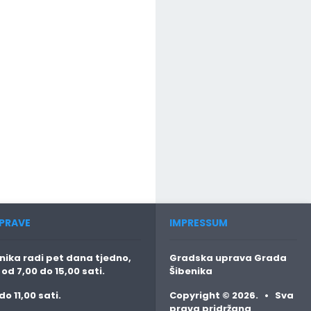
PRAVE
IMPRESSUM
ika radi pet dana tjedno,
Gradska uprava Grada
o
od 7,00 do 15,00 sati.
Šibenika
do 11,00 sati.
Copyright © 2026. • Sva
prava pridržana