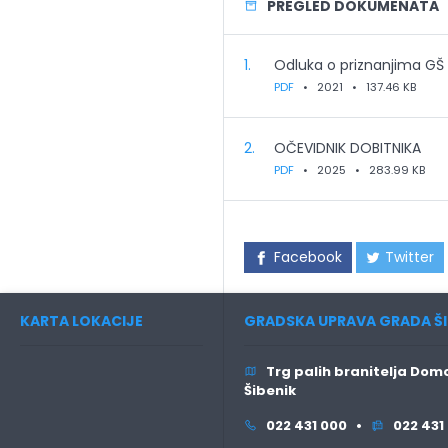
PREGLED DOKUMENATA
1.
Odluka o priznanjima GŠ 
PDF
•
2021
•
137.46 KB
2.
OČEVIDNIK DOBITNIKA
PDF
•
2025
•
283.99 KB
Facebook
Twitter
KARTA LOKACIJE
GRADSKA UPRAVA GRADA ŠI
Trg palih branitelja Domo
Šibenik
022 431 000 •
022 431