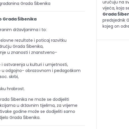
uručuju na s
građanina Grada Šibenika
vijeća, koja
Grada Šibeni
o Grada Šibenika
predsjednik Gr
kojeg on odre
tranim državljanima i to:
slovne rezultate i poticaj razvitku
ručju Grada Šibenika,
nje u znanosti i znanstveno-
 ostvarenja u kulturi i umjetnosti,
e u odgojno- obrazovnom i pedagoškom
soc. skrbi,
ku hrabrost.
rada Šibenika ne može se dodijeliti
ijama u državnim tijelima, za vrijeme
 Svake godine može se dodijeliti samo
jelo Grada Šibenika.