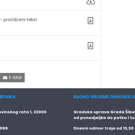
- pročišćeni tekst
E-Mail
BENIKA
RADNO VRIJEME GRADSKE U
vinskog rata 1, 22000
Gradska uprava Grada Šiben
od ponedjeljka do petka i t
 099
Dnevni odmor traje
od 10,30 