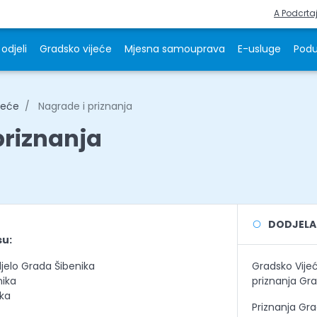
A Podcrta
odjeli
Gradsko vijeće
Mjesna samouprava
E-usluge
Podu
jeće
Nagrade i priznanja
priznanja
DODJELA 
su:
jelo Grada Šibenika
Gradsko Vijeć
nika
priznanja Gra
ika
Priznanja Gra