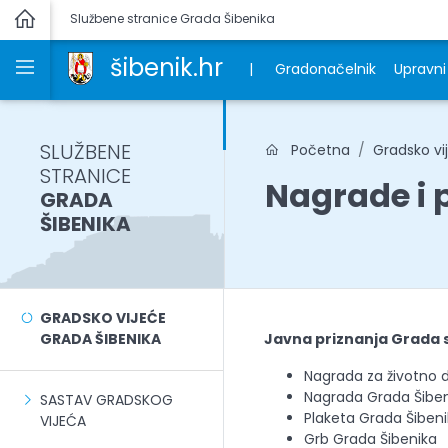
Službene stranice Grada Šibenika
šibenik.hr
|
Gradonačelnik
Upravni 
SLUŽBENE
Početna
Gradsko vi
STRANICE
Nagrade i 
GRADA
ŠIBENIKA
GRADSKO VIJEĆE
GRADA ŠIBENIKA
Javna priznanja Grada 
Nagrada za životno d
Nagrada Grada Šibe
SASTAV GRADSKOG
Plaketa Grada Šiben
VIJEĆA
Grb Grada Šibenika