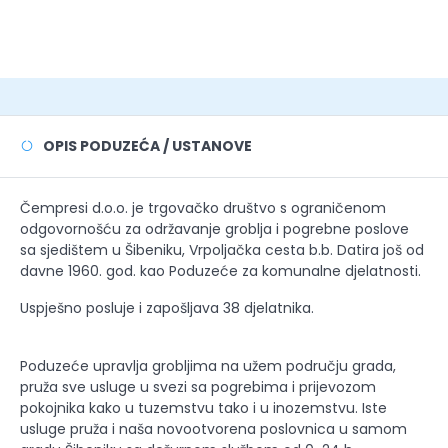
OPIS PODUZEĆA / USTANOVE
Čempresi d.o.o. je trgovačko društvo s ograničenom
odgovornošću za održavanje groblja i pogrebne poslove
sa sjedištem u Šibeniku, Vrpoljačka cesta b.b. Datira još od
davne 1960. god. kao Poduzeće za komunalne djelatnosti.
Uspješno posluje i zapošljava 38 djelatnika.
Poduzeće upravlja grobljima na užem području grada,
pruža sve usluge u svezi sa pogrebima i prijevozom
pokojnika kako u tuzemstvu tako i u inozemstvu. Iste
usluge pruža i naša novootvorena poslovnica u samom