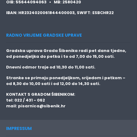
OIB:
55644094063 •
MB:
2580420
IBAN:
HR2324020061844400003,
SWIFT:
ESBCHR22
RADNO VRIJEME GRADSKE UPRAVE
Gradska uprava Grada Šibenika radi pet dana tjedno,
od ponedjeljka do petka i to
od 7,00 do 15,00 sati.
Dnevni odmor traje
od 10,30 do 11,00 sati.
Stranke se primaju
ponedjeljkom, srijedom i petkom
–
od 8,30 do 10,00 sati i od 12,00 do 14,30 sati.
KONTAKT S GRADOM ŠIBENIKOM:
tel: 022 / 431 - 062
mail:
pisarnica@sibenik.hr
IMPRESSUM