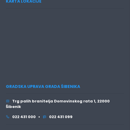
KARTA LOKACIJE
GRADSKA UPRAVA GRADA ŠIBENIKA
Trg palih branitelja Domovinskog rata 1, 22000
Šibenik
022 431 000 •
022 431 099