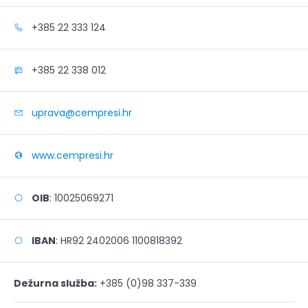
+385 22 333 124
+385 22 338 012
uprava@cempresi.hr
www.cempresi.hr
OIB
: 10025069271
IBAN
: HR92 2402006 1100818392
Dežurna služba:
+385 (0)98 337-339