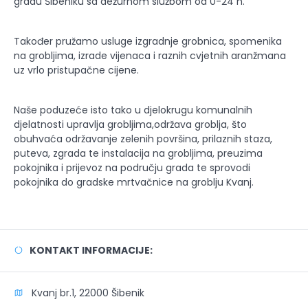
gradu Šibeniku sa dežurnom službom od 0-24 h.
Također pružamo usluge izgradnje grobnica, spomenika
na grobljima, izrade vijenaca i raznih cvjetnih aranžmana
uz vrlo pristupačne cijene.
Naše poduzeće isto tako u djelokrugu komunalnih
djelatnosti upravlja grobljima,održava groblja, što
obuhvaća održavanje zelenih površina, prilaznih staza,
puteva, zgrada te instalacija na grobljima, preuzima
pokojnika i prijevoz na području grada te sprovodi
pokojnika do gradske mrtvačnice na groblju Kvanj.
KONTAKT INFORMACIJE:
Kvanj br.1, 22000 Šibenik