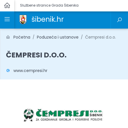
Službene stranice Grada Šibenika
šibenik.hr
Početna
Poduzeća i ustanove
Čempresi d.o.o.
ČEMPRESI D.O.O.
www.cempresi.hr