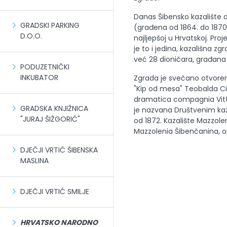
Danas Šibensko kazalište d
GRADSKI PARKING
(građena od 1864. do 1870.)
D.O.O.
najljepšoj u Hrvatskoj. Proj
je to i jedina, kazališna zg
već 28 dioničara, građana 
PODUZETNIČKI
INKUBATOR
Zgrada je svečano otvoren
"Kip od mesa" Teobalda Cic
dramatica compagnia Vittor
GRADSKA KNJIŽNICA
je nazvana Društvenim kaz
"JURAJ ŠIŽGORIĆ"
od 1872. Kazalište Mazzole
Mazzolenia Šibenčanina, o
DJEČJI VRTIĆ ŠIBENSKA
MASLINA
DJEČJI VRTIĆ SMILJE
HRVATSKO NARODNO