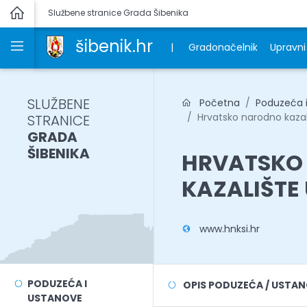
Službene stranice Grada Šibenika
šibenik.hr
|
Gradonačelnik
Upravni 
SLUŽBENE
Početna
Poduzeća 
Hrvatsko narodno kazal
STRANICE
GRADA
ŠIBENIKA
HRVATSKO
KAZALIŠTE 
www.hnksi.hr
PODUZEĆA I
OPIS PODUZEĆA / USTA
USTANOVE