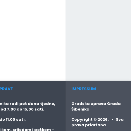
PRAVE
IMPRESSUM
ika radi pet dana tjedno,
Gradska uprava Grada
o
od 7,00 do 15,00 sati.
Šibenika
do 11,00 sati.
Copyright © 2026. • Sva
prava pridržana
jkom, srijedom i petkom
–