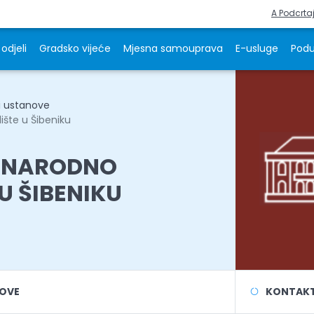
A Podcrta
odjeli
Gradsko vijeće
Mjesna samouprava
E-usluge
Podu
i ustanove
ište u Šibeniku
 NARODNO
U ŠIBENIKU
NOVE
KONTAKT 