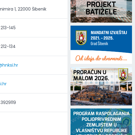
imira 1, 22000 Šibenik
213-145
212-134
@hnksi.hr
.hr
43929119