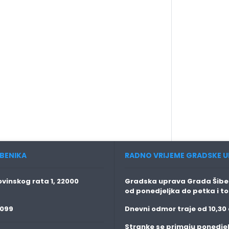
BENIKA
RADNO VRIJEME GRADSKE U
vinskog rata 1, 22000
Gradska uprava Grada Šiben
od ponedjeljka do petka i t
 099
Dnevni odmor traje
od 10,30 
Stranke se primaju
ponedjel