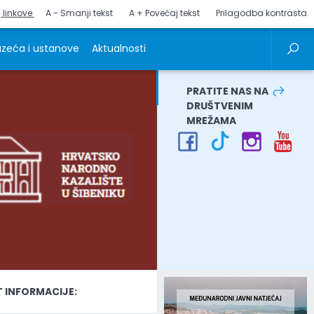
j linkove
A - Smanji tekst
A + Povećaj tekst
Prilagodba kontrasta
zeća i ustanove
Aktualnosti
PRATITE NAS NA
DRUŠTVENIM
MREŽAMA
INFORMACIJE: