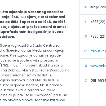
Kralja Zvon
ište sljednik je Narodnog kazališta
ibnja 1945. , u kojem je profesionalni
 do 1964. i opereta od 1946. do 1956.
+385(22) 
estaje djelovati profesionalni dramski
luprofesionalni koji godišnje izvede
+385(22) 
edstava.
v Šibenskog kazališta (tada Centra za
ival u Šibeniku, danas Međunarodni dječji
tajnistvo
odine. Prije izgradnje današnje zgrade
ave su se izvodile u više prostora: u
782. - 1821. ) - bivšem skladištu soli, a
www.hnksi
ući na Dobriću, vlasništvu Frane Đadrova, na
dan "mascherone", zatim do 1841. u
ijskih domova, a od 1841. do 1870. u
OIB
: 583
z istočni gradski bedem, tik uz današnju
ne strane. Ova je zgrada bila teško
ne ali je ipak "zasilu iskrpljena", pa su se
e do otvorenja nove, sadašnje kazališne