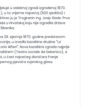
jeluje u velebnoj zgradi izgrađenoj 1870.
, u to vrijeme najvećoj (500 sjedišta) i
ektirao ju je Trogiranin ing. Josip Slade. Prva
rada u Hrvatskoj koju nije izgradila država
Šibenika.
a 29. siječnja 1870. godine predstavom
onija, u izvedbi kazališne družine "La
io Alfieri". Nova kazališna zgrada najprije
alištem (Teatro sociale da Sebenico), a
ni, u čast največeg dioničara Franje
pernog pjevača svjetskog glasa.