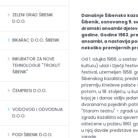
ZELENI GRAD ŠIBENIK
Današnje Šibensko kazal
D.O.O.
Šibenik, osnovanog 9. sv
dramski ansambl djelovao
godine. Godine 1963. pr
BIKARAC D.O.O. ŠIBENIK
ansambl, a nastavlja po
nekoliko premijernih pr
INKUBATOR ZA NOVE
Od 1. ožujka 1966. u sasta
TEHNOLOGIJE "TROKUT
kulturu) ulazi i Dječji fest
ŠIBENIK"
festival, utemeljen 1958. g
Šibenskog kazališta, predst
prizemlju Kneževe palače (1
ČEMPRESI D.O.O.
potom, u 18. stoljeću, u k
kojoj je i danas vidljiv je
dvoranama pojedinih patric
VODOVOD I ODVODNJA
"Starom teatru" - zgradi u
D.O.O.
zgradu kazališta sa sjever
oštećene u požaru 1861. godi
u njoj davale predstave sv
PODI ŠIBENIK D.O.O.
zgrade.