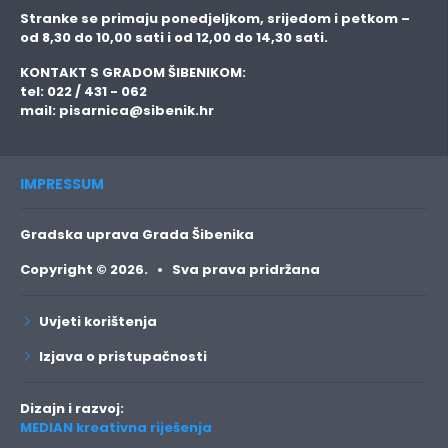
Stranke se primaju
ponedjeljkom, srijedom i petkom
–
od 8,30 do 10,00 sati i od 12,00 do 14,30 sati.
KONTAKT S GRADOM ŠIBENIKOM:
tel: 022 / 431 - 062
mail:
pisarnica@sibenik.hr
IMPRESSUM
Gradska uprava Grada Šibenika
Copyright © 2026. • Sva prava pridržana
Uvjeti korištenja
Izjava o pristupačnosti
Dizajn i razvoj:
MEDIAN kreativna riješenja