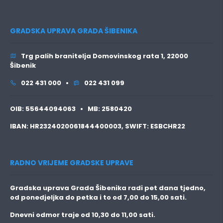
GRADSKA UPRAVA GRADA ŠIBENIKA
Trg palih branitelja Domovinskog rata 1, 22000
Šibenik
022 431 000 •
022 431 099
OIB:
55644094063 •
MB:
2580420
IBAN:
HR2324020061844400003,
SWIFT:
ESBCHR22
RADNO VRIJEME GRADSKE UPRAVE
Gradska uprava Grada Šibenika radi pet dana tjedno,
od ponedjeljka do petka i to
od 7,00 do 15,00 sati.
Dnevni odmor traje
od 10,30 do 11,00 sati.