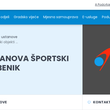
A Podcrta
odjeli
Gradsko vijeće
Mjesna samouprava
E-usluge
Podu
i ustanove
objekti ...
ANOVA ŠPORTSKI
BENIK
NOVE
KONTAKT 