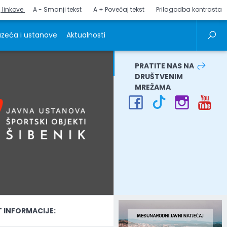
j linkove
A - Smanji tekst
A + Povećaj tekst
Prilagodba kontrasta
zeća i ustanove
Aktualnosti
PRATITE NAS NA
DRUŠTVENIM
MREŽAMA
INFORMACIJE: