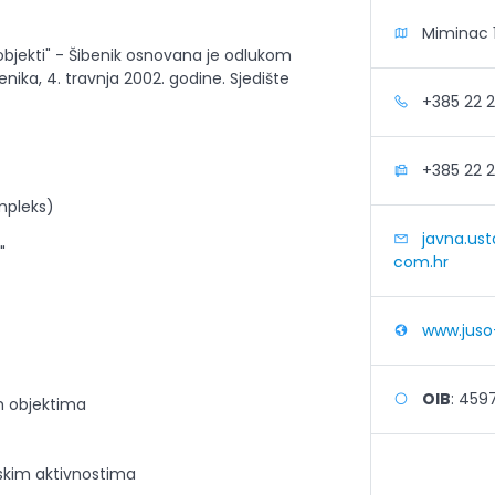
Miminac 15
objekti" - Šibenik osnovana je odlukom
nika, 4. travnja 2002. godine. Sjedište
+385 22 2
+385 22 2
mpleks)
javna.ust
"
com.hr
www.juso-
OIB
: 459
m objektima
tskim aktivnostima