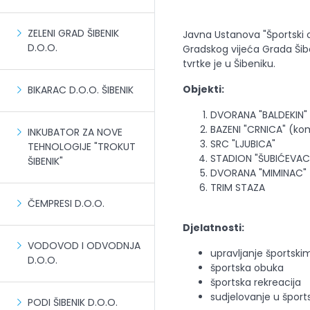
ZELENI GRAD ŠIBENIK
Javna Ustanova "Športski 
D.O.O.
Gradskog vijeća Grada Šibe
tvrtke je u Šibeniku.
Objekti:
BIKARAC D.O.O. ŠIBENIK
DVORANA "BALDEKIN"
BAZENI "CRNICA" (ko
INKUBATOR ZA NOVE
SRC "LJUBICA"
TEHNOLOGIJE "TROKUT
STADION "ŠUBIĆEVAC
ŠIBENIK"
DVORANA "MIMINAC"
TRIM STAZA
ČEMPRESI D.O.O.
Djelatnosti:
VODOVOD I ODVODNJA
upravljanje športski
D.O.O.
športska obuka
športska rekreacija
sudjelovanje u špor
PODI ŠIBENIK D.O.O.