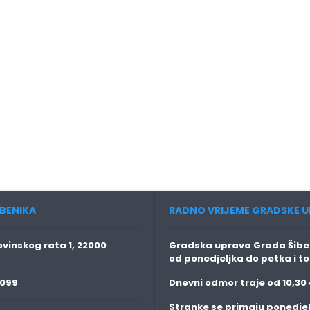
BENIKA
RADNO VRIJEME GRADSKE U
vinskog rata 1, 22000
Gradska uprava Grada Šiben
od ponedjeljka do petka i t
 099
Dnevni odmor traje
od 10,30 
Stranke se primaju
ponedjel