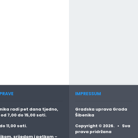
PRAVE
IMPRESSUM
ika radi pet dana tjedno,
Gradska uprava Grada
o
od 7,00 do 15,00 sati.
Šibenika
do 11,00 sati.
Copyright © 2026. • Sva
prava pridržana
jkom, srijedom i petkom
–