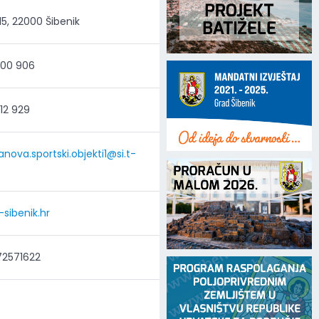
, 22000 Šibenik
00 906
12 929
anova.sportski.objekti1@si.t-
sibenik.hr
72571622