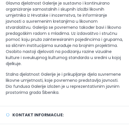
Glavna djelatnost Galerije je sustavno i kontinuirano
organiziranje samostalnih i skupnih izložbi likovnih
umjetnika iz Hrvatske i inozemstva, te informiranje
javnosti o suvremenim kretanjima u likovnom
stvaralaštvu. Galerija se povremeno također bavi i likovno
predagoškim radom s mladima. Uz izdavaštvo i stručnu
pomoć koju pruža zainteresiranim pojedincima i grupama,
sa sličnim institucijama surađuje na brojnim projektima.
Osobito nastoji djelovati na podizanju razine vizualne
kulture i sveukupnog kulturnog standarda u sredini u kojoj
djelkuje.
Stalna djelatnost Galerije je i prikupljanje djela suvremene
likovne umjetnosti, koje povremeno predstavlja javnosti.
Dio fundusa Galerije izložen je u reprezentativnim javnim
prostorima grada Šibenika.
KONTAKT INFORMACIJE: