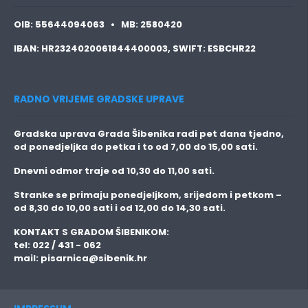
OIB:
55644094063 •
MB:
2580420
IBAN:
HR2324020061844400003,
SWIFT:
ESBCHR22
RADNO VRIJEME GRADSKE UPRAVE
Gradska uprava Grada Šibenika radi pet dana tjedno,
od ponedjeljka do petka i to
od 7,00 do 15,00 sati.
Dnevni odmor traje
od 10,30 do 11,00 sati.
Stranke se primaju
ponedjeljkom, srijedom i petkom
–
od 8,30 do 10,00 sati i od 12,00 do 14,30 sati.
KONTAKT S GRADOM ŠIBENIKOM:
tel: 022 / 431 - 062
mail:
pisarnica@sibenik.hr