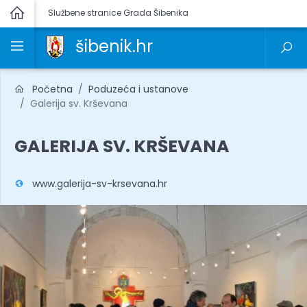
Službene stranice Grada Šibenika
šibenik.hr
Početna
Poduzeća i ustanove
Galerija sv. Krševana
GALERIJA SV. KRŠEVANA
www.galerija-sv-krsevana.hr