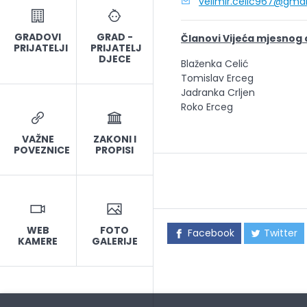
velimir.celic967@gma
GRADOVI
GRAD -
Članovi Vijeća mjesnog
PRIJATELJI
PRIJATELJ
DJECE
Blaženka Celić
Tomislav Erceg
Jadranka Crljen
Roko Erceg
VAŽNE
ZAKONI I
POVEZNICE
PROPISI
WEB
FOTO
Facebook
Twitter
KAMERE
GALERIJE