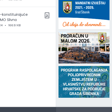
I-konstituirajuće
 MO Slivno
24
•
166.51 KB