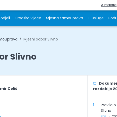
A Podcrta
odjeli
Gradsko vijeće
Mjesna samouprava
E-usluge
Podu
amouprava
Mjesni odbor Slivno
or Slivno
Dokument
imir Celić
razdoblje 2
1.
Pravila 
Slivno
PDF
•
20