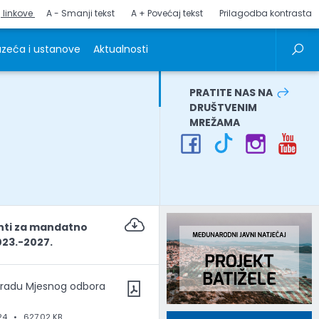
j linkove
A - Smanji tekst
A + Povećaj tekst
Prilagodba kontrasta
zeća i ustanove
Aktualnosti
PRATITE NAS NA
DRUŠTVENIM
MREŽAMA
i za mandatno
023.-2027.
o radu Mjesnog odbora
24
•
627.02 KB