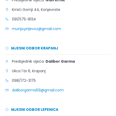
Predsjednik vijeća:
Ivan Krnić
Krnići Gornji 44, Konjevrate
091/575-8134
munja.prijevoz@gmail.com
MJESNI ODBOR KRAPANJ
Predsjednik vijeća:
Dalibor Garma
Ulica 1 br.6, Krapanj
098/172-3175
daliborgarma59@gmail.com
MJESNI ODBOR LEPENICA