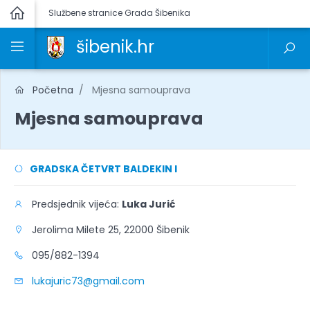
Službene stranice Grada Šibenika
šibenik.hr
Početna
Mjesna samouprava
Mjesna samouprava
GRADSKA ČETVRT BALDEKIN I
Predsjednik vijeća:
Luka Jurić
Jerolima Milete 25, 22000 Šibenik
095/882-1394
lukajuric73@gmail.com