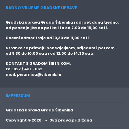
RADNO VRIJEME GRADSKE UPRAVE
Gradska uprava Grada Šibenika radi pet dana tjedno,
od ponedjeljka do petka i to
od 7,00 do 15,00 sati.
Dnevni odmor traje
od 10,30 do 11,00 sati.
Stranke se primaju
ponedjeljkom, srijedom i petkom
–
od 8,30 do 10,00 sati i od 12,00 do 14,30 sati.
KONTAKT S GRADOM ŠIBENIKOM:
tel: 022 / 431 - 062
mail:
pisarnica@sibenik.hr
IMPRESSUM
Gradska uprava Grada Šibenika
Copyright © 2026. • Sva prava pridržana