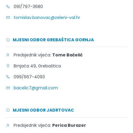
091/797-3680
tomislav.banovac@zeleni-val.hr
MJESNI ODBOR GREBAŠTICA GORNJA
Predsjednik vijeća:
Tome Bačelić
Brnjača 49, Grebaštica
099/667-4093
bacelic7@gmail.com
MJESNI ODBOR JADRTOVAC
Predsjednik vijeća:
Perica Burazer