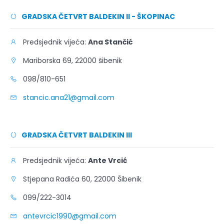
GRADSKA ČETVRT BALDEKIN II - ŠKOPINAC
Predsjednik vijeća:
Ana Stančić
Mariborska 69, 22000 šibenik
098/810-651
stancic.ana21@gmail.com
GRADSKA ČETVRT BALDEKIN III
Predsjednik vijeća:
Ante Vrcić
Stjepana Radića 60, 22000 Šibenik
099/222-3014
antevrcic1990@gmail.com