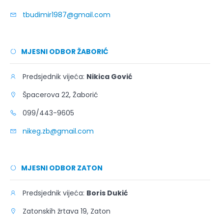
tbudimir1987@gmail.com
MJESNI ODBOR ŽABORIĆ
Predsjednik vijeća:
Nikica Gović
Špacerova 22, Žaborić
099/443-9605
nikeg.zb@gmail.com
MJESNI ODBOR ZATON
Predsjednik vijeća:
Boris Dukić
Zatonskih žrtava 19, Zaton