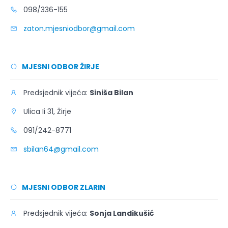
098/336-155
zaton.mjesniodbor@gmail.com
MJESNI ODBOR ŽIRJE
Predsjednik vijeća:
Siniša Bilan
Ulica Ii 31, Žirje
091/242-8771
sbilan64@gmail.com
MJESNI ODBOR ZLARIN
Predsjednik vijeća:
Sonja Landikušić