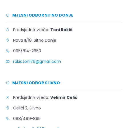
MJESNI ODBOR SITNO DONJE
Predsjednik vijeća:
Toni Rakić
Nova II/18, Sitno Donje
095/814-2650
rakictoni76@gmail.com
MJESNI ODBOR SLIVNO
Predsjednik vijeća:
Velimir Celić
Celići 2, Slivno
098/499-895