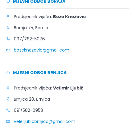
MJESNI ODBOR BORAJA
Predsjednik vijeća:
Bože Knežević
Boraja 75, Boraja
097/782-5076
bozeknezevic@gmail.com
MJESNI ODBOR BRNJICA
Predsjednik vijeća:
Velimir Ljubić
Brnjica 28, Brnjica
091/582-0958
vele.ljubicbrnjica@gmail.com