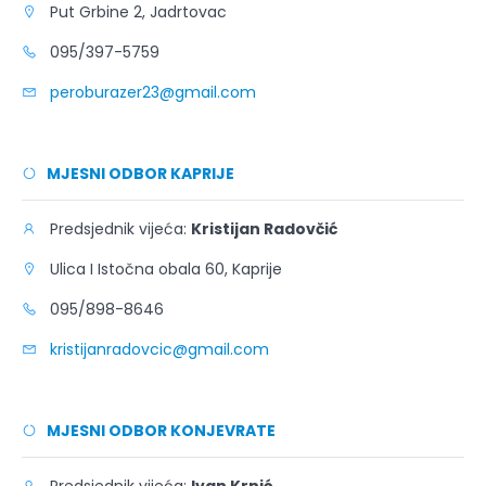
Put Grbine 2, Jadrtovac
095/397-5759
peroburazer23@gmail.com
MJESNI ODBOR KAPRIJE
Predsjednik vijeća:
Kristijan Radovčić
Ulica I Istočna obala 60, Kaprije
095/898-8646
kristijanradovcic@gmail.com
MJESNI ODBOR KONJEVRATE