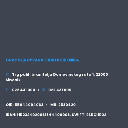
GRADSKA UPRAVA GRADA ŠIBENIKA
Trg palih branitelja Domovinskog rata 1, 22000
Šibenik
022 431 000 •
022 431 099
OIB:
55644094063 •
MB:
2580420
IBAN:
HR2324020061844400003,
SWIFT:
ESBCHR22