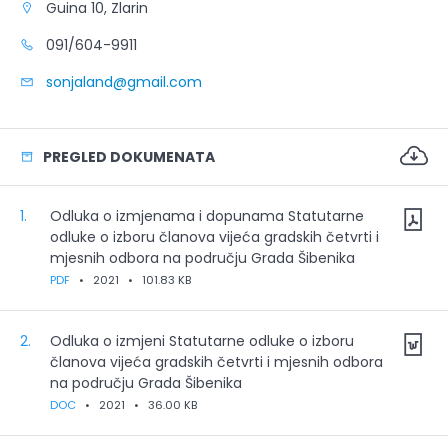
Guina 10, Zlarin
091/604-9911
sonjaland@gmail.com
PREGLED DOKUMENATA
1.
Odluka o izmjenama i dopunama Statutarne
odluke o izboru članova vijeća gradskih četvrti i
mjesnih odbora na području Grada Šibenika
PDF
•
2021
•
101.83 KB
2.
Odluka o izmjeni Statutarne odluke o izboru
članova vijeća gradskih četvrti i mjesnih odbora
na području Grada Šibenika
DOC
•
2021
•
36.00 KB