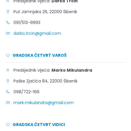
Predsjednik vijeća:
Darko Trcin
Put Jamnjaka 26, 22000 Šibenik
091/513-9993
darko.trcin@gmail.com
GRADSKA ČETVRT VAROŠ
Predsjednik vijeća:
Marko Mikulandra
Paške Zjačića 84, 22000 Šibenik
098/722-166
mark.mikulandra@gmail.com
GRADSKA ČETVRT VIDICI