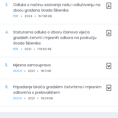
3.
Odluka o načinu sazivanja radu i odlučivanju na
zboru građana Grada Šibenika
PDF
•
2024
•
157.98 KB
4.
Statutarna odluka o izboru članova vijeća
gradskih četvrti i mjesnih odbora na području
Grada Šibenika
PDF
•
2021
•
179.60 KB
5.
Mjesna samouprava
DOCX
•
2021
•
18.11 KB
6.
Pripadanje birača gradskim četvrtima i mjesnim
odborima s prebivalištem
DOCX
•
2021
•
19.04 KB