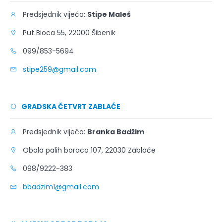
Predsjednik vijeća:
Stipe Maleš
Put Bioca 55, 22000 Šibenik
099/853-5694
stipe259@gmail.com
GRADSKA ČETVRT ZABLAĆE
Predsjednik vijeća:
Branka Badžim
Obala palih boraca 107, 22030 Zablaće
098/9222-383
bbadzim1@gmail.com