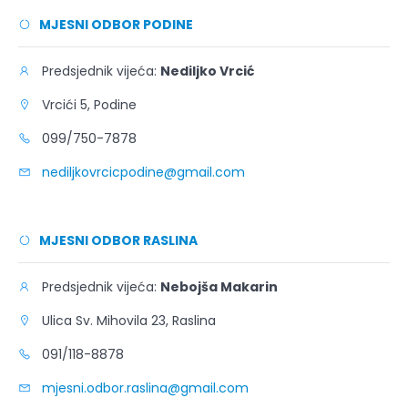
MJESNI ODBOR PODINE
Predsjednik vijeća:
Nediljko Vrcić
Vrcići 5, Podine
099/750-7878
nediljkovrcicpodine@gmail.com
MJESNI ODBOR RASLINA
Predsjednik vijeća:
Nebojša Makarin
Ulica Sv. Mihovila 23, Raslina
091/118-8878
mjesni.odbor.raslina@gmail.com