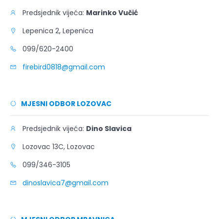
Predsjednik vijeća:
Marinko Vučić
Lepenica 2, Lepenica
099/620-2400
firebird0818@gmail.com
MJESNI ODBOR LOZOVAC
Predsjednik vijeća:
Dino Slavica
Lozovac 13C, Lozovac
099/346-3105
dinoslavica7@gmail.com