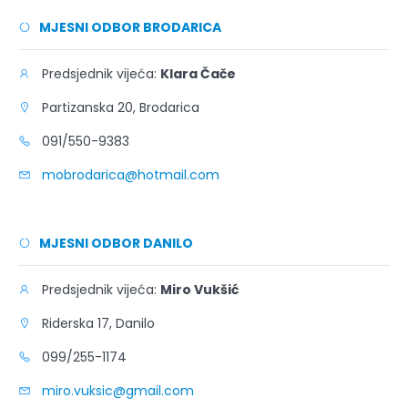
MJESNI ODBOR BRODARICA
Predsjednik vijeća:
Klara Čače
Partizanska 20, Brodarica
091/550-9383
mobrodarica@hotmail.com
MJESNI ODBOR DANILO
Predsjednik vijeća:
Miro Vukšić
Riderska 17, Danilo
099/255-1174
miro.vuksic@gmail.com