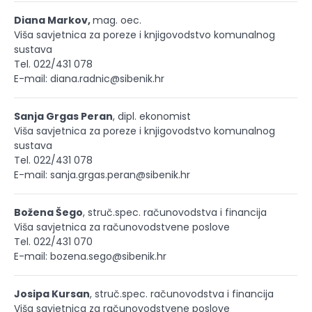
Diana Markov,
mag. oec.
Viša savjetnica za poreze i knjigovodstvo komunalnog
sustava
Tel. 022/431 078
E-mail: diana.radnic@sibenik.hr
Sanja Grgas Peran
, dipl. ekonomist
Viša savjetnica za poreze i knjigovodstvo komunalnog
sustava
Tel. 022/431 078
E-mail: sanja.grgas.peran@sibenik.hr
Božena Šego
, struč.spec. računovodstva i financija
Viša savjetnica za računovodstvene poslove
Tel. 022/431 070
E-mail: bozena.sego@sibenik.hr
Josipa Kursan
, struč.spec. računovodstva i financija
Viša savjetnica za računovodstvene poslove