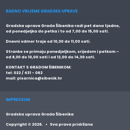
RADNO VRIJEME GRADSKE UPRAVE
Gradska uprava Grada Šibenika radi pet dana tjedno,
od ponedjeljka do petka i to
od 7,00 do 15,00 sati.
Dnevni odmor traje
od 10,30 do 11,00 sati.
Stranke se primaju
ponedjeljkom, srijedom i petkom
–
od 8,30 do 10,00 sati i od 12,00 do 14,30 sati.
KONTAKT S GRADOM ŠIBENIKOM:
tel: 022 / 431 - 062
mail:
pisarnica@sibenik.hr
IMPRESSUM
Gradska uprava Grada Šibenika
Copyright © 2026. • Sva prava pridržana