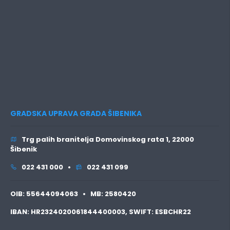
GRADSKA UPRAVA GRADA ŠIBENIKA
Trg palih branitelja Domovinskog rata 1, 22000
Šibenik
022 431 000 •
022 431 099
OIB:
55644094063 •
MB:
2580420
IBAN:
HR2324020061844400003,
SWIFT:
ESBCHR22