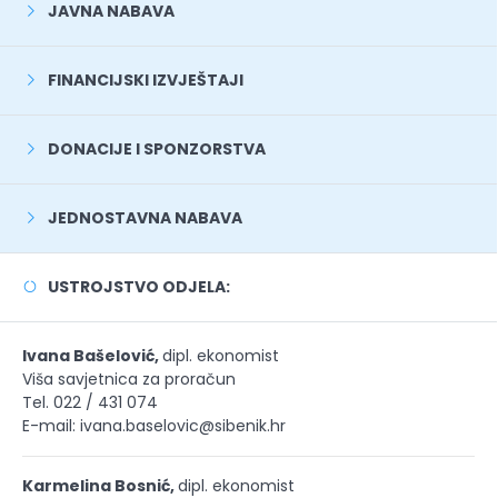
JAVNA NABAVA
FINANCIJSKI IZVJEŠTAJI
DONACIJE I SPONZORSTVA
JEDNOSTAVNA NABAVA
USTROJSTVO ODJELA:
Ivana Bašelović,
dipl. ekonomist
Viša savjetnica za proračun
Tel. 022 / 431 074
E-mail: ivana.baselovic@sibenik.hr
Karmelina Bosnić,
dipl. ekonomist