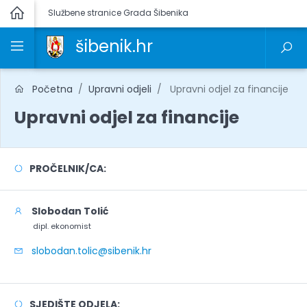
Službene stranice Grada Šibenika
šibenik.hr
Početna
Upravni odjeli
Upravni odjel za financije
Upravni odjel za financije
PROČELNIK/CA:
Slobodan Tolić
dipl. ekonomist
slobodan.tolic@sibenik.hr
SJEDIŠTE ODJELA: