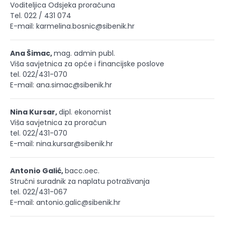
Voditeljica Odsjeka proračuna
Tel. 022 / 431 074
E-mail: karmelina.bosnic@sibenik.hr
Ana Šimac,
mag. admin publ.
Viša savjetnica za opće i financijske poslove
tel. 022/431-070
E-mail: ana.simac@sibenik.hr
Nina Kursar,
dipl. ekonomist
Viša savjetnica za proračun
tel. 022/431-070
E-mail: nina.kursar@sibenik.hr
Antonio Galić,
bacc.oec.
Stručni suradnik za naplatu potraživanja
tel. 022/431-067
E-mail: antonio.galic@sibenik.hr