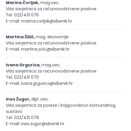
Marina Čvrljak,
mag.oec.
Viša savjetnica za računovodstvene poslove
Tel. 022/431 076
E-mail: marina.cvrljak@sibenik.hr
Martina Žižić,
mag. ekonomije
Viša savjetnica za računovodstvene poslove
E-mail: martina.zizic@sibenik.hr
Ivana Grgurica,
mag.oec.
Viša savjetnica za računovodstvene poslove
Tel. 022/431 070
E-mail: ivana.grgurica@sibenik.hr
Ines Žugor,
dipl. oec.
Viša savjetnica za poreze i knjigovodstvo komunalnog
sustava
Tel. 022/431 078
E-mail: ines.zugor@sibenik.hr