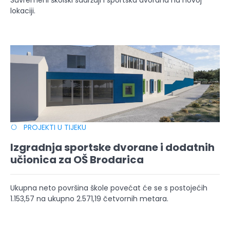
Suvremeni školski sadržaji i sportska dvorana na novoj
lokaciji.
PROJEKTI U TIJEKU
Izgradnja sportske dvorane i dodatnih
učionica za OŠ Brodarica
Ukupna neto površina škole povećat će se s postojećih
1.153,57 na ukupno 2.571,19 četvornih metara.