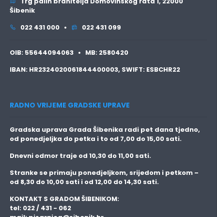
Trg palih branitelja Domovinskog rata 1, 22000
Šibenik
022 431 000 •
022 431 099
OIB:
55644094063 •
MB:
2580420
IBAN:
HR2324020061844400003,
SWIFT:
ESBCHR22
RADNO VRIJEME GRADSKE UPRAVE
Gradska uprava Grada Šibenika radi pet dana tjedno,
od ponedjeljka do petka i to
od 7,00 do 15,00 sati.
Dnevni odmor traje
od 10,30 do 11,00 sati.
Stranke se primaju
ponedjeljkom, srijedom i petkom
–
od 8,30 do 10,00 sati i od 12,00 do 14,30 sati.
KONTAKT S GRADOM ŠIBENIKOM:
tel: 022 / 431 - 062