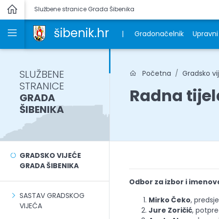
Službene stranice Grada Šibenika
šibenik.hr
|
Gradonačelnik
Upravni 
SLUŽBENE
Početna
Gradsko vi
STRANICE
Radna tije
GRADA
ŠIBENIKA
GRADSKO VIJEĆE
GRADA ŠIBENIKA
Odbor za izbor i imenov
SASTAV GRADSKOG
Mirko Čeko
, predsj
VIJEĆA
Jure Zoričić
, potpre