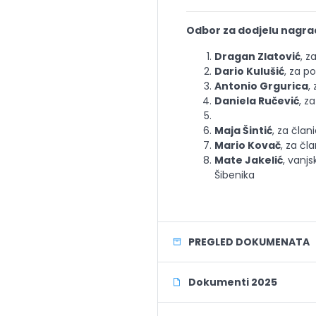
Odbor za dodjelu nagrad
Dragan Zlatović
, z
Dario Kulušić
, za p
Antonio Grgurica
,
Daniela Ručević
, z
Maja Šintić
, za član
Mario Kovač
, za čl
Mate Jakelić
, vanj
Šibenika
PREGLED DOKUMENATA
Dokumenti 2025