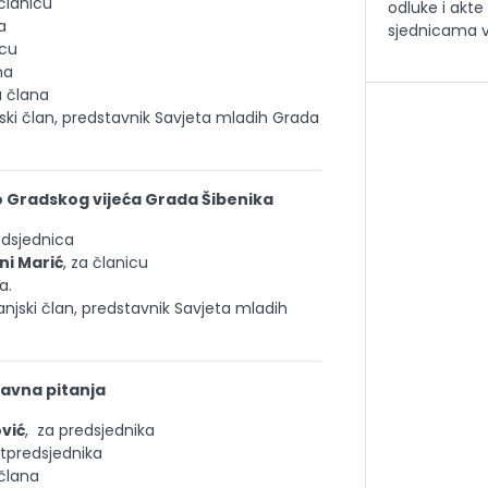
 članicu
odluke i akte
a
sjednicama v
icu
na
a člana
jski član, predstavnik Savjeta mladih Grada
 Gradskog vijeća Grada Šibenika
edsjednica
i Marić
, za članicu
a.
anjski član, predstavnik Savjeta mladih
avna pitanja
ović
, za predsjednika
otpredsjednika
 člana