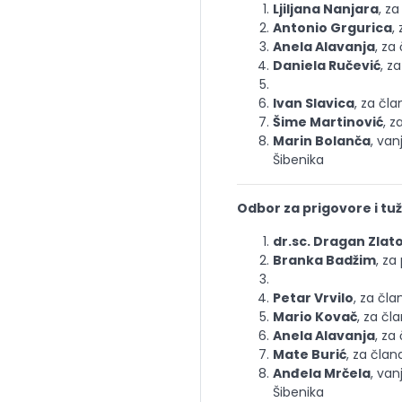
Ljiljana Nanjara
, z
Antonio Grgurica
,
Anela Alavanja
, za
Daniela Ručević
, z
Ivan Slavica
, za čla
Šime Martinović
, z
Marin Bolanča
, van
Šibenika
Odbor za prigovore i tu
dr.sc. Dragan Zlat
Branka Badžim
, za
Petar Vrvilo
, za čla
Mario Kovač
, za čl
Anela Alavanja
, za
Mate Burić
, za član
Anđela Mrčela
, van
Šibenika