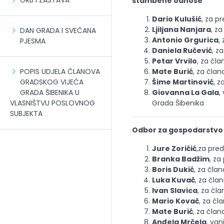
GRB I ZASTAVA
stambene odnose
Dario Kulušić
, za p
Ljiljana Nanjara
, z
DAN GRADA I SVEČANA
Antonio Grgurica
,
PJESMA
Daniela Ručević
, z
Petar Vrvilo
, za čla
POPIS UDJELA ČLANOVA
Mate Burić
, za član
GRADSKOG VIJEĆA
Šime Martinović
, z
GRADA ŠIBENIKA U
Giovanna La Gala
,
VLASNIŠTVU POSLOVNOG
Grada Šibenika
SUBJEKTA
Odbor za gospodarstvo
Jure Zoričić
,za pre
Branka Badžim
, za
Boris Dukić
, za član
Luka Kuvač
, za čla
Ivan Slavica
, za čla
Mario Kovač
, za čl
Mate Burić
, za član
Anđela Mrčela
, van