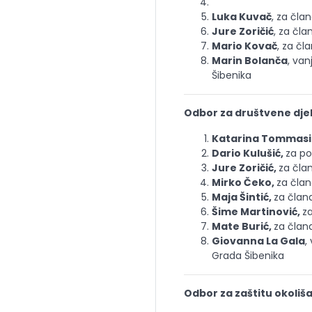
Luka Kuvač
, za čla
Jure Zoričić
, za čla
Mario Kovač
, za čl
Marin Bolanča
, van
Šibenika
Odbor za društvene dje
Katarina Tommasin
Dario Kulušić,
za po
Jure Zoričić,
za čla
Mirko Čeko,
za čla
Maja Šintić,
za član
Šime Martinović,
z
Mate Burić,
za član
Giovanna La Gala
,
Grada Šibenika
Odbor za zaštitu okoliš