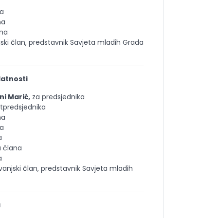
na
na
ana
jski član, predstavnik Savjeta mladih Grada
latnosti
i Marić,
za predsjednika
tpredsjednika
na
na
a
a člana
a
 vanjski član, predstavnik Savjeta mladih
a