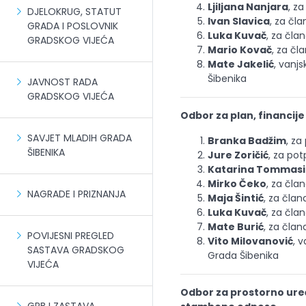
Ljiljana Nanjara
, z
DJELOKRUG, STATUT
Ivan Slavica
, za čla
GRADA I POSLOVNIK
Luka Kuvač
, za čla
GRADSKOG VIJEĆA
Mario Kovač
, za čl
Mate Jakelić
, vanj
Šibenika
JAVNOST RADA
GRADSKOG VIJEĆA
Odbor za plan, financij
SAVJET MLADIH GRADA
Branka Badžim
, za
ŠIBENIKA
Jure Zoričić
, za po
Katarina Tommasin
Mirko Čeko
, za čla
NAGRADE I PRIZNANJA
Maja Šintić
, za član
Luka Kuvač
, za čla
Mate Burić
, za član
POVIJESNI PREGLED
Vito Milovanović
, 
SASTAVA GRADSKOG
Grada Šibenika
VIJEĆA
Odbor za prostorno ure