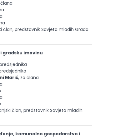
a člana
na
na
ana
ski član, predstavnik Savjeta mladih Grada
e i gradsku imovinu
 predsjednika
tpredsjednika
i Marić
, za člana
na
a
na
a
vanjski član, predstavnik Savjeta mladih
đenje, komunalno gospodarstvo i