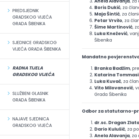
Anela Alavanja
, za
Boris Dukić
, za član
PREDSJEDNIK
Maja Šintić
, za član
GRADSKOG VIJEĆA
Petar Vrvilo
, za čla
GRADA ŠIBENIKA
Šime Martinović
, z
Luka Knežević
, van
Šibenika
SJEDNICE GRADSKOG
VIJEĆA GRADA ŠIBENIKA
Mandatno povjerenstvo
RADNA TIJELA
Branka Badžim
, pr
GRADSKOG VIJEĆA
Katarina Tommasin
Luka Kuvač
, za član
Vito Milovanović
,
v
SLUŽBENI GLASNIK
Grada Šibenika
GRADA ŠIBENIKA
Odbor za statutarno-pr
NAJAVE SJEDNICA
dr.sc. Dragan Zlat
GRADSKOG VIJEĆA
Dario Kulušić
, za p
Anela Alavanja
, za