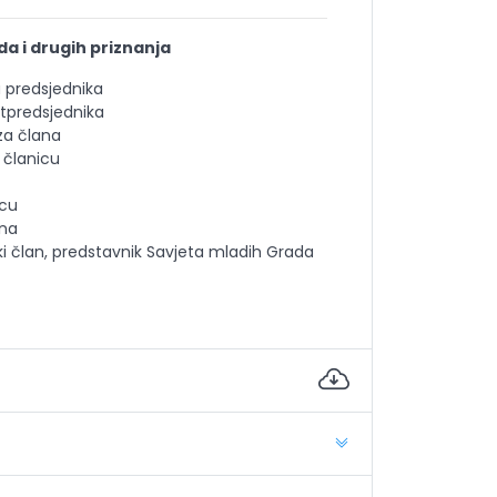
a i drugih priznanja
a predsjednika
otpredsjednika
 za člana
a članicu
icu
ana
ski član, predstavnik Savjeta mladih Grada