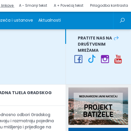
j linkove
A - Smanji tekst
A + Povećaj tekst
Prilagodba kontrasta
zeća i ustanove
Aktualnosti
PRATITE NAS NA
DRUŠTVENIM
MREŽAMA
ADNA TIJELA GRADSKOG
 odnosno odbori Gradskog
vaju i razmatraju pojedina
u mišljenja i prijedloge na