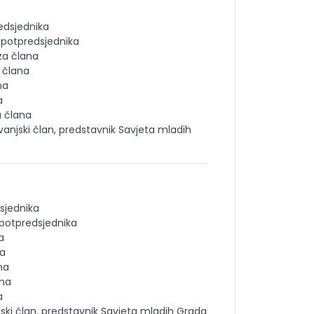
redsjednika
a potpredsjednika
 za člana
a člana
na
a
a člana
 vanjski član, predstavnik Savjeta mladih
dsjednika
 potpredsjednika
a
na
na
ana
a
jski član, predstavnik Savjeta mladih Grada