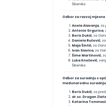
Šibenika
Odbor za razvoj mjesn
Anela Alavanja
, za
Antonio Grgurica
,
Boris Dukić
, za član
Daniela Ručević
, z
Maja Šintić
, za član
Ivan Slavica
, za čla
Šime Martinović
, z
Luka Knežević
, van
Šibenika
Odbor za suradnju s op
međunarodnu suradnju
Boris Dukić
, za pre
dr.sc. Dragan Zlat
Katarina Tommasin