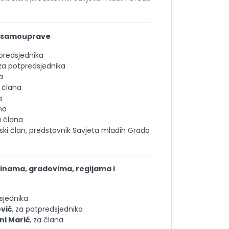
e samouprave
 predsjednika
 za potpredsjednika
a
a člana
a
na
a člana
jski član, predstavnik Savjeta mladih Grada
ćinama, gradovima, regijama i
dsjednika
ović
, za potpredsjednika
i Marić
, za člana