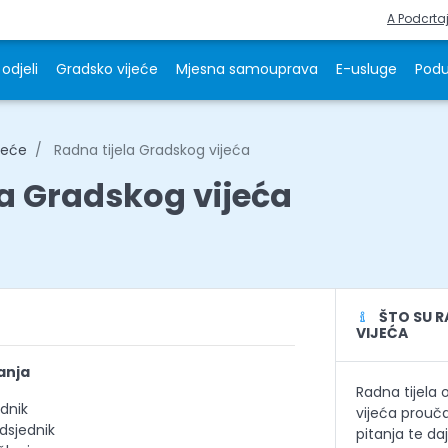
A Podcrta
odjeli
Gradsko vijeće
Mjesna samouprava
E-usluge
Podu
jeće
Radna tijela Gradskog vijeća
la Gradskog vijeća
ŠTO SU R
VIJEĆA
anja
Radna tijela
ednik
vijeća prouča
dsjednik
pitanja te daj