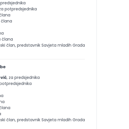
a predsjednika
 za potpredsjednika
 člana
a člana
na
a člana
jski član, predstavnik Savjeta mladih Grada
žbe
ović
, za predsjednika
 potpredsjednika
na
ana
 člana
a
jski član, predstavnik Savjeta mladih Grada