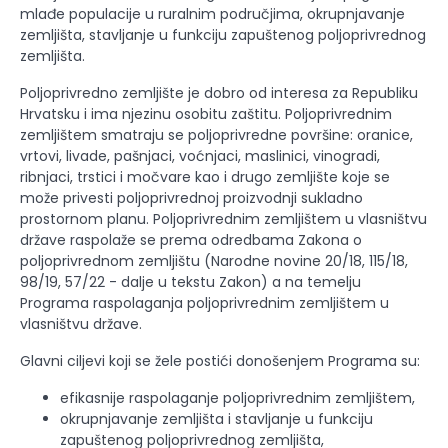
mlađe populacije u ruralnim područjima, okrupnjavanje
zemljišta, stavljanje u funkciju zapuštenog poljoprivrednog
zemljišta.
Poljoprivredno zemljište je dobro od interesa za Republiku
Hrvatsku i ima njezinu osobitu zaštitu. Poljoprivrednim
zemljištem smatraju se poljoprivredne površine: oranice,
vrtovi, livade, pašnjaci, voćnjaci, maslinici, vinogradi,
ribnjaci, trstici i močvare kao i drugo zemljište koje se
može privesti poljoprivrednoj proizvodnji sukladno
prostornom planu. Poljoprivrednim zemljištem u vlasništvu
države raspolaže se prema odredbama Zakona o
poljoprivrednom zemljištu (Narodne novine 20/18, 115/18,
98/19, 57/22 - dalje u tekstu Zakon) a na temelju
Programa raspolaganja poljoprivrednim zemljištem u
vlasništvu države.
Glavni ciljevi koji se žele postići donošenjem Programa su:
efikasnije raspolaganje poljoprivrednim zemljištem,
okrupnjavanje zemljišta i stavljanje u funkciju
zapuštenog poljoprivrednog zemljišta,