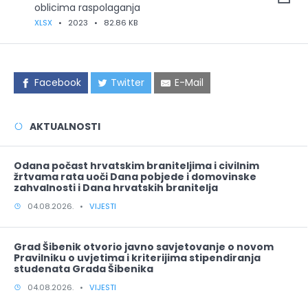
oblicima raspolaganja
XLSX
•
2023
•
82.86 KB
Facebook
Twitter
E-Mail
AKTUALNOSTI
Odana počast hrvatskim braniteljima i civilnim
žrtvama rata uoči Dana pobjede i domovinske
zahvalnosti i Dana hrvatskih branitelja
04.08.2026. •
VIJESTI
Grad Šibenik otvorio javno savjetovanje o novom
Pravilniku o uvjetima i kriterijima stipendiranja
studenata Grada Šibenika
04.08.2026. •
VIJESTI