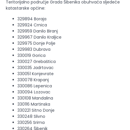
Teritorijalno područje Grada Šibenika obuhvaća sljedeće
katastarske općine:
329894 Boraja
329924 Crnica
329959 Danilo Biranj
329967 Danilo Kraljice
329975 Donje Polje
329983 Dubrava
330019 Gorica
330027 Grebaštica
330035 Jadrtovac
330051 Konjevrate
330078 Krapanj
330086 Lepenica
330094 Lozovac
330108 Mandalina
330116 Martinska
330221 Sitno Donje
330248 Slivno
330256 Srima
330264 Šibenik