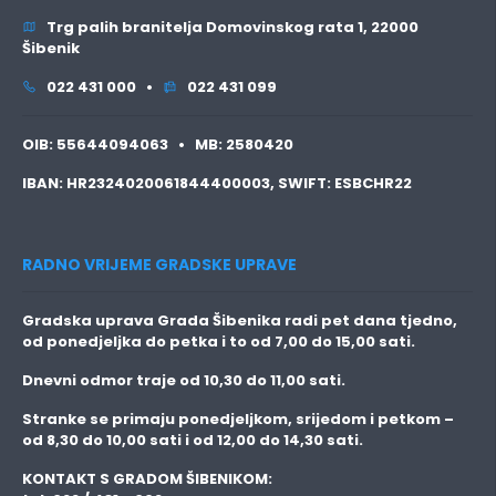
Trg palih branitelja Domovinskog rata 1, 22000
Šibenik
022 431 000 •
022 431 099
OIB:
55644094063 •
MB:
2580420
IBAN:
HR2324020061844400003,
SWIFT:
ESBCHR22
RADNO VRIJEME GRADSKE UPRAVE
Gradska uprava Grada Šibenika radi pet dana tjedno,
od ponedjeljka do petka i to
od 7,00 do 15,00 sati.
Dnevni odmor traje
od 10,30 do 11,00 sati.
Stranke se primaju
ponedjeljkom, srijedom i petkom
–
od 8,30 do 10,00 sati i od 12,00 do 14,30 sati.
KONTAKT S GRADOM ŠIBENIKOM: