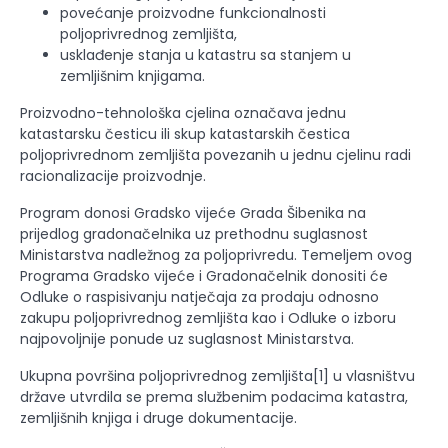
povećanje proizvodne funkcionalnosti
poljoprivrednog zemljišta,
usklađenje stanja u katastru sa stanjem u
zemljišnim knjigama.
Proizvodno-tehnološka cjelina označava jednu
katastarsku česticu ili skup katastarskih čestica
poljoprivrednom zemljišta povezanih u jednu cjelinu radi
racionalizacije proizvodnje.
Program donosi Gradsko vijeće Grada Šibenika na
prijedlog gradonačelnika uz prethodnu suglasnost
Ministarstva nadležnog za poljoprivredu. Temeljem ovog
Programa Gradsko vijeće i Gradonačelnik donositi će
Odluke o raspisivanju natječaja za prodaju odnosno
zakupu poljoprivrednog zemljišta kao i Odluke o izboru
najpovoljnije ponude uz suglasnost Ministarstva.
Ukupna površina poljoprivrednog zemljišta[1] u vlasništvu
države utvrdila se prema službenim podacima katastra,
zemljišnih knjiga i druge dokumentacije.