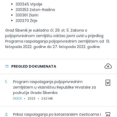
330345 Vrpolje
330353 Zaton-Raslina
330361 Zlarin
330370 Žirje
Grad Šibenik je sukladno čl. 29. st. 5. Zakona o
poljoprivrednom zemljištu održao javni uvid u prijedlog
Programa raspolaganja poljoprivrednim zemljištem od 13.
listopada 2022. godine do 27. listopada 2022. godine.
PREGLED DOKUMENATA
1.
Program raspolaganja poljoprivrednim
zemljištem u vlasništvu Republike Hrvatske za
područje Grada Šibenika
DOCX
•
2023
•
2.62 MB
2.
Prikaz raspolaganja po katastarskim česticama i