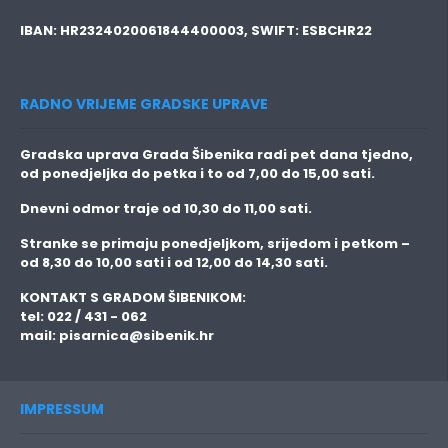
IBAN:
HR2324020061844400003,
SWIFT:
ESBCHR22
RADNO VRIJEME GRADSKE UPRAVE
Gradska uprava Grada Šibenika radi pet dana tjedno,
od ponedjeljka do petka i to
od 7,00 do 15,00 sati.
Dnevni odmor traje
od 10,30 do 11,00 sati.
Stranke se primaju
ponedjeljkom, srijedom i petkom
–
od 8,30 do 10,00 sati i od 12,00 do 14,30 sati.
KONTAKT S GRADOM ŠIBENIKOM:
tel: 022 / 431 - 062
mail:
pisarnica@sibenik.hr
IMPRESSUM