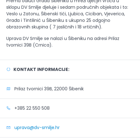
Prema odluci Grada Šibenika u mreži dječjih vrtića u
sklopu DV Smilje djeluje i sedam područnih objekata i to:
Veslo u Zatonu, Šibenski tići, Ljubica, Ciciban, Vjeverica,
Građa i Tintilinić u Šibeniku s ukupno 25 odgojno
obrazovnih skupina ( 7 jasličnih i 18 vrtićnih).
Uprava DV Smilje se nalazi u Šibeniku na adresi Prilaz
tvornici 39B (Crnica).
KONTAKT INFORMACIJE:
Prilaz tvornici 39B, 22000 Šibenik
+385 22 550 508
uprava@dv-smilje.hr