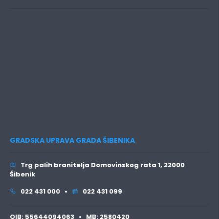
GRADSKA UPRAVA GRADA ŠIBENIKA
Trg palih branitelja Domovinskog rata 1, 22000
Šibenik
022 431 000 •
022 431 099
OIB:
55644094063 •
MB:
2580420