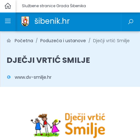
Službene stranice Grada Šibenika
šibenik.hr
Početna
Poduzeća i ustanove
Dječji vrtić Smilje
DJEČJI VRTIĆ SMILJE
www.dv-smilje.hr