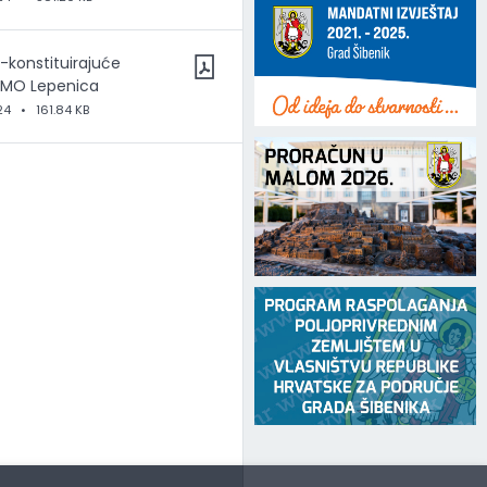
I-konstituirajuće
 MO Lepenica
24
•
161.84 KB