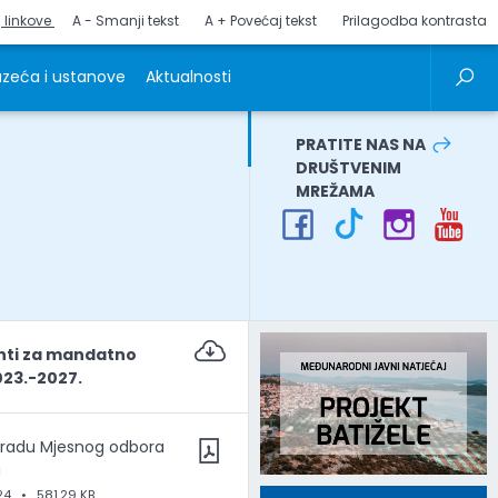
j linkove
A - Smanji tekst
A + Povećaj tekst
Prilagodba kontrasta
zeća i ustanove
Aktualnosti
PRATITE NAS NA
DRUŠTVENIM
MREŽAMA
i za mandatno
023.-2027.
o radu Mjesnog odbora
a
24
•
581.29 KB