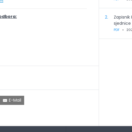
om
 odbora:
2.
Zapisnik 
sjednice
PDF
•
20
E-Mail