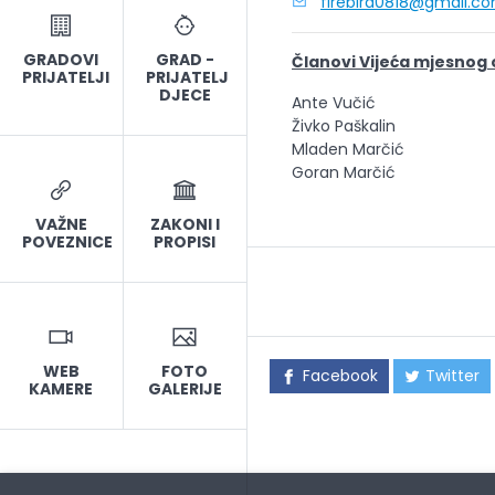
firebird0818@gmail.c
GRADOVI
GRAD -
Članovi Vijeća mjesnog
PRIJATELJI
PRIJATELJ
DJECE
Ante Vučić
Živko Paškalin
Mladen Marčić
Goran Marčić
VAŽNE
ZAKONI I
POVEZNICE
PROPISI
WEB
FOTO
Facebook
Twitter
KAMERE
GALERIJE