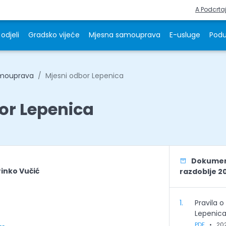
A Podcrta
odjeli
Gradsko vijeće
Mjesna samouprava
E-usluge
Podu
amouprava
Mjesni odbor Lepenica
or Lepenica
Dokument
inko Vučić
razdoblje 2
1.
Pravila 
Lepenic
PDF
•
20