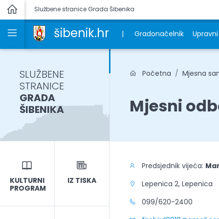
Službene stranice Grada Šibenika
šibenik.hr
|
Gradonačelnik
Upravni 
SLUŽBENE
Početna
Mjesna s
STRANICE
GRADA
Mjesni odb
ŠIBENIKA
Predsjednik vijeća:
Mar
KULTURNI
IZ TISKA
Lepenica 2, Lepenica
PROGRAM
099/620-2400