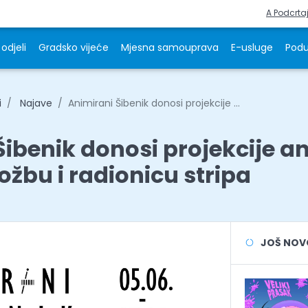
A Podcrta
odjeli
Gradsko vijeće
Mjesna samouprava
E-usluge
Podu
i
Najave
Animirani Šibenik donosi projekcije ...
Šibenik donosi projekcije a
ložbu i radionicu stripa
JOŠ NOVOS