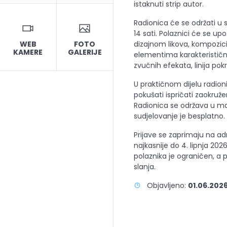
istaknuti strip autor.
Radionica će se održati u sub
14 sati. Polaznici će se u
WEB
FOTO
dizajnom likova, kompozicij
KAMERE
GALERIJE
elementima karakterističn
zvučnih efekata, linija pok
U praktičnom dijelu radionic
pokušati ispričati zaokruže
Radionica se održava u mal
sudjelovanje je besplatno.
Prijave se zaprimaju na a
najkasnije do 4. lipnja 20
polaznika je ograničen, a 
slanja.
Objavljeno:
01.06.2026