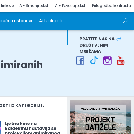
j linkove
A - Smanji tekst
A + Povećaj tekst
Prilagodba kontrasta
zeća i ustanove
Aktualnosti
PRATITE NAS NA
DRUŠTVENIM
MREŽAMA
nimiranih
TI IZ KATEGORIJE:
Ljetno kino na
Baldekinu nastavlja se
projekcijom animiranog