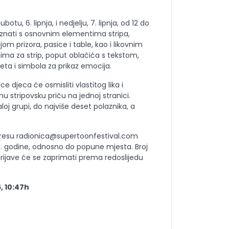
otu, 6. lipnja, i nedjelju, 7. lipnja, od 12 do
poznati s osnovnim elementima stripa,
om prizora, pasice i table, kao i likovnim
ima za strip, poput oblačića s tekstom,
reta i simbola za prikaz emocija.
e djeca će osmisliti vlastitog lika i
nu stripovsku priču na jednoj stranici.
oj grupi, do najviše deset polaznika, a
dresu radionica@supertoonfestival.com
26. godine, odnosno do popune mjesta. Broj
prijave će se zaprimati prema redoslijedu
, 10:47h