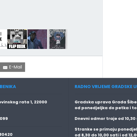
E-Mail
BENIKA
RADNO VRIJEME GRADSKE U
vinskog rata 1, 22000
Gradska uprava Grada Šiben
od ponedjeljka do petka i t
 099
Dnevni odmor traje
od 10,30 
Stranke se primaju
ponedjel
80420
od 8,30 do 10,00 sati i od 12,0