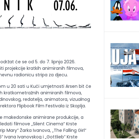
držat će se od 5. do 7. lipnja 2026.
ti projekcije kratkih animiranih filmova,
evnu radionicu stripa za djecu.
kom u 20 sati u Kući umjetnosti Arsen bit će
h kratkometražnih animiranih filmova,
inovskog, redatelja, animatora, vizualnog
ektora Flipbook Film Festivala iz Skoplja.
tne makedonske animirane produkcije, a
gledati filmove „Silent Cinema“ Krste
p Mary“ Žarka Ivanova, „The Falling Girl“
“ Ivana Ivanovskog i „Gottlieb“ Krste