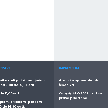
PRAVE
IMPRESSUM
ika radi pet dana tjedno,
Gradska uprava Grada
o
od 7,00 do 15,00 sati.
Šibenika
do 11,00 sati.
Copyright © 2026. • Sva
prava pridržana
jkom, srijedom i petkom
–
0 do 14,30 sati.