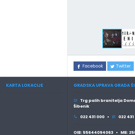
Facebook
Twitter
KARTA LOKACIJE
GRADSKA UPRAVA GRADA ŠI
Trg palih branitelja Domo
Šibenik
022 431 000 •
022 431
OIB:
55644094063 •
MB:
25