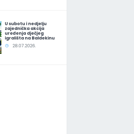
U subotu i nedjelju
zajednička akcija
uređenja dječjeg
igrališta na Baldekinu
28.07.2026.