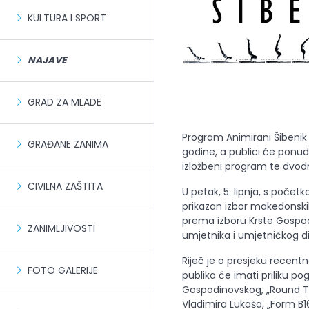
KULTURA I SPORT
NAJAVE
GRAD ZA MLADE
Program Animirani Šibenik o
GRAĐANE ZANIMA
godine, a publici će ponudi
izložbeni program te dvodn
CIVILNA ZAŠTITA
U petak, 5. lipnja, s počet
prikazan izbor makedonski
prema izboru Krste Gospod
ZANIMLJIVOSTI
umjetnika i umjetničkog dir
Riječ je o presjeku recen
FOTO GALERIJE
publika će imati priliku po
Gospodinovskog, „Round Tri
Vladimira Lukaša, „Form B16