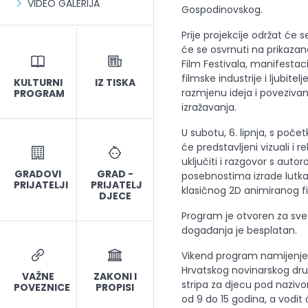
VIDEO GALERIJA
Gospodinovskog.
Prije projekcije održat će
će se osvrnuti na prikazane
Film Festivala, manifestac
filmske industrije i ljubite
KULTURNI
IZ TISKA
razmjenu ideja i povezivan
PROGRAM
izražavanja.
U subotu, 6. lipnja, s poče
će predstavljeni vizuali i r
uključiti i razgovor s au
GRADOVI
GRAD -
posebnostima izrade lutka
PRIJATELJI
PRIJATELJ
klasičnog 2D animiranog f
DJECE
Program je otvoren za sve l
događanja je besplatan.
Vikend program namijenjen
Hrvatskog novinarskog dru
VAŽNE
ZAKONI I
stripa za djecu pod nazivo
POVEZNICE
PROPISI
od 9 do 15 godina, a vodit 