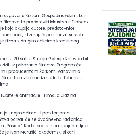
 se razgovor s Krstom Gospodinovskim, koji
 filmove te predstaviti iskustva s Flipbook
ije koja okuplja autore, predstavnike
lje animacije, stvarajući prostor za susrete,
je filma s drugim oblicima kreativnog
tkom u 20 sati u Studiju Galerije Krševan bit
ekviziti iz prikazanih filmova. Program će
torom i producentom Žarkom Ivanovim o
 filma te razlikama između te tehnike i
ilma
jubitelje animacije i filma, a ulaz na
 je i najmlađima. U prostorijama
štva održat će se dvodnevna radionica
m „Pasica“. Radionica je namijenjena djeci
će je Ivan Marušić, akademski slikar i