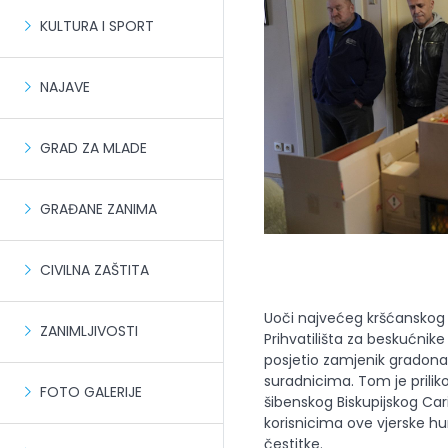
KULTURA I SPORT
NAJAVE
GRAD ZA MLADE
GRAĐANE ZANIMA
CIVILNA ZAŠTITA
Uoči najvećeg kršćanskog 
ZANIMLJIVOSTI
Prihvatilišta za beskućnike
posjetio zamjenik gradonač
suradnicima. Tom je prilik
FOTO GALERIJE
šibenskog Biskupijskog Car
korisnicima ove vjerske hu
čestitke.