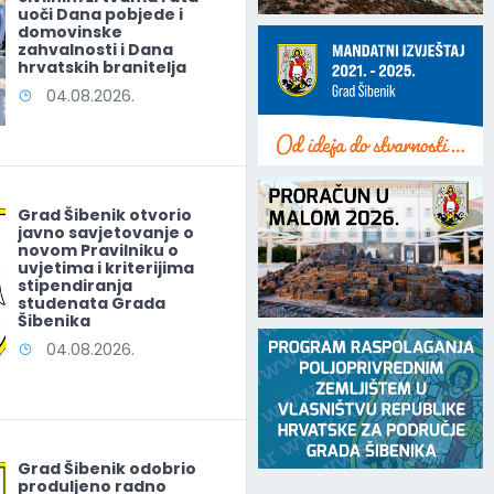
uoči Dana pobjede i
domovinske
zahvalnosti i Dana
hrvatskih branitelja
04.08.2026.
Grad Šibenik otvorio
javno savjetovanje o
novom Pravilniku o
uvjetima i kriterijima
stipendiranja
studenata Grada
Šibenika
04.08.2026.
Grad Šibenik odobrio
produljeno radno