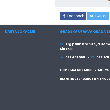
Facebook
Twitter
KARTA LOKACIJE
GRADSKA UPRAVA GRADA ŠI
Trg palih branitelja Domo
Šibenik
022 431 000 •
022 431
OIB:
55644094063 •
MB:
25
IBAN:
HR2324020061844400