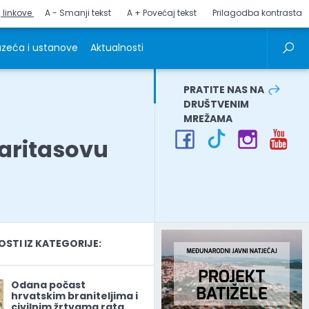
j linkove
A - Smanji tekst
A + Povećaj tekst
Prilagodba kontrasta
zeća i ustanove
Aktualnosti
PRATITE NAS NA
DRUŠTVENIM
MREŽAMA
aritasovu
TI IZ KATEGORIJE:
Odana počast
hrvatskim braniteljima i
civilnim žrtvama rata