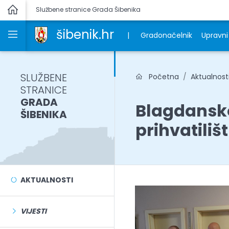
Službene stranice Grada Šibenika
šibenik.hr
|
Gradonačelnik
Upravni 
SLUŽBENE
Početna
Aktualnost
STRANICE
GRADA
Blagdansko
ŠIBENIKA
prihvatiliš
AKTUALNOSTI
VIJESTI