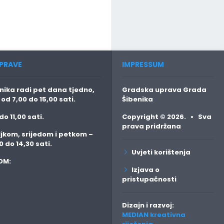
PRAVE
IMPRESSUM
ika radi pet dana tjedno,
Gradska uprava Grada
o
od 7,00 do 15,00 sati.
Šibenika
do 11,00 sati.
Copyright © 2026. • Sva
prava pridržana
jkom, srijedom i petkom
–
0 do 14,30 sati.
Uvjeti korištenja
OM:
Izjava o
pristupačnosti
Dizajn i razvoj:
MEDIAN kreativna