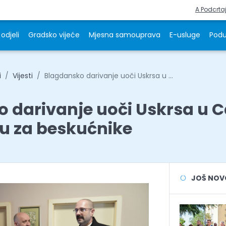
A Podcrta
odjeli
Gradsko vijeće
Mjesna samouprava
E-usluge
Podu
i
Vijesti
Blagdansko darivanje uoči Uskrsa u ...
 darivanje uoči Uskrsa u C
tu za beskućnike
JOŠ NOVOS