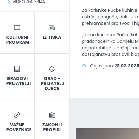
VIDEO GALERIJA
Za korisnike Pučke kuhinje
uskršnje pogače, dok su kor
prehrambeni proizvodi i hi
„U ime korisnika Pučke kuhi
KULTURNI
IZ TISKA
gradonačelnika Danijelu M
PROGRAM
najpotrebitijih u našoj sre
dostojanstvu proslavili bla
Objavljeno:
31.03.2026
GRADOVI
GRAD -
PRIJATELJI
PRIJATELJ
DJECE
VAŽNE
ZAKONI I
POVEZNICE
PROPISI