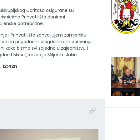
 Biskupijskog Caritasa osigurane su
isnicima Prihvatilišta donirani
gijenske potrepštine.
nje i Prihvatilišta zahvaljujem zamjeniku
ileti na prigodnom blagdanskom darivanju
dini kako bismo svi zajedno u zajedništvu i
gdan Uskrsa“, kazao je Miljenko Jukić.
, 12:42h