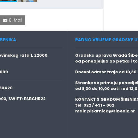
E-Mail
BENIKA
RADNO VRIJEME GRADSKE U
vinskog rata 1, 22000
Gradska uprava Grada Šiben
od ponedjeljka do petka i t
 099
Dnevni odmor traje
od 10,30 
Stranke se primaju
ponedjel
80420
od 8,30 do 10,00 sati i od 12,0
003,
SWIFT:
ESBCHR22
KONTAKT S GRADOM ŠIBENIK
tel: 022 / 431 - 062
mail:
pisarnica@sibenik.hr