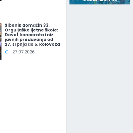
Šibenik domaćin 33.
Orguljaške ljetne škole:
Devet koncerata i niz
javnih predavanja od
27. srpnja do 5. kolovoza
27.07.2026.