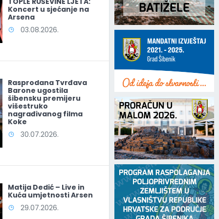
TOPLE RUŠEVINE LJETA:
Koncert u sjećanje na
Arsena
03.08.2026.
Rasprodana Tvrđava
Barone ugostila
šibensku premijeru
višestruko
nagrađivanog filma
Koke
30.07.2026.
Matija Dedić – Live in
Kuća umjetnosti Arsen
29.07.2026.