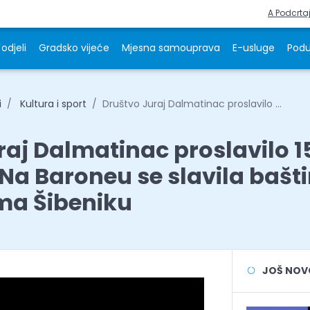
A Podcrta
odjeli
Gradsko vijeće
Mjesna samouprava
E-usluge
Podu
i
Kultura i sport
Društvo Juraj Dalmatinac proslavilo ...
raj Dalmatinac proslavilo 1
a Baroneu se slavila baština
ma Šibeniku
JOŠ NOVOS