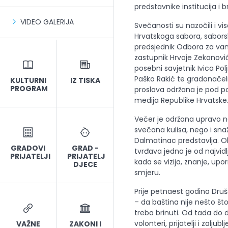
predstavnike institucija i b
VIDEO GALERIJA
Svečanosti su nazočili i vis
Hrvatskoga sabora, saborsk
predsjednik Odbora za vanj
zastupnik Hrvoje Zekanović,
posebni savjetnik Ivica Po
Paško Rakić te gradonačeln
KULTURNI
IZ TISKA
PROGRAM
proslava održana je pod po
medija Republike Hrvatske
Večer je održana upravo na
svečana kulisa, nego i sn
Dalmatinac predstavlja. O
GRADOVI
GRAD -
tvrđava jedna je od najvidl
PRIJATELJI
PRIJATELJ
kada se vizija, znanje, up
DJECE
smjeru.
Prije petnaest godina Druš
– da baština nije nešto š
treba brinuti. Od tada do d
volonteri, prijatelji i zaljubl
VAŽNE
ZAKONI I