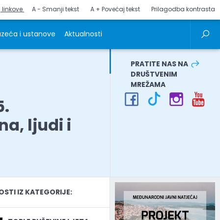
j linkove
A - Smanji tekst
A + Povećaj tekst
Prilagodba kontrasta
zeća i ustanove
Aktualnosti
PRATITE NAS NA
DRUŠTVENIM
MREŽAMA
5.
, ljudi i
TI IZ KATEGORIJE: