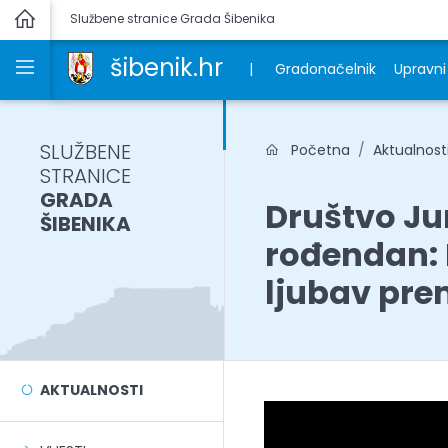
Službene stranice Grada Šibenika
šibenik.hr
|
Gradonačelnik
Upravni 
SLUŽBENE
Početna
Aktualnost
STRANICE
GRADA
Društvo Ju
ŠIBENIKA
rođendan: N
ljubav pre
AKTUALNOSTI