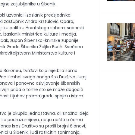
rojne zaljubljenike u Šibenik.
oki uzvanici: izaslanik predsjednika
i zastupnik Andro Krstulović Opara,
sku politiku Hrvatskoga sabora, saborski
 izaslanik ministrice kulture i medija,
ljičak, župan Šibensko-kninske županije
ik Grada Šibenika Željko Burić. Svečana
kroviteljstvom Ministarstva kulture i
.
 Baroneu, tvrđavi koja nije bila samo
ažan simbol svega onoga što Društvo Juraj
bnova i ponovno oživljavanje šibenskih
jivijih priča o tome što se može dogoditi
ornost i ljubav prema gradu spoje u istom
tvo je okupila jednostavna, ali snažna ideja
to se podrazumijeva, nego nešto o čemu
anas kroz Društvo su prošli brojni članovi,
jenici u Šibenik, ljudi različitih zanimanja,