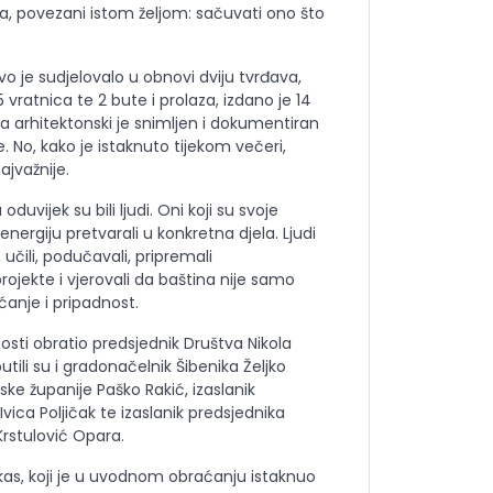
va, povezani istom željom: sačuvati ono što
vo je sudjelovalo u obnovi dviju tvrđava,
 vratnica te 2 bute i prolaza, izdano je 14
 a arhitektonski je snimljen i dokumentiran
e. No, kako je istaknuto tijekom večeri,
ajvažnije.
duvijek su bili ljudi. Oni koji su svoje
energiju pretvarali u konkretna djela. Ljudi
li, učili, podučavali, pripremali
rojekte i vjerovali da baština nije samo
ćanje i pripadnost.
sti obratio predsjednik Društva Nikola
utili su i gradonačelnik Šibenika Željko
ske županije Paško Rakić, izaslanik
Ivica Poljičak te izaslanik predsjednika
rstulović Opara.
kas, koji je u uvodnom obraćanju istaknuo