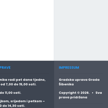
PRAVE
IMPRESSUM
ika radi pet dana tjedno,
Gradska uprava Grada
o
od 7,00 do 15,00 sati.
Šibenika
do 11,00 sati.
Copyright © 2026. • Sva
prava pridržana
jkom, srijedom i petkom
–
0 do 14,30 sati.