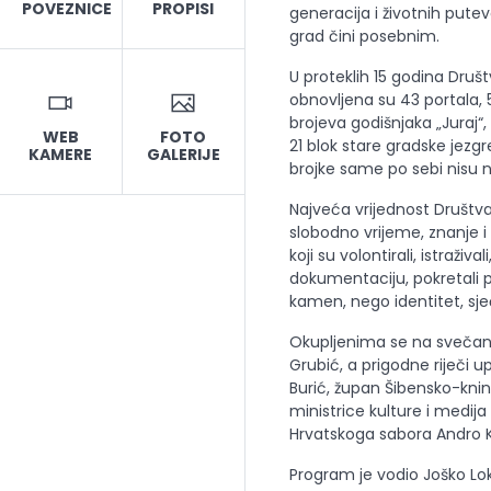
POVEZNICE
PROPISI
generacija i životnih pute
grad čini posebnim.
U proteklih 15 godina Društ
obnovljena su 43 portala, 5
brojeva godišnjaka „Juraj“,
WEB
FOTO
21 blok stare gradske jezgr
KAMERE
GALERIJE
brojke same po sebi nisu n
Najveća vrijednost Društva o
slobodno vrijeme, znanje i 
koji su volontirali, istraživa
dokumentaciju, pokretali p
kamen, nego identitet, sje
Okupljenima se na svečano
Grubić, a prigodne riječi up
Burić, župan Šibensko-knin
ministrice kulture i medija 
Hrvatskoga sabora Andro K
Program je vodio Joško Lo