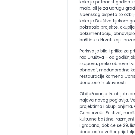
kako je petnaest godina z
malo, ali je za udrugu gra
šibenskog dišpeta to ozbilj
kako je Društvo tijekom g
pokretalo projekte, okuplja
dokumentaciju, obnavljalo
baštinu u Hrvatskoj i inoz
Porlsva je bila i prilika za p
rad Društva – od godišnjaka
skupova, preko obnove tvrđ
obnova“, međunarodne konf
restauracije kamena Conser
donatorskih aktivnosti.
Obilježavanje 15. obljetnic
najava novog poglavlja. V
projektima i okupljanjima. 
ConserveUs Festival, me
kulturne baštine, razmjeni 
i građana, dok će se 29. l
donatorska večer prijatelja