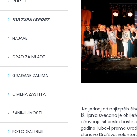
VIJESTI
KULTURA I SPORT
NAJAVE
GRAD ZA MLADE
GRAĐANE ZANIMA
CIVILNA ZAŠTITA
Na jednoj od najljepših ši
ZANIMLJIVOSTI
12. lipnja svečano je obilj
očuvanje šibenske baštine
godina ljubavi prema Grad
FOTO GALERIJE
članove Društva, volontere,