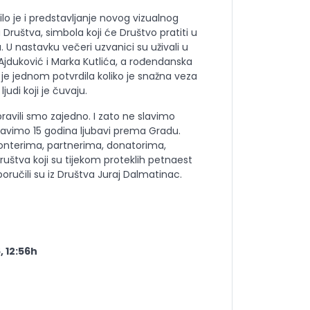
lo je i predstavljanje novog vizualnog
 Društva, simbola koji će Društvo pratiti u
 U nastavku večeri uzvanici su uživali u
duković i Marka Kutlića, a rođendanska
je jednom potvrdila koliko je snažna veza
judi koji je čuvaju.
pravili smo zajedno. I zato ne slavimo
lavimo 15 godina ljubavi prema Gradu.
onterima, partnerima, donatorima,
ruštva koji su tijekom proteklih petnaest
 poručili su iz Društva Juraj Dalmatinac.
, 12:56h