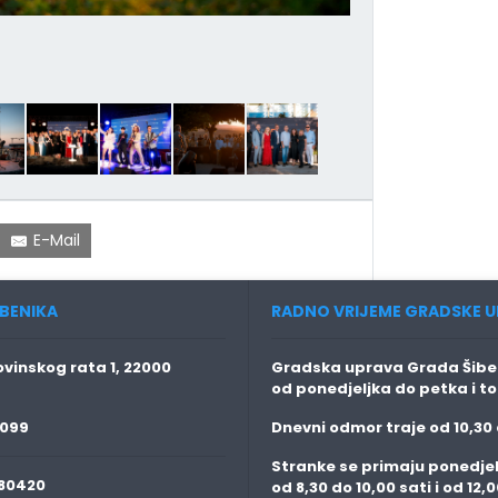
E-Mail
BENIKA
RADNO VRIJEME GRADSKE U
vinskog rata 1, 22000
Gradska uprava Grada Šiben
od ponedjeljka do petka i t
 099
Dnevni odmor traje
od 10,30 
Stranke se primaju
ponedjel
80420
od 8,30 do 10,00 sati i od 12,0