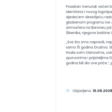
Poseban trenutak večeri bi
identiteta i novog logotipa
sljedećem desetljeću rada.
glazbenom programu Ive Aj
atmosfera na Baroneu još 
Šibenika, njegove baštine i l
„Sve što smo napravili, na
samo 15 godina Društva. S
Hvala svim članovima, vol
sponzorima i prijateljima D
godina bili dio ove priče.“,
Objavljeno:
15.06.2026