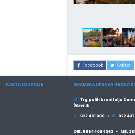
Facebook
Twitter
KARTA LOKACIJE
GRADSKA UPRAVA GRADA ŠI
Trg palih branitelja Domo
Šibenik
022 431 000 •
022 431
OIB:
55644094063 •
MB:
25