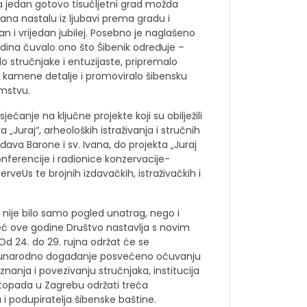
a jedan gotovo tisućljetni grad možda
đana nastalu iz ljubavi prema gradu i
an i vrijedan jubilej. Posebno je naglašeno
odina čuvalo ono što Šibenik određuje –
lo stručnjake i entuzijaste, pripremalo
 kamene detalje i promoviralo šibensku
emstvu.
risjećanje na ključne projekte koji su obilježili
 „Juraj“, arheoloških istraživanja i stručnih
ava Barone i sv. Ivana, do projekta „Juraj
erencije i radionice konzervacije-
veUs te brojnih izdavačkih, istraživačkih i
e nije bilo samo pogled unatrag, nego i
eć ove godine Društvo nastavlja s novim
Od 24. do 29. rujna održat će se
đunarodno događanje posvećeno očuvanju
znanja i povezivanju stručnjaka, institucija
istopada u Zagrebu održati treća
 i podupiratelja šibenske baštine.