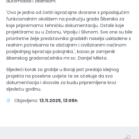
automobila i zelenilom.
'Ovo je jedna od četiri ispraćajne dvorane s pripadajućim
funkcionalnim okolišem na području grada Šibenika za
koje pripremamo tehničku dokumentaciju. Ostale koje
projektiramo su u Zatonu, Vrpolju i Slivnom. Sve one su bile
prioritetne želje predstavnika gradskih naselja usklađene s
realnim potrebama te običajnim i civiliziranim načinom
posljednjeg ispraćaja pokojnika.', kazao je zamjenik
šibenskog gradonačelnika mr.sc. Danijel Mileta.
Slijedeći korak za groblje u Boraji jest predaja idejnog
projekta na posebne uvijete te se očekuje da sva
dokumentacija i dozvole za budu pripremljene kroz
sljedeću godinu.
Objavljeno:
13.11.2025, 13:05h