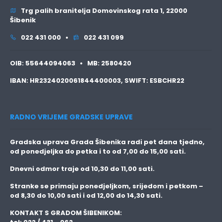
Trg palih branitelja Domovinskog rata 1, 22000
Šibenik
022 431 000 •
022 431 099
OIB:
55644094063 •
MB:
2580420
IBAN:
HR2324020061844400003,
SWIFT:
ESBCHR22
RADNO VRIJEME GRADSKE UPRAVE
Gradska uprava Grada Šibenika radi pet dana tjedno,
od ponedjeljka do petka i to
od 7,00 do 15,00 sati.
Dnevni odmor traje
od 10,30 do 11,00 sati.
Stranke se primaju
ponedjeljkom, srijedom i petkom
–
od 8,30 do 10,00 sati i od 12,00 do 14,30 sati.
KONTAKT S GRADOM ŠIBENIKOM: