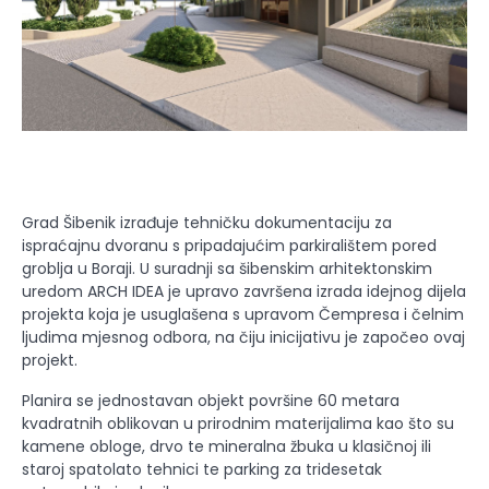
Grad Šibenik izrađuje tehničku dokumentaciju za
ispraćajnu dvoranu s pripadajućim parkiralištem pored
groblja u Boraji. U suradnji sa šibenskim arhitektonskim
uredom ARCH IDEA je upravo završena izrada idejnog dijela
projekta koja je usuglašena s upravom Čempresa i čelnim
ljudima mjesnog odbora, na čiju inicijativu je započeo ovaj
projekt.
Planira se jednostavan objekt površine 60 metara
kvadratnih oblikovan u prirodnim materijalima kao što su
kamene obloge, drvo te mineralna žbuka u klasičnoj ili
staroj spatolato tehnici te parking za tridesetak