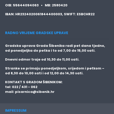
OIB:
55644094063 •
MB:
2580420
IBAN:
HR2324020061844400003,
SWIFT:
ESBCHR22
RADNO VRIJEME GRADSKE UPRAVE
Gradska uprava Grada Šibenika radi pet dana tjedno,
od ponedjeljka do petka i to
od 7,00 do 15,00 sati.
Dnevni odmor traje
od 10,30 do 11,00 sati.
Stranke se primaju
ponedjeljkom, srijedom i petkom
–
od 8,30 do 10,00 sati i od 12,00 do 14,30 sati.
KONTAKT S GRADOM ŠIBENIKOM:
tel: 022 / 431 - 062
mail:
pisarnica@sibenik.hr
IMPRESSUM