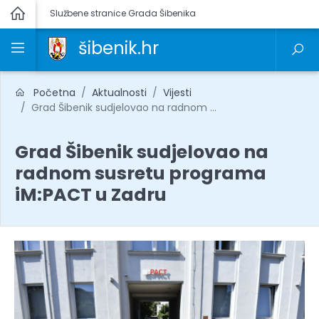
Službene stranice Grada Šibenika
šibenik.hr
Početna
Aktualnosti
Vijesti
Grad Šibenik sudjelovao na radnom ...
Grad Šibenik sudjelovao na
radnom susretu programa
iM:PACT u Zadru