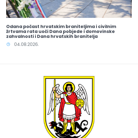
Odana počast hrvatskim braniteljima i civilnim
žrtvama rata uoči Dana pobjede i domovinske
zahvalnosti i Dana hrvatskih branitelja
04.08.2026.