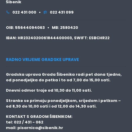
Šibenik
022 431 000 •
022 431 099
OIB:
55644094063 •
MB:
2580420
IBAN:
HR2324020061844400003,
SWIFT:
ESBCHR22
RADNO VRIJEME GRADSKE UPRAVE
Gradska uprava Grada Šibenika radi pet dana tjedno,
od ponedjeljka do petka i to
od 7,00 do 15,00 sati.
Dnevni odmor traje
od 10,30 do 11,00 sati.
Stranke se primaju
ponedjeljkom, srijedom i petkom
–
od 8,30 do 10,00 sati i od 12,00 do 14,30 sati.
KONTAKT S GRADOM ŠIBENIKOM:
tel: 022 / 431 - 062
mail:
pisarnica@sibenik.hr