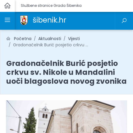
Službene stranice Grada Šibenika
šibenik.hr
Početna
Aktualnosti
Vijesti
Gradonačelnik Burić posjetio crkvu ...
Gradonačelnik Burić posjetio
crkvu sv. Nikole u Mandalini
uoči blagoslova novog zvonika