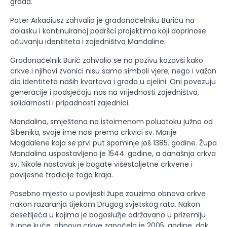
grada.
Pater Arkadiusz zahvalio je gradonačelniku Buriću na
dolasku i kontinuiranoj podršci projektima koji doprinose
očuvanju identiteta i zajedništva Mandaline.
Gradonačelnik Burić zahvalio se na pozivu kazavši kako
crkve i njihovi zvonici nisu samo simboli vjere, nego i važan
dio identiteta naših kvartova i grada u cjelini. Oni povezuju
generacije i podsjećaju nas na vrijednosti zajedništva,
solidarnosti i pripadnosti zajednici.
Mandalina, smještena na istoimenom poluotoku južno od
Šibenika, svoje ime nosi prema crkvici sv. Marije
Magdalene koja se prvi put spominje još 1385. godine. Župa
Mandalina uspostavljena je 1544. godine, a današnja crkva
sv. Nikole nastavak je bogate višestoljetne crkvene i
povijesne tradicije toga kraja.
Posebno mjesto u povijesti župe zauzima obnova crkve
nakon razaranja tijekom Drugog svjetskog rata. Nakon
desetljeća u kojima je bogoslužje održavano u prizemlju
župne kuće, obnova crkve započela je 2005. godine, dok