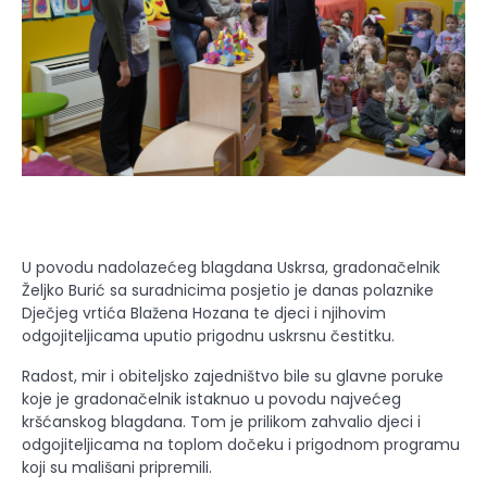
U povodu nadolazećeg blagdana Uskrsa, gradonačelnik
Željko Burić sa suradnicima posjetio je danas polaznike
Dječjeg vrtića Blažena Hozana te djeci i njihovim
odgojiteljicama uputio prigodnu uskrsnu čestitku.
Radost, mir i obiteljsko zajedništvo bile su glavne poruke
koje je gradonačelnik istaknuo u povodu najvećeg
kršćanskog blagdana. Tom je prilikom zahvalio djeci i
odgojiteljicama na toplom dočeku i prigodnom programu
koji su mališani pripremili.