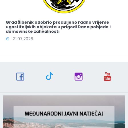
Grad Šibenik odobrio produljeno radno vrijeme
ugostiteljskih objekata u prigodi Dana pobjede i
domovinske zahvalnosti
31.07.2026.