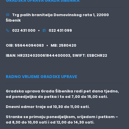
GRADSKA UPRAVA GRADA ŠIBENIKA
Trg palih branitelja Domovinskog rata 1, 22000
Šibenik
022 431 000 •
022 431 099
OIB:
55644094063 •
MB:
2580420
IBAN:
HR2324020061844400003,
SWIFT:
ESBCHR22
RADNO VRIJEME GRADSKE UPRAVE
Gradska uprava Grada Šibenika radi pet dana tjedno,
od ponedjeljka do petka i to
od 7,00 do 15,00 sati.
Dnevni odmor traje
od 10,30 do 11,00 sati.
Stranke se primaju
ponedjeljkom, srijedom i petkom
–
od 8,30 do 10,00 sati i od 12,00 do 14,30 sati.