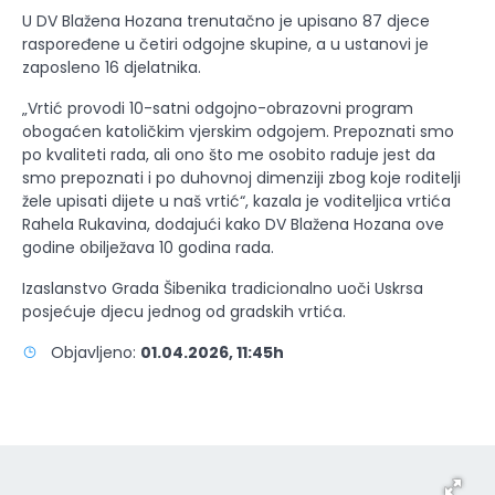
U DV Blažena Hozana trenutačno je upisano 87 djece
raspoređene u četiri odgojne skupine, a u ustanovi je
zaposleno 16 djelatnika.
„Vrtić provodi 10-satni odgojno-obrazovni program
obogaćen katoličkim vjerskim odgojem. Prepoznati smo
po kvaliteti rada, ali ono što me osobito raduje jest da
smo prepoznati i po duhovnoj dimenziji zbog koje roditelji
žele upisati dijete u naš vrtić“, kazala je voditeljica vrtića
Rahela Rukavina, dodajući kako DV Blažena Hozana ove
godine obilježava 10 godina rada.
Izaslanstvo Grada Šibenika tradicionalno uoči Uskrsa
posjećuje djecu jednog od gradskih vrtića.
Objavljeno:
01.04.2026, 11:45h