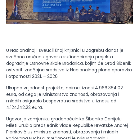
U Nacionalnoj i sveučilišnoj knjižnici u Zagrebu danas je
svečano uručen ugovor o sufinanciranju projekta
dogradnje Osnovne škole Brodarica, kojim će Grad Šibenik
ostvariti značajna sredstva iz Nacionalnog plana oporavka
i otpornosti 2021. – 2026.
Ukupna vrijednost projekta, naime, iznosi 4.966.384,02
eura, od čega je Ministarstvo znanosti, obrazovanja i
mladih osiguralo bespovratna sredstva u iznosu od
4.124.142,22 eura.
Ugovor je zamjeniku gradonačelnika Šibenika Danijelu
Mileti uručio predsjednik Vlade Republike Hrvatske Andrej
Plenković uz ministra znanosti, obrazovanja i mladih
Radovana Fuchsa. Svečanosti je prisustvovala i