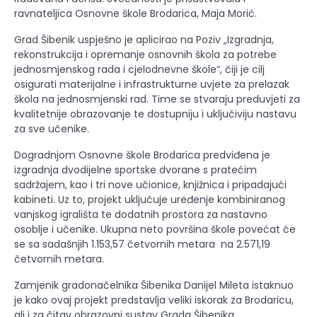
ravnateljica Osnovne škole Brodarica, Maja Morić.
Grad Šibenik uspješno je aplicirao na Poziv „Izgradnja,
rekonstrukcija i opremanje osnovnih škola za potrebe
jednosmjenskog rada i cjelodnevne škole“, čiji je cilj
osigurati materijalne i infrastrukturne uvjete za prelazak
škola na jednosmjenski rad. Time se stvaraju preduvjeti za
kvalitetnije obrazovanje te dostupniju i uključiviju nastavu
za sve učenike.
Dogradnjom Osnovne škole Brodarica predviđena je
izgradnja dvodijelne sportske dvorane s pratećim
sadržajem, kao i tri nove učionice, knjižnica i pripadajući
kabineti. Uz to, projekt uključuje uređenje kombiniranog
vanjskog igrališta te dodatnih prostora za nastavno
osoblje i učenike. Ukupna neto površina škole povećat će
se sa sadašnjih 1.153,57 četvornih metara na 2.571,19
četvornih metara.
Zamjenik gradonačelnika Šibenika Danijel Mileta istaknuo
je kako ovaj projekt predstavlja veliki iskorak za Brodaricu,
ali i za čitav obrazovni sustav Grada Šibenika.