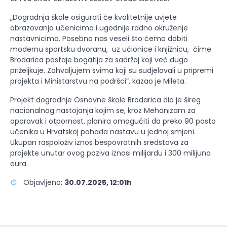
„Dogradnja škole osigurati će kvalitetnije uvjete
obrazovanja učenicima i ugodnije radno okruženje
nastavnicima. Posebno nas veseli što ćemo dobiti
modernu sportsku dvoranu, uz učionice i knjižnicu, čime
Brodarica postaje bogatija za sadržaj koji već dugo
priželjkuje. Zahvaljujem svima koji su sudjelovali u pripremi
projekta i Ministarstvu na podršci“, kazao je Mileta.
Projekt dogradnje Osnovne škole Brodarica dio je šireg
nacionalnog nastojanja kojim se, kroz Mehanizam za
oporavak i otpornost, planira omogućiti da preko 90 posto
učenika u Hrvatskoj pohađa nastavu u jednoj smjeni.
Ukupan raspoloživ iznos bespovratnih sredstava za
projekte unutar ovog poziva iznosi milijardu i 300 milijuna
eura.
Objavljeno:
30.07.2025, 12:01h