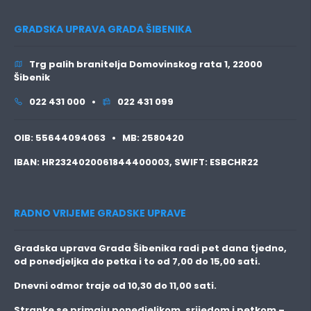
GRADSKA UPRAVA GRADA ŠIBENIKA
Trg palih branitelja Domovinskog rata 1, 22000
Šibenik
022 431 000 •
022 431 099
OIB:
55644094063 •
MB:
2580420
IBAN:
HR2324020061844400003,
SWIFT:
ESBCHR22
RADNO VRIJEME GRADSKE UPRAVE
Gradska uprava Grada Šibenika radi pet dana tjedno,
od ponedjeljka do petka i to
od 7,00 do 15,00 sati.
Dnevni odmor traje
od 10,30 do 11,00 sati.
Stranke se primaju
ponedjeljkom, srijedom i petkom
–