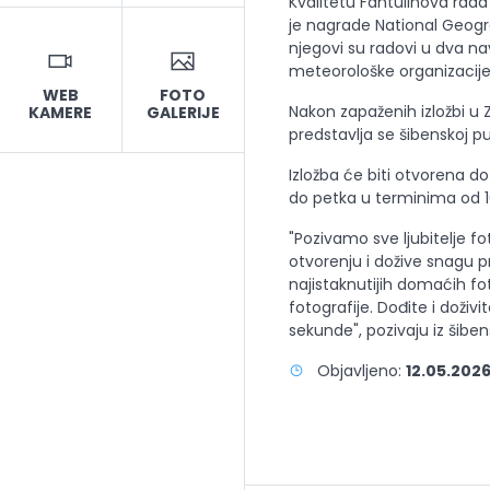
Kvalitetu Fantulinova rada 
je nagrade National Geogra
njegovi su radovi u dva na
meteorološke organizacij
WEB
FOTO
Nakon zapaženih izložbi u Z
KAMERE
GALERIJE
predstavlja se šibenskoj pub
Izložba će biti otvorena do
do petka u terminima od 10
"Pozivamo sve ljubitelje fo
otvorenju i dožive snagu p
najistaknutijih domaćih f
fotografije. Dođite i doživ
sekunde", pozivaju iz šibe
Objavljeno:
12.05.2026,