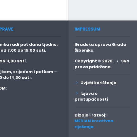
PRAVE
IMPRESSUM
ika radi pet dana tjedno,
Gradska uprava Grada
o
od 7,00 do 15,00 sati.
Šibenika
do 11,00 sati.
Copyright © 2026. • Sva
prava pridržana
jkom, srijedom i petkom
–
0 do 14,30 sati.
Uvjeti korištenja
OM:
Izjava o
pristupačnosti
Dizajn i razvoj:
MEDIAN kreativna
riješenja