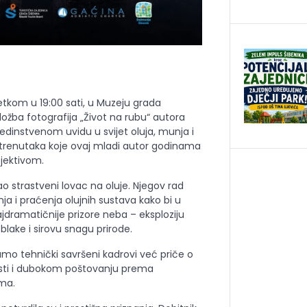
četkom u 19:00 sati, u Muzeju grada
ložba fotografija „Život na rubu“ autora
 jedinstvenom uvidu u svijet oluja, munja i
h trenutaka koje ovaj mladi autor godinama
bjektivom.
ao strastveni lovac na oluje. Njegov rad
ja i praćenja olujnih sustava kako bi u
jdramatičnije prizore neba – eksploziju
oblake i sirovu snagu prirode.
amo tehnički savršeni kadrovi već priče o
nosti i dubokom poštovanju prema
ma.