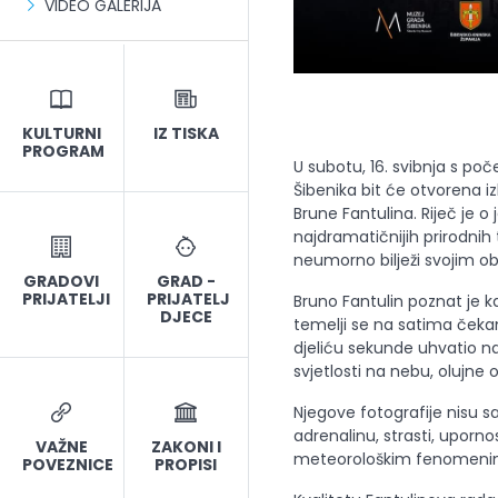
VIDEO GALERIJA
KULTURNI
IZ TISKA
PROGRAM
U subotu, 16. svibnja s po
Šibenika bit će otvorena iz
Brune Fantulina. Riječ je o
najdramatičnijih prirodni
neumorno bilježi svojim o
GRADOVI
GRAD -
PRIJATELJI
PRIJATELJ
Bruno Fantulin poznat je k
DJECE
temelji se na satima čekan
djeliću sekunde uhvatio na
svjetlosti na nebu, olujne 
Njegove fotografije nisu s
adrenalinu, strasti, upor
VAŽNE
ZAKONI I
meteorološkim fenomeni
POVEZNICE
PROPISI