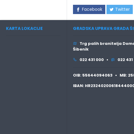
Facebook
Twitter
KARTA LOKACIJE
GRADSKA UPRAVA GRADA ŠI
Trg palih branitelja Domo
Šibenik
022 431 000 •
022 431
OIB:
55644094063 •
MB:
25
IBAN:
HR2324020061844400