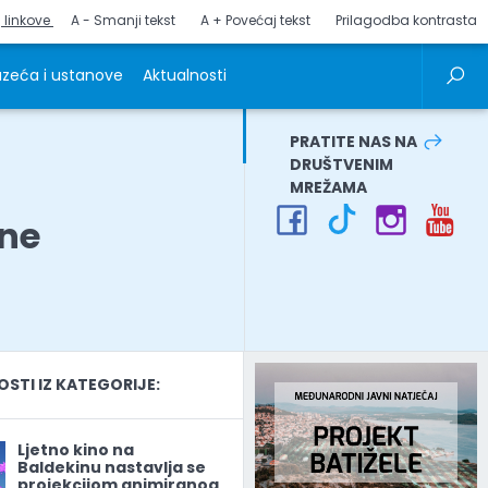
j linkove
A - Smanji tekst
A + Povećaj tekst
Prilagodba kontrasta
zeća i ustanove
Aktualnosti
PRATITE NAS NA
DRUŠTVENIM
MREŽAMA
une
a
TI IZ KATEGORIJE:
Ljetno kino na
Baldekinu nastavlja se
projekcijom animiranog