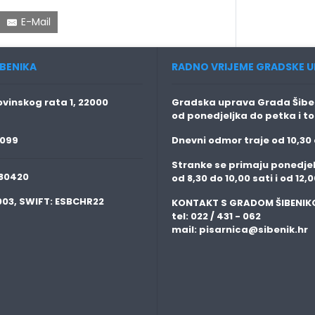
E-Mail
BENIKA
RADNO VRIJEME GRADSKE U
vinskog rata 1, 22000
Gradska uprava Grada Šiben
od ponedjeljka do petka i t
 099
Dnevni odmor traje
od 10,30 
Stranke se primaju
ponedjel
80420
od 8,30 do 10,00 sati i od 12,0
003,
SWIFT:
ESBCHR22
KONTAKT S GRADOM ŠIBENIK
tel: 022 / 431 - 062
mail:
pisarnica@sibenik.hr