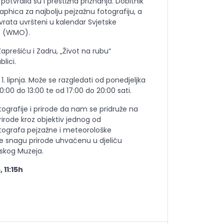
potvrdila su i prestižna priznanja. Dobitnik
phica za najbolju pejzažnu fotografiju, a
vrata uvršteni u kalendar Svjetske
e (WMO).
aprešiću i Zadru, „Život na rubu“
lici.
 1. lipnja. Može se razgledati od ponedjeljka
:00 do 13:00 te od 17:00 do 20:00 sati.
tografije i prirode da nam se pridruže na
rirode kroz objektiv jednog od
otografa pejzažne i meteorološke
ite snagu prirode uhvaćenu u djeliću
nskog Muzeja.
 11:15h