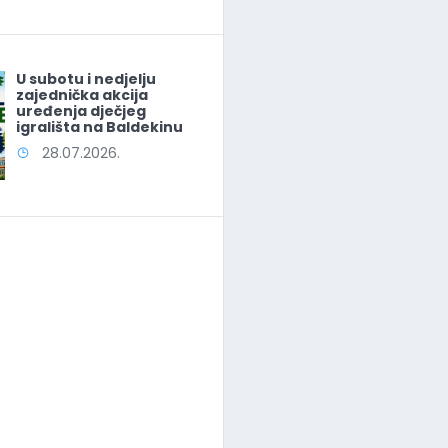
U subotu i nedjelju
zajednička akcija
uređenja dječjeg
igrališta na Baldekinu
28.07.2026.