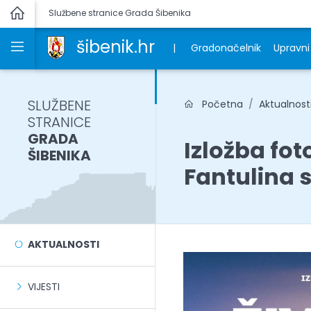
Službene stranice Grada Šibenika
šibenik.hr
|
Gradonačelnik
Upravni 
SLUŽBENE
Početna
Aktualnost
STRANICE
GRADA
Izložba fot
ŠIBENIKA
Fantulina 
AKTUALNOSTI
VIJESTI