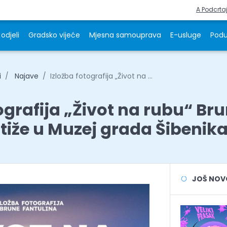
A Podcrta
odjeli
Gradsko vijeće
Mjesna samouprava
E-usluge
Podu
i
Najave
Izložba fotografija „Život na ...
ografija „Život na rubu“ Br
stiže u Muzej grada Šibenik
JOŠ NOVOS