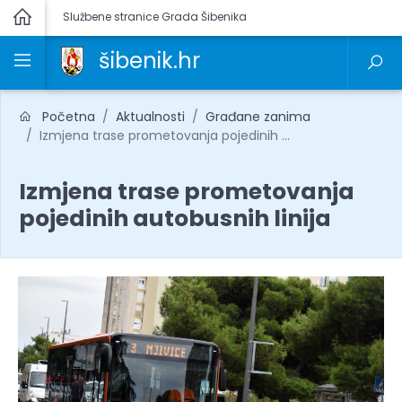
Službene stranice Grada Šibenika
šibenik.hr
Početna
Aktualnosti
Građane zanima
Izmjena trase prometovanja pojedinih ...
Izmjena trase prometovanja
pojedinih autobusnih linija