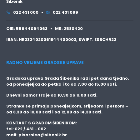
Šibenik
022 431 000 •
022 431 099
OIB:
55644094063 •
MB:
2580420
IBAN:
HR2324020061844400003,
SWIFT:
ESBCHR22
RADNO VRIJEME GRADSKE UPRAVE
Gradska uprava Grada Šibenika radi pet dana tjedno,
od ponedjeljka do petka i to
od 7,00 do 15,00 sati.
Dnevni odmor traje
od 10,30 do 11,00 sati.
Stranke se primaju
ponedjeljkom, srijedom i petkom
–
od 8,30 do 10,00 sati i od 12,00 do 14,30 sati.
KONTAKT S GRADOM ŠIBENIKOM:
tel: 022 / 431 - 062
mail:
pisarnica@sibenik.hr