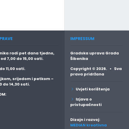
PRAVE
IMPRESSUM
ika radi pet dana tjedno,
Gradska uprava Grada
o
od 7,00 do 15,00 sati.
Šibenika
do 11,00 sati.
Copyright © 2026. • Sva
prava pridržana
jkom, srijedom i petkom
–
0 do 14,30 sati.
Uvjeti korištenja
OM:
Izjava o
pristupačnosti
Dizajn i razvoj:
MEDIAN kreativna