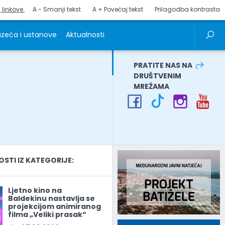
j linkove
A - Smanji tekst
A + Povećaj tekst
Prilagodba kontrasta
zeća i ustanove
Aktualnosti
PRATITE NAS NA
DRUŠTVENIM
MREŽAMA
TI IZ KATEGORIJE:
Ljetno kino na
Baldekinu nastavlja se
projekcijom animiranog
filma „Veliki prasak“