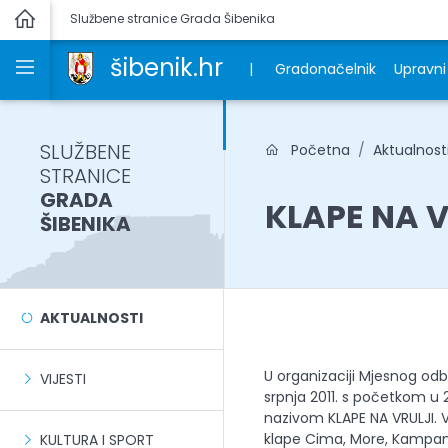
Službene stranice Grada Šibenika
šibenik.hr
|
Gradonačelnik
Upravni 
SLUŽBENE
Početna
Aktualnost
STRANICE
GRADA
KLAPE NA V
ŠIBENIKA
AKTUALNOSTI
U organizaciji Mjesnog od
VIJESTI
srpnja 2011. s početkom u 
nazivom KLAPE NA VRULJI. V
klape Cima, More, Kampanel
KULTURA I SPORT