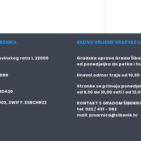
BENIKA
RADNO VRIJEME GRADSKE U
vinskog rata 1, 22000
Gradska uprava Grada Šiben
od ponedjeljka do petka i t
 099
Dnevni odmor traje
od 10,30 
Stranke se primaju
ponedjel
80420
od 8,30 do 10,00 sati i od 12,0
003,
SWIFT:
ESBCHR22
KONTAKT S GRADOM ŠIBENIK
tel: 022 / 431 - 062
mail:
pisarnica@sibenik.hr