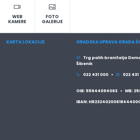
WEB
FOTO
KAMERE
GALERIJE
KARTA LOKACIJE
GRADSKA UPRAVA GRADA ŠI
Trg palih branitelja Domo
Šibenik
022 431 000 •
022 431
OIB:
55644094063 •
MB:
25
IBAN:
HR2324020061844400