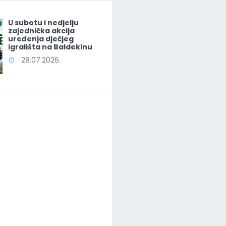
U subotu i nedjelju
zajednička akcija
uređenja dječjeg
igrališta na Baldekinu
28.07.2026.