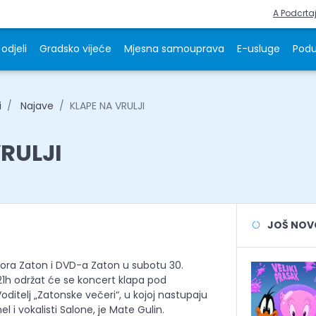
A Podcrta
odjeli
Gradsko vijeće
Mjesna samouprava
E-usluge
Podu
i
Najave
KLAPE NA VRULJI
RULJI
JOŠ NOVOS
bora Zaton i DVD-a Zaton u subotu 30.
21h održat će se koncert klapa pod
oditelj „Zatonske večeri“, u kojoj nastupaju
 i vokalisti Salone, je Mate Gulin.