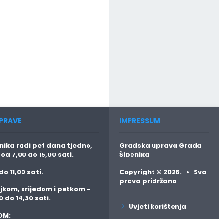
PRAVE
IMPRESSUM
ika radi pet dana tjedno,
Gradska uprava Grada
o
od 7,00 do 15,00 sati.
Šibenika
do 11,00 sati.
Copyright © 2026. • Sva
prava pridržana
jkom, srijedom i petkom
–
0 do 14,30 sati.
Uvjeti korištenja
OM: