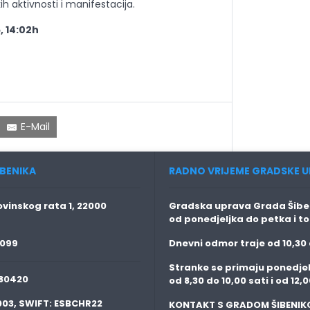
h aktivnosti i manifestacija.
, 14:02h
E-Mail
BENIKA
RADNO VRIJEME GRADSKE U
vinskog rata 1, 22000
Gradska uprava Grada Šiben
od ponedjeljka do petka i t
 099
Dnevni odmor traje
od 10,30 
Stranke se primaju
ponedjel
80420
od 8,30 do 10,00 sati i od 12,0
003,
SWIFT:
ESBCHR22
KONTAKT S GRADOM ŠIBENIK