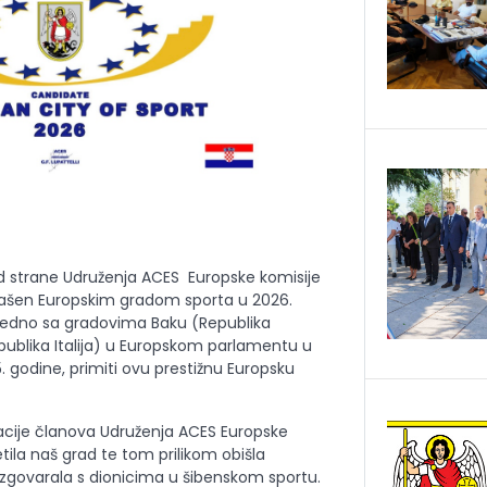
od strane Udruženja ACES Europske komisije
glašen Europskim gradom sporta u 2026.
zajedno sa gradovima Baku (Republika
publika Italija) u Europskom parlamentu u
. godine, primiti ovu prestižnu Europsku
acije članova Udruženja ACES Europske
jetila naš grad te tom prilikom obišla
razgovarala s dionicima u šibenskom sportu.