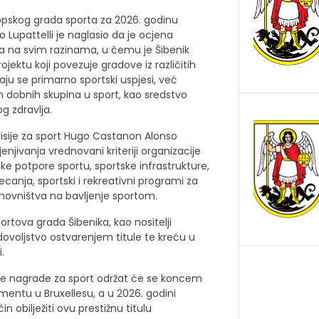
ropskog grada sporta za 2026. godinu
 Lupattelli je naglasio da je ocjena
a na svim razinama, u čemu je Šibenik
ojektu koji povezuje gradove iz različitih
raju se primarno sportski uspjesi, već
vih dobnih skupina u sport, kao sredstvo
g zdravlja.
misije za sport Hugo Castanon Alonso
enjivanja vrednovani kriteriji organizacije
ske potpore sportu, sportske infrastrukture,
jecanja, sportski i rekreativni programi za
novništva na bavljenje sportom.
ortova grada Šibenika, kao nositelji
adovoljstvo ostvarenjem titule te kreću u
.
e nagrade za sport održat će se koncem
entu u Bruxellesu, a u 2026. godini
n obilježiti ovu prestižnu titulu