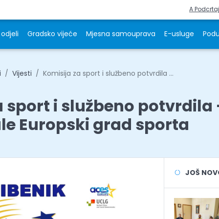
A Podcrta
odjeli
Gradsko vijeće
Mjesna samouprava
E-usluge
Podu
i
Vijesti
Komisija za sport i službeno potvrdila ...
 sport i službeno potvrdila 
tule Europski grad sporta
JOŠ NOVOS