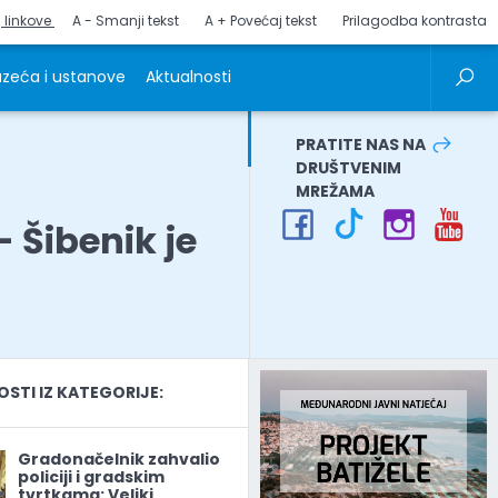
j linkove
A - Smanji tekst
A + Povećaj tekst
Prilagodba kontrasta
zeća i ustanove
Aktualnosti
PRATITE NAS NA
DRUŠTVENIM
MREŽAMA
- Šibenik je
TI IZ KATEGORIJE:
Gradonačelnik zahvalio
policiji i gradskim
tvrtkama: Veliki