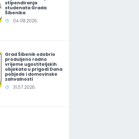
stipendiranja
studenata Grada
Šibenika
04.08.2026.
Grad Šibenik odobrio
produljeno radno
vrijeme ugostiteljskih
objekata u prigodi Dana
pobjede i domovinske
zahvalnosti
31.07.2026.