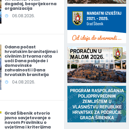
događaj, besprijekorna
organizacija
06.08.2026.
Odana počast
hrvatskim braniteljima i
civilnim žrtvama rata
uoči Dana pobjede i
domovinske
zahvalnosti i Dana
hrvatskih branitelja
04.08.2026.
Grad Šibenik otvorio
javno savjetovanje o
novom Pravilniku o
uvjetima i kriterijima