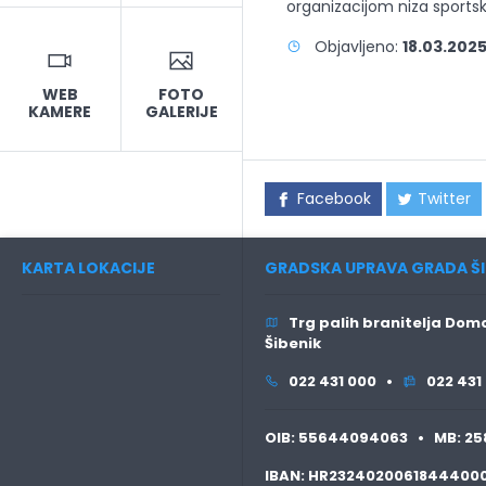
organizacijom niza sportski
Objavljeno:
18.03.2025
WEB
FOTO
KAMERE
GALERIJE
Facebook
Twitter
KARTA LOKACIJE
GRADSKA UPRAVA GRADA ŠI
Trg palih branitelja Domo
Šibenik
022 431 000 •
022 431
OIB:
55644094063 •
MB:
25
IBAN:
HR2324020061844400