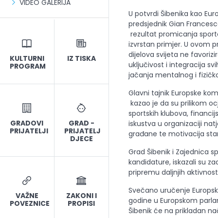
VIDEO GALERIJA
U potvrdi Šibenika kao Eu
predsjednik Gian Francesco
rezultat promicanja sport
izvrstan primjer. U ovom pr
dijelova svijeta ne favorizi
KULTURNI
IZ TISKA
uključivost i integracija s
PROGRAM
jačanja mentalnog i fizičko
Glavni tajnik Europske ko
kazao je da su prilikom ocj
sportskih klubova, financij
GRADOVI
GRAD -
iskustva u organizaciji nat
PRIJATELJI
PRIJATELJ
građane te motivacija sta
DJECE
Grad Šibenik i Zajednica sp
kandidature, iskazali su z
pripremu daljnjih aktivnosti
Svečano uručenje Europsk
VAŽNE
ZAKONI I
godine u Europskom parlam
POVEZNICE
PROPISI
Šibenik će na prikladan nači