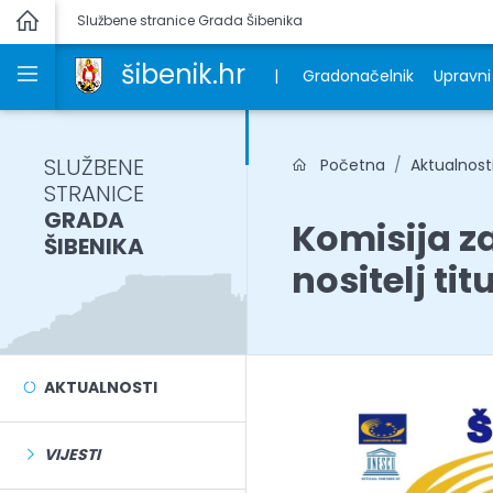
Službene stranice Grada Šibenika
šibenik.hr
|
Gradonačelnik
Upravni 
SLUŽBENE
Početna
Aktualnost
STRANICE
GRADA
Komisija za
ŠIBENIKA
nositelj ti
AKTUALNOSTI
VIJESTI