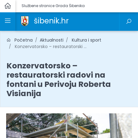
Službene stranice Grada Šibenika
šibenik.hr
Početna
Aktualnosti
Kultura i sport
Konzervatorsko – restauratorski ...
Konzervatorsko –
restauratorski radovi na
fontani u Perivoju Roberta
Visianija