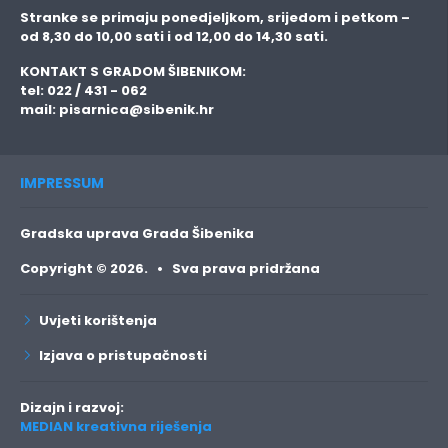
Stranke se primaju
ponedjeljkom, srijedom i petkom
–
od 8,30 do 10,00 sati i od 12,00 do 14,30 sati.
KONTAKT S GRADOM ŠIBENIKOM:
tel: 022 / 431 - 062
mail:
pisarnica@sibenik.hr
IMPRESSUM
Gradska uprava Grada Šibenika
Copyright © 2026. • Sva prava pridržana
Uvjeti korištenja
Izjava o pristupačnosti
Dizajn i razvoj:
MEDIAN kreativna riješenja