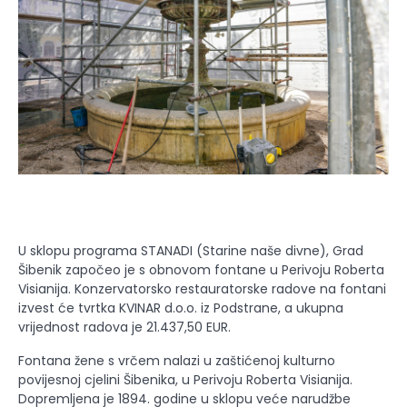
U sklopu programa STANADI (Starine naše divne), Grad
Šibenik započeo je s obnovom fontane u Perivoju Roberta
Visianija. Konzervatorsko restauratorske radove na fontani
izvest će tvrtka KVINAR d.o.o. iz Podstrane, a ukupna
vrijednost radova je 21.437,50 EUR.
Fontana žene s vrčem nalazi u zaštićenoj kulturno
povijesnoj cjelini Šibenika, u Perivoju Roberta Visianija.
Dopremljena je 1894. godine u sklopu veće narudžbe