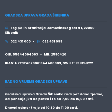
GRADSKA UPRAVA GRADA ŠIBENIKA
Trg palih branitelja Domovinskog rata 1, 22000
Šibenik
022 431 000 •
022 431 099
OIB:
55644094063 •
MB:
2580420
IBAN:
HR2324020061844400003,
SWIFT:
ESBCHR22
RADNO VRIJEME GRADSKE UPRAVE
Gradska uprava Grada Šibenika radi pet dana tjedno,
od ponedjeljka do petka i to
od 7,00 do 15,00 sati.
Dnevni odmor traje
od 10,30 do 11,00 sati.