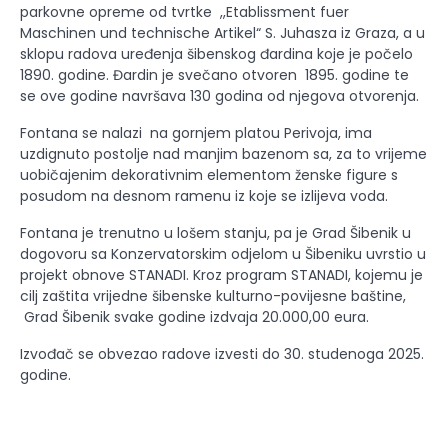
parkovne opreme od tvrtke ,,Etablissment fuer
Maschinen und technische Artikel“ S. Juhasza iz Graza, a u
sklopu radova uređenja šibenskog đardina koje je počelo
1890. godine. Đardin je svečano otvoren 1895. godine te
se ove godine navršava 130 godina od njegova otvorenja.
Fontana se nalazi na gornjem platou Perivoja, ima
uzdignuto postolje nad manjim bazenom sa, za to vrijeme
uobičajenim dekorativnim elementom ženske figure s
posudom na desnom ramenu iz koje se izlijeva voda.
Fontana je trenutno u lošem stanju, pa je Grad Šibenik u
dogovoru sa Konzervatorskim odjelom u Šibeniku uvrstio u
projekt obnove STANADI. Kroz program STANADI, kojemu je
cilj zaštita vrijedne šibenske kulturno-povijesne baštine,
Grad Šibenik svake godine izdvaja 20.000,00 eura.
Izvođač se obvezao radove izvesti do 30. studenoga 2025.
godine.