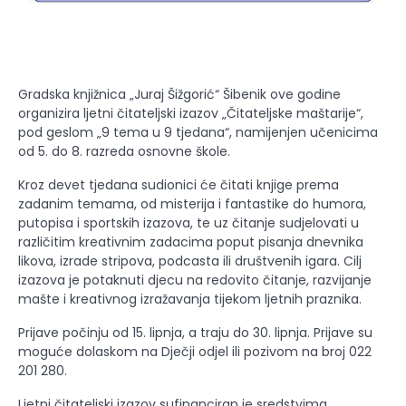
Gradska knjižnica „Juraj Šižgorić“ Šibenik ove godine
organizira ljetni čitateljski izazov „Čitateljske maštarije“,
pod geslom „9 tema u 9 tjedana“, namijenjen učenicima
od 5. do 8. razreda osnovne škole.
Kroz devet tjedana sudionici će čitati knjige prema
zadanim temama, od misterija i fantastike do humora,
putopisa i sportskih izazova, te uz čitanje sudjelovati u
različitim kreativnim zadacima poput pisanja dnevnika
likova, izrade stripova, podcasta ili društvenih igara. Cilj
izazova je potaknuti djecu na redovito čitanje, razvijanje
mašte i kreativnog izražavanja tijekom ljetnih praznika.
Prijave počinju od 15. lipnja, a traju do 30. lipnja. Prijave su
moguće dolaskom na Dječji odjel ili pozivom na broj 022
201 280.
Ljetni čitateljski izazov sufinanciran je sredstvima