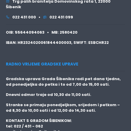
Trg palih branitelja Domovinskog rata 1, 22000
Šibenik
022 431 000 •
022 431 099
OIB:
55644094063 •
MB:
2580420
IBAN:
HR2324020061844400003,
SWIFT:
ESBCHR22
RADNO VRIJEME GRADSKE UPRAVE
Gradska uprava Grada Šibenika radi pet dana tjedno,
od ponedjeljka do petka i to
od 7,00 do 15,00 sati.
Dnevni odmor traje
od 10,30 do 11,00 sati.
Stranke se primaju
ponedjeljkom, srijedom i petkom
–
od 8,30 do 10,00 sati i od 12,00 do 14,30 sati.
KONTAKT S GRADOM ŠIBENIKOM:
tel: 022 / 431 - 062