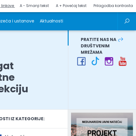
j linkove
A - Smanji tekst
A + Povećaj tekst
Prilagodba kontrasta
zeća i ustanove
Aktualnosti
PRATITE NAS NA
DRUŠTVENIM
MREŽAMA
gat
tne
ekciju
TI IZ KATEGORIJE: