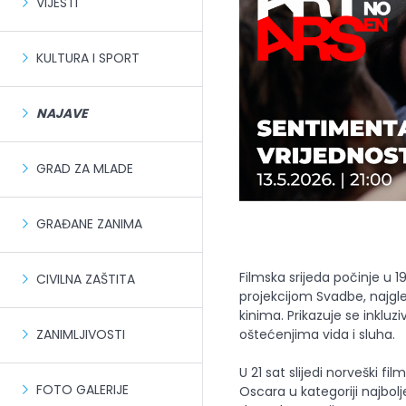
VIJESTI
KULTURA I SPORT
NAJAVE
GRAD ZA MLADE
GRAĐANE ZANIMA
Filmska srijeda počinje u 
CIVILNA ZAŠTITA
projekcijom Svadbe, najgl
kinima. Prikazuje se inklu
oštećenjima vida i sluha.
ZANIMLJIVOSTI
U 21 sat slijedi norveški fi
FOTO GALERIJE
Oscara u kategoriji najbolj