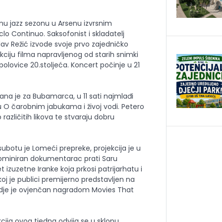
nu jazz sezonu u Arsenu izvrsnim
o Continuo. Saksofonist i skladatelj
slav Režić izvode svoje prvo zajedničko
ekciju filma napravljenog od starih snimki
 polovice 20.stoljeća. Koncert počinje u 21
ana je za Bubamarca, u 11 sati najmlađi
O čarobnim jabukama i živoj vodi. Petero
različitih likova te stvaraju dobru
subotu je Lomeći prepreke, projekcija je u
 nominiran dokumentarac prati Saru
 izuzetne Iranke koja prkosi patrijarhatu i
j je publici premijerno predstavljen na
je je ovjenčan nagradom Movies That
cija ovog tjedna odvija se u sklopu