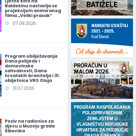
Ljetno kino na
Baldekinu nastavlja se
projekcijom animiranog
filma „Veliki prasak“
07.08.2026.
Program obilježavanja
Dana pobjede i
domovinske
zahvalnosti, Dana
hrvatskih branitelja i 31.
obljetnice VRO Oluja
31.07.2026.
Poziv na radionice za
djecu u Muzeju grada
Šibenika