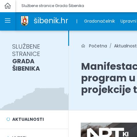
Službene stranice Grada Šibenika
šibenik.hr
|
Gradonačelnik
Upravni 
SLUŽBENE
Početna
Aktualnost
STRANICE
GRADA
Manifestac
ŠIBENIKA
program u 
projekcije 
AKTUALNOSTI