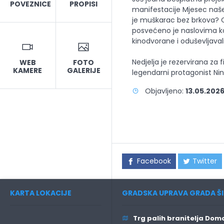
POVEZNICE
PROPISI
manifestacije Mjesec naše
je muškarac bez brkova? O
posvećeno je naslovima koji
kinodvorane i oduševljavali
Nedjelja je rezervirana za 
WEB
FOTO
KAMERE
GALERIJE
legendarni protagonist Nin
Objavljeno:
13.05.2026
Facebook
Twitter
KARTA LOKACIJE
GRADSKA UPRAVA GRADA ŠI
Trg palih branitelja Domo