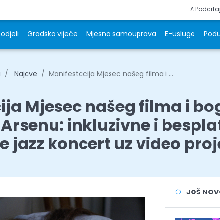
A Podcrta
odjeli
Gradsko vijeće
Mjesna samouprava
E-usluge
Podu
i
Najave
Manifestacija Mjesec našeg filma i ...
ija Mjesec našeg filma i bo
Arsenu: inkluzivne i bespla
te jazz koncert uz video proj
JOŠ NOVOS