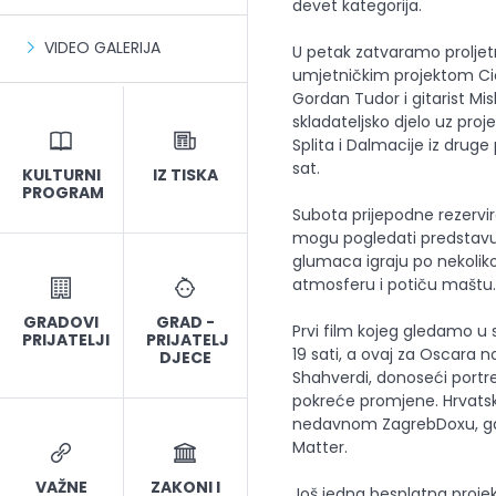
devet kategorija.
VIDEO GALERIJA
U petak zatvaramo proljet
umjetničkim projektom Cicl
Gordan Tudor i gitarist Mi
skladateljsko djelo uz proj
Splita i Dalmacije iz druge
sat.
KULTURNI
IZ TISKA
PROGRAM
Subota prijepodne rezervir
mogu pogledati predstavu 
glumaca igraju po nekoliko 
atmosferu i potiču maštu.
GRADOVI
GRAD -
Prvi film kojeg gledamo u 
PRIJATELJI
PRIJATELJ
19 sati, a ovaj za Oscara
DJECE
Shahverdi, donoseći portret
pokreće promjene. Hrvatsko
nedavnom ZagrebDoxu, gd
Matter.
VAŽNE
ZAKONI I
Još jedna besplatna projek