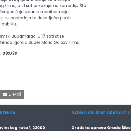
g filma, u 21 sat prikazujemo komediju Što
vogodišnje izdanje manifestacije
 su posljednja tri desetljeća punilli
 publiku.
filmski Bubamarac, u 17 sati stiže
tendo igara u Super Mario Galaxy Filmu.
, 09:03h
E-Mail
BENIKA
RADNO VRIJEME GRADSKE U
vinskog rata 1, 22000
Gradska uprava Grada Šiben