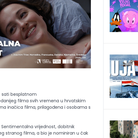
19 sati besplatnom
edanijeg filma svih vremena u hrvatskim
zivna inačica filma, prilagođena i osobama s
lm Sentimentalna vrijednost, dobitnik
eg stranog filma, a bio je nominiran u čak