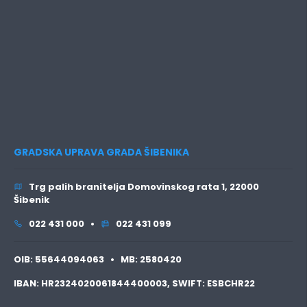
GRADSKA UPRAVA GRADA ŠIBENIKA
Trg palih branitelja Domovinskog rata 1, 22000
Šibenik
022 431 000 •
022 431 099
OIB:
55644094063 •
MB:
2580420
IBAN:
HR2324020061844400003,
SWIFT:
ESBCHR22