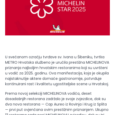
U svečanom ozračju tvrđave sv. Ivana u Šibeniku, tvrtka
METRO Hrvatska službeno je uručila prestižna MICHELINOVA
priznanja najboljim hrvatskim restoranima koji su uvršteni
u vodič za 2025. godinu. Ova manifestacija, koja je okupila
najistaknutije aktere domaće gastronomije, potvrđuje
kontinuirani rast i kvalitetu ugostiteljske scene u Hrvatskoj.
Prema novoj selekciji MICHELINOVA vodiča, deset
dosadašnjih restorana zadržalo je svoje zvjezdice, dok su
dva nova restorana — Cap Aureo iz Rovinja i Krug iz Splita
— prvi put ovjenčana ovim prestižnim priznanjem. Ukupno