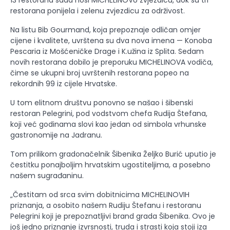
13 restorana sada nosi MICHELINOVU zvjezdicu, dok su tri
restorana ponijela i zelenu zvjezdicu za održivost.
Na listu Bib Gourmand, koja prepoznaje odličan omjer
cijene i kvalitete, uvrštena su dva nova imena — Konoba
Pescaria iz Mošćeničke Drage i K.užina iz Splita. Sedam
novih restorana dobilo je preporuku MICHELINOVA vodiča,
čime se ukupni broj uvrštenih restorana popeo na
rekordnih 99 iz cijele Hrvatske.
U tom elitnom društvu ponovno se našao i šibenski
restoran Pelegrini, pod vodstvom chefa Rudija Štefana,
koji već godinama slovi kao jedan od simbola vrhunske
gastronomije na Jadranu.
Tom prilikom gradonačelnik Šibenika Željko Burić uputio je
čestitku ponajboljim hrvatskim ugostiteljima, a posebno
našem sugrađaninu.
„Čestitam od srca svim dobitnicima MICHELINOVIH
priznanja, a osobito našem Rudiju Štefanu i restoranu
Pelegrini koji je prepoznatljivi brand grada Šibenika. Ovo je
još jedno priznanje izvrsnosti, truda i strasti koja stoji iza