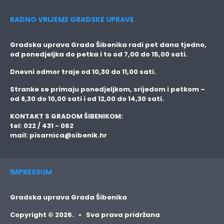
RADNO VRIJEME GRADSKE UPRAVE
Gradska uprava Grada Šibenika radi pet dana tjedno,
od ponedjeljka do petka i to
od 7,00 do 15,00 sati.
Dnevni odmor traje
od 10,30 do 11,00 sati.
Stranke se primaju
ponedjeljkom, srijedom i petkom
–
od 8,30 do 10,00 sati i od 12,00 do 14,30 sati.
KONTAKT S GRADOM ŠIBENIKOM:
tel: 022 / 431 - 062
mail:
pisarnica@sibenik.hr
IMPRESSUM
Gradska uprava Grada Šibenika
Copyright © 2026. • Sva prava pridržana