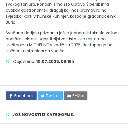
svakog tanjura. Ponosni smo što upravo Šibenik ima
ovakav gastronomski dragulj koji nas promovira na
svjetskoj karti vrhunske kuhinje“, kazao je gradonačelnik
Burić.
Svečana dodjela priznanja još je jednom istaknula važnost
podrške sektoru ugostiteljstva. Lista svih restorana
uvrštenih u MICHELINOV vodič za 2025. dostupna je na
službenim stranicama vodiča.
Objavljeno:
10.07.2025, 08:18h
Facebook
Twitter
E-Mail
JOŠ NOVOSTI IZ KATEGORIJE: