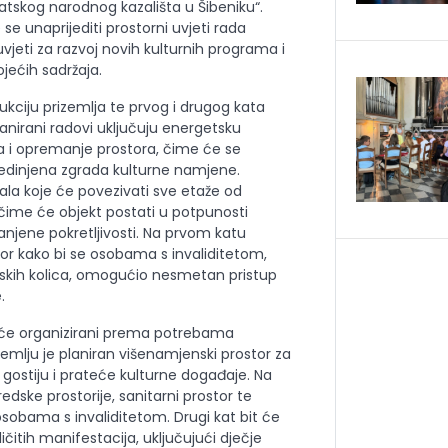
vatskog narodnog kazališta u Šibeniku“.
 se unaprijediti prostorni uvjeti rada
uvjeti za razvoj novih kulturnih programa i
ojećih sadržaja.
kciju prizemlja te prvog i drugog kata
lanirani radovi uključuju energetsku
 i opremanje prostora, čime će se
jedinjena zgrada kulturne namjene.
ala koje će povezivati sve etaže od
 čime će objekt postati u potpunosti
jene pokretljivosti. Na prvom katu
tvor kako bi se osobama s invaliditetom,
idskih kolica, omogućio nesmetan pristup
.
it će organizirani prema potrebama
izemlju je planiran višenamjenski prostor za
gostiju i prateće kulturne događaje. Na
dske prostorije, sanitarni prostor te
osobama s invaliditetom. Drugi kat bit će
čitih manifestacija, uključujući dječje