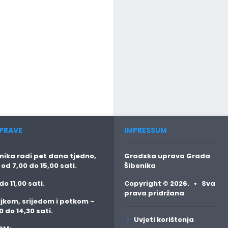
PRAVE
IMPRESSUM
ika radi pet dana tjedno,
Gradska uprava Grada
o
od 7,00 do 15,00 sati.
Šibenika
do 11,00 sati.
Copyright © 2026. • Sva
prava pridržana
jkom, srijedom i petkom
–
0 do 14,30 sati.
Uvjeti korištenja