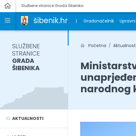
Službene stranice Grada Šibenika
šibenik.hr
|
Gradonačelnik
Upravni 
SLUŽBENE
Početna
Aktualnost
STRANICE
GRADA
Ministarstv
ŠIBENIKA
unaprjeđen
narodnog k
AKTUALNOSTI