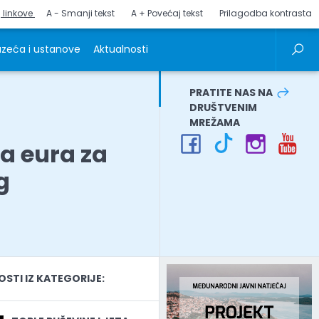
j linkove
A - Smanji tekst
A + Povećaj tekst
Prilagodba kontrasta
zeća i ustanove
Aktualnosti
PRATITE NAS NA
DRUŠTVENIM
MREŽAMA
ća eura za
g
TI IZ KATEGORIJE: