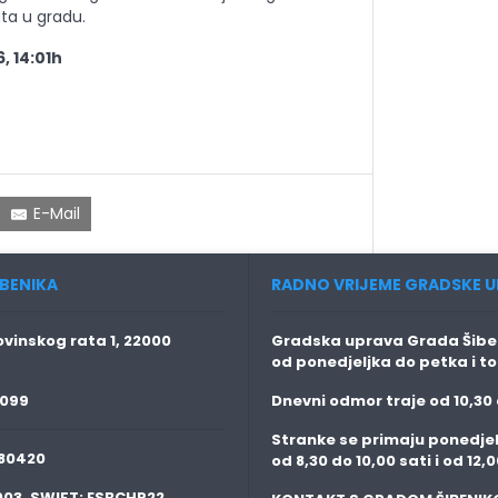
ata u gradu.
, 14:01h
E-Mail
BENIKA
RADNO VRIJEME GRADSKE U
vinskog rata 1, 22000
Gradska uprava Grada Šiben
od ponedjeljka do petka i t
 099
Dnevni odmor traje
od 10,30 
Stranke se primaju
ponedjel
80420
od 8,30 do 10,00 sati i od 12,0
003,
SWIFT:
ESBCHR22