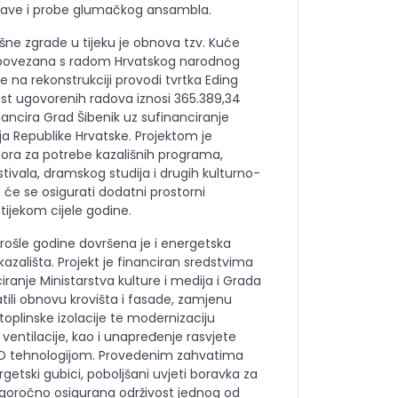
stave i probe glumačkog ansambla.
išne zgrade u tijeku je obnova tzv. Kuće
o povezana s radom Hrvatskog narodnog
e na rekonstrukciji provodi tvrtka Eding
dnost ugovorenih radova iznosi 365.389,34
nancira Grad Šibenik uz sufinanciranje
ija Republike Hrvatske. Projektom je
ora za potrebe kazališnih programa,
ivala, dramskog studija i drugih kulturno-
 će se osigurati dodatni prostorni
 tijekom cijele godine.
ošle godine dovršena je i energetska
zališta. Projekt je financiran sredstvima
iranje Ministarstva kulture i medija i Grada
tili obnovu krovišta i fasade, zamjenu
 toplinske izolacije te modernizaciju
i ventilacije, kao i unapređenje rasvjete
ED tehnologijom. Provedenim zahvatima
etski gubici, poboljšani uvjeti boravka za
dugoročno osigurana održivost jednog od