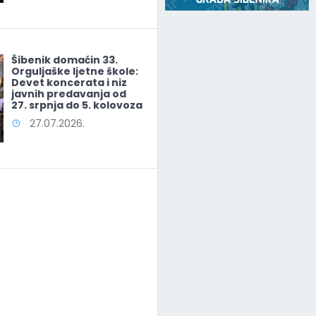
Šibenik domaćin 33.
Orguljaške ljetne škole:
Devet koncerata i niz
javnih predavanja od
27. srpnja do 5. kolovoza
27.07.2026.