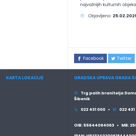
najvažnijih kulturnih objek
Objavljeno:
25.02.2026
Facebook
Twitter
KARTA LOKACIJE
GRADSKA UPRAVA GRADA ŠI
Trg palih branitelja Domo
Šibenik
022 431 000 •
022 431
OIB:
55644094063 •
MB:
25
IBAN:
HR2324020061844400