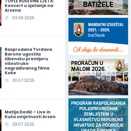
TOPLE RUŠEVINE LJETA:
Koncert u sjećanje na
Arsena
03.08.2026.
Rasprodana Tvrđava
Barone ugostila
šibensku premijeru
višestruko
nagrađivanog filma
Koke
30.07.2026.
Matija Dedić – Live in
Kuća umjetnosti Arsen
29.07.2026.