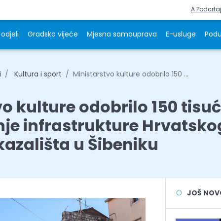
A Podcrta
odjeli
Gradsko vijeće
Mjesna samouprava
E-usluge
Podu
i
Kultura i sport
Ministarstvo kulture odobrilo 150 ...
o kulture odobrilo 150 tisu
je infrastrukture Hrvatsko
azališta u Šibeniku
JOŠ NOVOS