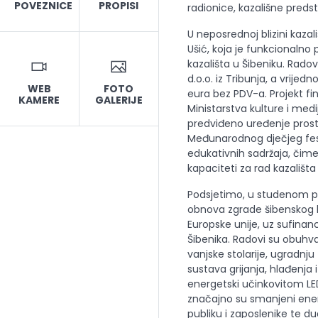
POVEZNICE
PROPISI
radionice, kazališne pred
U neposrednoj blizini kazal
Ušić, koja je funkcionaln
kazališta u Šibeniku. Radov
d.o.o. iz Tribunja, a vrije
WEB
FOTO
eura bez PDV-a. Projekt fi
KAMERE
GALERIJE
Ministarstva kulture i med
predviđeno uređenje prost
Međunarodnog dječjeg fest
edukativnih sadržaja, čime
kapaciteti za rad kazališta
Podsjetimo, u studenom pr
obnova zgrade šibenskog ka
Europske unije, uz sufinanc
Šibenika. Radovi su obuhva
vanjske stolarije, ugradnju
sustava grijanja, hlađenja 
energetski učinkovitom L
značajno su smanjeni energ
publiku i zaposlenike te 