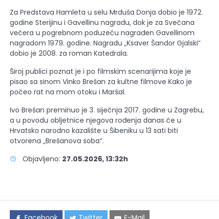
Za Predstava Hamleta u selu Mrduša Donja dobio je 1972.
godine Sterijinu i Gavellinu nagradu, dok je za Svečana
večera u pogrebnom poduzeću nagrađen Gavellinom
nagradom 1979. godine. Nagradu „Ksaver Šandor Gjalski“
dobio je 2008. za roman Katedrala.
Široj publici poznat je i po filmskim scenarijima koje je
pisao sa sinom Vinko Brešan za kultne filmove Kako je
počeo rat na mom otoku i Maršal.
Ivo Brešan preminuo je 3. siječnja 2017. godine u Zagrebu,
a u povodu obljetnice njegova rođenja danas će u
Hrvatsko narodno kazalište u Šibeniku u 13 sati biti
otvorena „Brešanova soba“.
Objavljeno:
27.05.2026, 13:32h
Facebook
Twitter
E-Mail