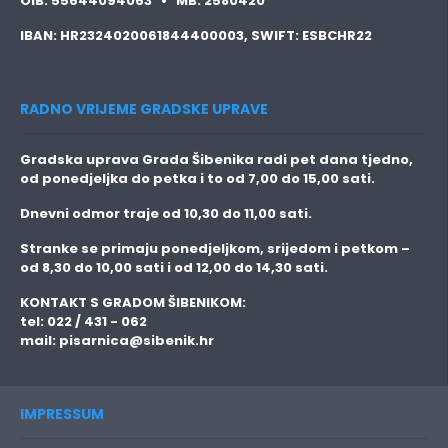
OIB:
55644094063 •
MB:
2580420
IBAN:
HR2324020061844400003,
SWIFT:
ESBCHR22
RADNO VRIJEME GRADSKE UPRAVE
Gradska uprava Grada Šibenika radi pet dana tjedno,
od ponedjeljka do petka i to
od 7,00 do 15,00 sati.
Dnevni odmor traje
od 10,30 do 11,00 sati.
Stranke se primaju
ponedjeljkom, srijedom i petkom
–
od 8,30 do 10,00 sati i od 12,00 do 14,30 sati.
KONTAKT S GRADOM ŠIBENIKOM:
tel: 022 / 431 - 062
mail:
pisarnica@sibenik.hr
IMPRESSUM