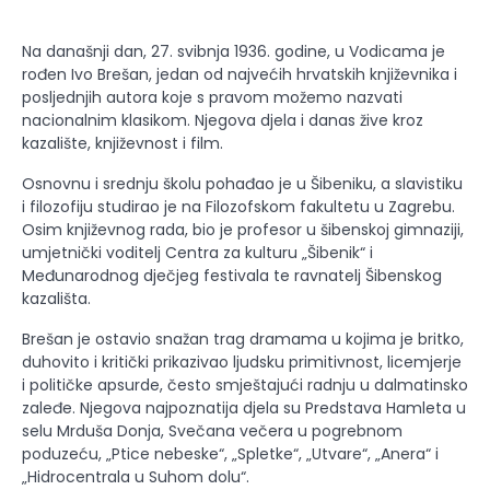
Na današnji dan, 27. svibnja 1936. godine, u Vodicama je
rođen Ivo Brešan, jedan od najvećih hrvatskih književnika i
posljednjih autora koje s pravom možemo nazvati
nacionalnim klasikom. Njegova djela i danas žive kroz
kazalište, književnost i film.
Osnovnu i srednju školu pohađao je u Šibeniku, a slavistiku
i filozofiju studirao je na Filozofskom fakultetu u Zagrebu.
Osim književnog rada, bio je profesor u šibenskoj gimnaziji,
umjetnički voditelj Centra za kulturu „Šibenik“ i
Međunarodnog dječjeg festivala te ravnatelj Šibenskog
kazališta.
Brešan je ostavio snažan trag dramama u kojima je britko,
duhovito i kritički prikazivao ljudsku primitivnost, licemjerje
i političke apsurde, često smještajući radnju u dalmatinsko
zaleđe. Njegova najpoznatija djela su Predstava Hamleta u
selu Mrduša Donja, Svečana večera u pogrebnom
poduzeću, „Ptice nebeske“, „Spletke“, „Utvare“, „Anera“ i
„Hidrocentrala u Suhom dolu“.