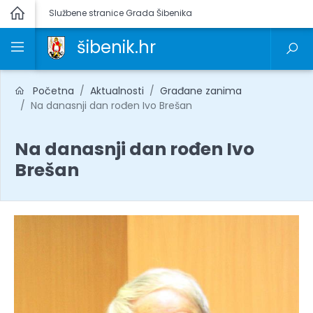
Službene stranice Grada Šibenika
šibenik.hr
Početna
Aktualnosti
Građane zanima
Na danasnji dan rođen Ivo Brešan
Na danasnji dan rođen Ivo
Brešan