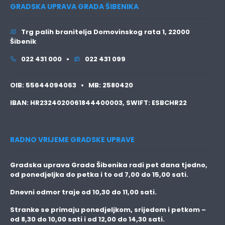
GRADSKA UPRAVA GRADA ŠIBENIKA
Trg palih branitelja Domovinskog rata 1, 22000
Šibenik
022 431 000 •
022 431 099
OIB:
55644094063 •
MB:
2580420
IBAN:
HR2324020061844400003,
SWIFT:
ESBCHR22
RADNO VRIJEME GRADSKE UPRAVE
Gradska uprava Grada Šibenika radi pet dana tjedno,
od ponedjeljka do petka i to
od 7,00 do 15,00 sati.
Dnevni odmor traje
od 10,30 do 11,00 sati.
Stranke se primaju
ponedjeljkom, srijedom i petkom
–
od 8,30 do 10,00 sati i od 12,00 do 14,30 sati.