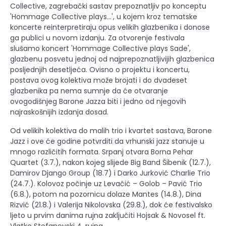
Collective, zagrebački sastav prepoznatljiv po konceptu
'Hommage Collective plays…', u kojem kroz tematske
koncerte reinterpretiraju opus velikih glazbenika i donose
ga publici u novom izdanju. Za otvorenje festivala
slušamo koncert 'Hommage Collective plays Sade',
glazbenu posvetu jednoj od najprepoznatljivijih glazbenica
posljednjih desetljeća. Ovisno o projektu i koncertu,
postava ovog kolektiva može brojati i do dvadeset
glazbenika pa nema sumnje da će otvaranje
ovogodišnjeg Barone Jazza biti i jedno od njegovih
najraskošnijih izdanja dosad.
Od velikih kolektiva do malih trio i kvartet sastava, Barone
Jazz i ove će godine potvrditi da vrhunski jazz stanuje u
mnogo različitih formata. Srpanj otvara Borna Pehar
Quartet (3.7.), nakon kojeg slijede Big Band Šibenik (12.7.),
Damirov Django Group (18.7) i Darko Jurković Charlie Trio
(24.7.). Kolovoz počinje uz Levačić – Golob – Pavić Trio
(6.8.), potom na pozornicu dolaze Mantes (14.8.), Dina
Rizvić (21.8.) i Valerija Nikolovska (29.8.), dok će festivalsko
ljeto u prvim danima rujna zaključiti Hojsak & Novosel ft.
Vlatko Stefanovski 4. rujna.