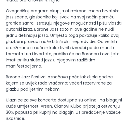
Ovogodišnji program okuplja afirmirana imena hrvatske
jazz scene, glazbenike koji svaki na svoj način pomiču
granice žanra, istražuju njegove mogućnosti i pišu vlastiti
autorski izraz. Barone Jazz zato ni ove godine ne nudi
jednu definiciju jazza. Umjesto toga pokazuje koliko ovaj
glazbeni pravac može biti širok i nepredvidiv. Od velikih
aranžmana i moćnih kolektivnih izvedbi pa do manjih
formata tria i kvarteta, publika će na Baroneu i ovo ljeto
imati priliku slušati jazz u njegovim različitim
manifestacijama.
Barone Jazz Festival označava početak dijela godine
kojem se uvijek rado vraćamo; večeri rezervirane za
glazbu pod ljetnim nebom.
Ulaznice za sve koncerte dostupne su online i na blagajni
Kuće umjetnosti Arsen. Članovi Kluba prijatelja ostvaruju
30% popusta pri kupnji na blagajni uz predočenje važeće
iskaznice.