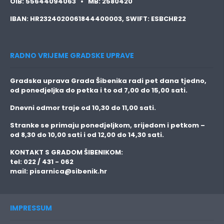
OIB:
55644094063 •
MB:
2580420
IBAN:
HR2324020061844400003,
SWIFT:
ESBCHR22
RADNO VRIJEME GRADSKE UPRAVE
Gradska uprava Grada Šibenika radi pet dana tjedno,
od ponedjeljka do petka i to
od 7,00 do 15,00 sati.
Dnevni odmor traje
od 10,30 do 11,00 sati.
Stranke se primaju
ponedjeljkom, srijedom i petkom
–
od 8,30 do 10,00 sati i od 12,00 do 14,30 sati.
KONTAKT S GRADOM ŠIBENIKOM:
tel: 022 / 431 - 062
mail:
pisarnica@sibenik.hr
IMPRESSUM