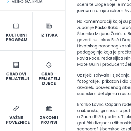
VIDEO GALERIJA
sceni te uloge koje je imao
javnom i umjetničkom živo
Na komemoraciji kojoj su p
županije Paško Rakić i pro
Šibenika Mirjana Žurić, o 
KULTURNI
IZ TISKA
PROGRAM
govorili su Jakov Bilić i Dra
Hrvatskog narodnog kazališ
pedagoginja koja je pročit
Pavla Roce, redateljica Ni
Mate Gulin i producent Žel
GRADOVI
GRAD -
Uz riječi zahvale i sjećanja
PRIJATELJI
PRIJATELJ
fotografije, prikazan i di
DJECE
akvarelu posvećenog šibe
scenskim detaljima i rest
Branko Lovrić Caparin rođen
u šibenskoj gimnaziji a p
u Zadru 1970. godine. Tijek
VAŽNE
ZAKONI I
POVEZNICE
PROPISI
grafički dizajner u šibens
scenograf šibenskog kazali