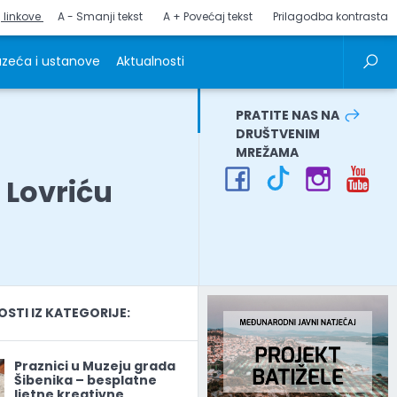
j linkove
A - Smanji tekst
A + Povećaj tekst
Prilagodba kontrasta
zeća i ustanove
Aktualnosti
PRATITE NAS NA
DRUŠTVENIM
MREŽAMA
 Lovriću
TI IZ KATEGORIJE:
Praznici u Muzeju grada
Šibenika – besplatne
ljetne kreativne