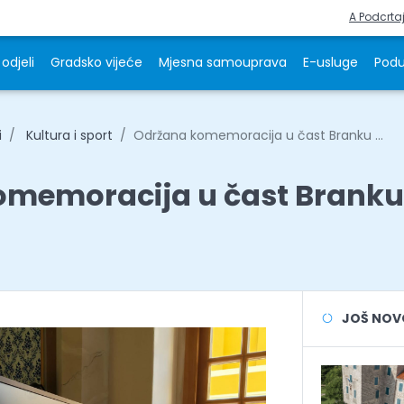
A Podcrta
odjeli
Gradsko vijeće
Mjesna samouprava
E-usluge
Podu
i
Kultura i sport
Održana komemoracija u čast Branku ...
memoracija u čast Branku
JOŠ NOVOS