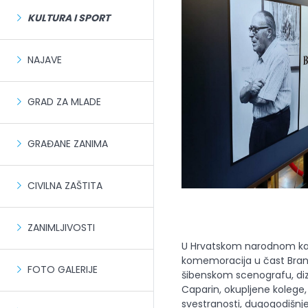
KULTURA I SPORT
NAJAVE
GRAD ZA MLADE
GRAĐANE ZANIMA
CIVILNA ZAŠTITA
ZANIMLJIVOSTI
U Hrvatskom narodnom kaza
komemoracija u čast Bran
FOTO GALERIJE
šibenskom scenografu, dizajn
Caparin, okupljene kolege, pr
svestranosti, dugogodišnjeg