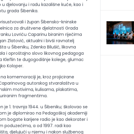
 u djelovanju i radu kazališne kuće, kao i
tu grada Šibenika.
risustvovali i župan Šibensko-kninske
čelnica za društvene djelatnosti Grada
Branku Lovriću Caparinu biranim riječima
gan Zlatović, aktualni i bivši ravnatelj
ta u Šibeniku, Zdenka Bilušić, likovna
ala i oproštajno slovo likovnog pedagoga
na Kleflin te dugogodišnje kolege, glumac
jko Koloper.
, na komemoraciji je, kroz projicirane
o Caparinovog autorskog stvaralaštva u
nskim motivima, kulisama, plakatima,
auriranim fragmentima.
 je 1. travnja 1944. u Šibeniku; školovao se
otom je diplomirao na Pedagoškoj akademiji
om bogate karijere radio je kao dekorater i
kim poduzećima, a od 1997. radi kao
šta, djelujući u njemu i nakon službenog