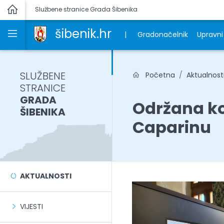
Službene stranice Grada Šibenika
šibenik.hr
|
Gradonačelnik
Upravni 
SLUŽBENE
Početna
Aktualnost
STRANICE
GRADA
Održana ko
ŠIBENIKA
Caparinu
AKTUALNOSTI
VIJESTI