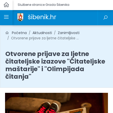
Službene stranice Grada Šibenika
šibenik.hr
Početna
Aktualnosti
Zanimljivosti
Otvorene prijave za ljetne čitateljske ...
Otvorene prijave za ljetne
čitateljske izazove "Čitateljske
maštarije" i "Olimpijada
čitanja"