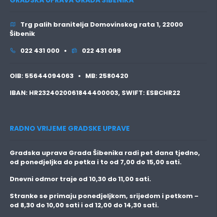
Trg palih branitelja Domovinskog rata 1, 22000
Šibenik
022 431 000 •
022 431 099
OIB:
55644094063 •
MB:
2580420
IBAN:
HR2324020061844400003,
SWIFT:
ESBCHR22
RADNO VRIJEME GRADSKE UPRAVE
Gradska uprava Grada Šibenika radi pet dana tjedno,
od ponedjeljka do petka i to
od 7,00 do 15,00 sati.
Dnevni odmor traje
od 10,30 do 11,00 sati.
Stranke se primaju
ponedjeljkom, srijedom i petkom
–
od 8,30 do 10,00 sati i od 12,00 do 14,30 sati.