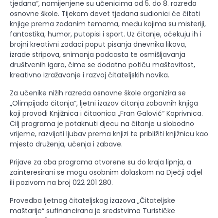
tjedana“, namijenjene su učenicima od 5. do 8. razreda
osnovne škole. Tijekom devet tjedana sudionici će čitati
knjige prema zadanim temama, među kojima su misteriji,
fantastika, humor, putopisi i sport. Uz čitanje, očekuju ih i
brojni kreativni zadaci poput pisanja dnevnika likova,
izrade stripova, snimanja podcasta te osmišljavanja
društvenih igara, čime se dodatno potiču maštovitost,
kreativno izražavanje i razvoj čitateljskih navika.
Za učenike nižih razreda osnovne škole organizira se
„Olimpijada čitanja“, ljetni izazov čitanja zabavnih knjiga
koji provodi Knjižnica i čitaonica „Fran Galović“ Koprivnica.
Cilj programa je potaknuti djecu na čitanje u slobodno
vrijeme, razvijati ljubav prema knjizi te približiti knjižnicu kao
mjesto druženja, učenja i zabave.
Prijave za oba programa otvorene su do kraja lipnja, a
zainteresirani se mogu osobnim dolaskom na Dječji odjel
ili pozivom na broj 022 201 280.
Provedba ljetnog čitateljskog izazova „Čitateljske
maštarije“ sufinancirana je sredstvima Turističke