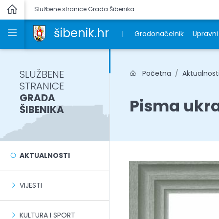
Službene stranice Grada Šibenika
šibenik.hr
|
Gradonačelnik
Upravni 
SLUŽBENE
Početna
Aktualnost
STRANICE
GRADA
Pisma ukr
ŠIBENIKA
AKTUALNOSTI
VIJESTI
KULTURA I SPORT