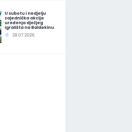
U subotu i nedjelju
zajednička akcija
uređenja dječjeg
igrališta na Baldekinu
28.07.2026.