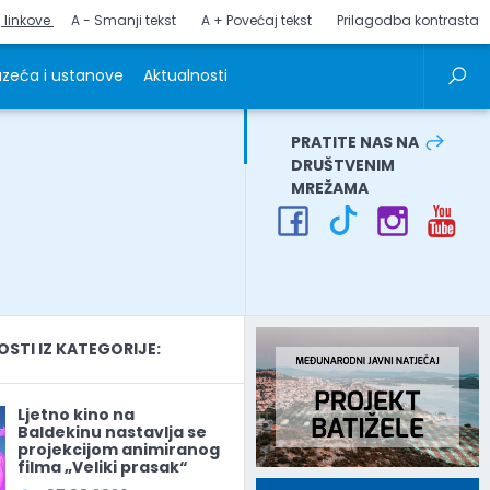
j linkove
A - Smanji tekst
A + Povećaj tekst
Prilagodba kontrasta
zeća i ustanove
Aktualnosti
PRATITE NAS NA
DRUŠTVENIM
MREŽAMA
TI IZ KATEGORIJE:
Ljetno kino na
Baldekinu nastavlja se
projekcijom animiranog
filma „Veliki prasak“