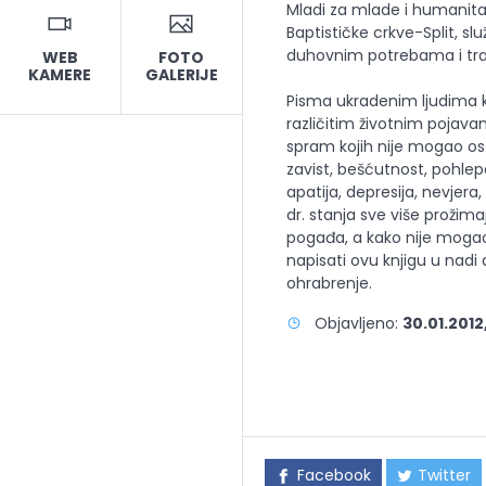
Mladi za mlade i humanita
Baptističke crkve-Split, slu
duhovnim potrebama i tr
WEB
FOTO
KAMERE
GALERIJE
Pisma ukradenim ljudima k
različitim životnim poja
spram kojih nije mogao ost
zavist, bešćutnost, pohlep
apatija, depresija, nevjera
dr. stanja sve više prožim
pogađa, a kako nije mogao
napisati ovu knjigu u nadi 
ohrabrenje.
Objavljeno:
30.01.2012
Facebook
Twitter