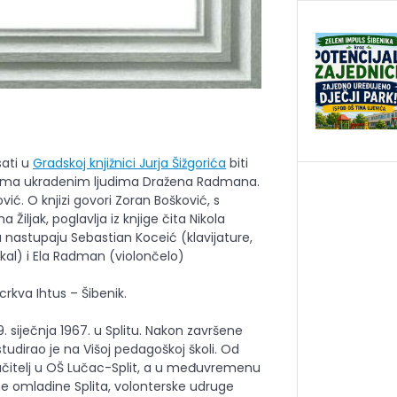
sati u
Gradskoj knjižnici Jurja Šižgorića
biti
Pisma ukradenim ljudima Dražena Radmana.
vić. O knjizi govori Zoran Bošković, s
iljak, poglavlja iz knjige čita Nikola
u nastupaju Sebastian Koceić (klavijature,
kal) i Ela Radman (violončelo)
crkva Ihtus – Šibenik.
 siječnja 1967. u Splitu. Nakon završene
udirao je na Višoj pedagoškoj školi. Od
o učitelj u OŠ Lučac-Split, a u međuvremenu
vne omladine Splita, volonterske udruge