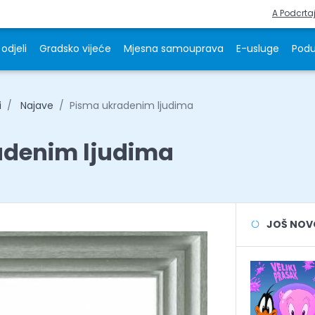
A Podcrta
odjeli
Gradsko vijeće
Mjesna samouprava
E-usluge
Podu
i
Najave
Pisma ukradenim ljudima
adenim ljudima
JOŠ NOVOS