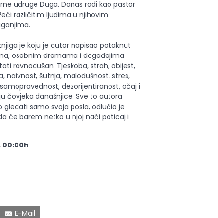
rne udruge Duga. Danas radi kao pastor
žeći različitim ljudima u njihovim
aganjima.
njiga je koju je autor napisao potaknut
vama, osobnim dramama i događajima
ati ravnodušan. Tjeskoba, strah, obijest,
a, naivnost, šutnja, malodušnost, stres,
, samopravednost, dezorijentiranost, očaj i
aju čovjeka današnjice. Sve to autora
 gledati samo svoja posla, odlučio je
da će barem netko u njoj naći poticaj i
, 00:00h
E-Mail