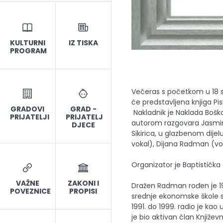
KULTURNI
IZ TISKA
PROGRAM
Večeras s početkom u 18 
će predstavljena knjiga 
GRADOVI
GRAD -
Nakladnik je Naklada Boško
PRIJATELJI
PRIJATELJ
autorom razgovara Jasmina Ž
DJECE
Sikirica, u glazbenom dijel
vokal), Dijana Radman (vo
Organizator je Baptistička 
VAŽNE
ZAKONI I
Dražen Radman rođen je 19.
POVEZNICE
PROPISI
srednje ekonomske škole st
1991. do 1999. radio je ka
je bio aktivan član Knjiže