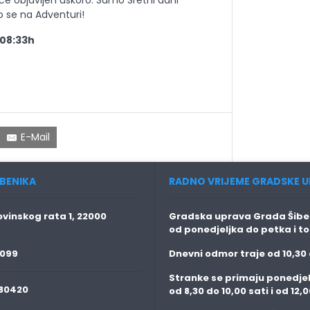
o se na Adventuri!
, 08:33h
E-Mail
BENIKA
RADNO VRIJEME GRADSKE U
vinskog rata 1, 22000
Gradska uprava Grada Šiben
od ponedjeljka do petka i t
 099
Dnevni odmor traje
od 10,30 
Stranke se primaju
ponedjel
80420
od 8,30 do 10,00 sati i od 12,0