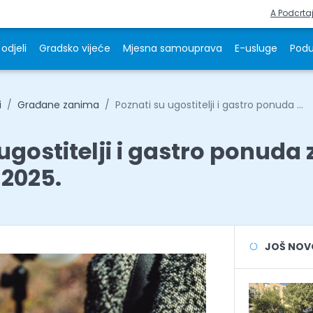
A Podcrta
odjeli
Gradsko vijeće
Mjesna samouprava
E-usluge
Podu
i
Građane zanima
Poznati su ugostitelji i gastro ponuda ...
ugostitelji i gastro ponuda 
2025.
JOŠ NOVOS