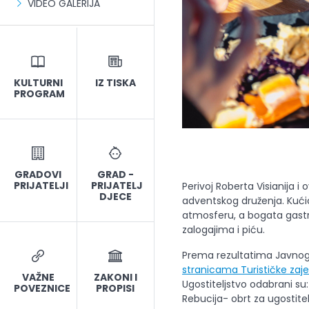
VIDEO GALERIJA
KULTURNI
IZ TISKA
PROGRAM
GRADOVI
GRAD -
PRIJATELJI
PRIJATELJ
Perivoj Roberta Visianija i
DJECE
adventskog druženja. Kućic
atmosferu, a bogata gast
zalogajima i piću.
Prema rezultatima Javnog po
stranicama Turističke zaj
VAŽNE
ZAKONI I
Ugostiteljstvo odabrani su:
POVEZNICE
PROPISI
Rebucija- obrt za ugostitel