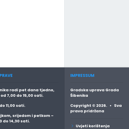
PRAVE
IMPRESSUM
ika radi pet dana tjedno,
Gradska uprava Grada
o
od 7,00 do 15,00 sati.
Šibenika
do 11,00 sati.
Copyright © 2026. • Sva
prava pridržana
jkom, srijedom i petkom
–
0 do 14,30 sati.
Uvjeti korištenja