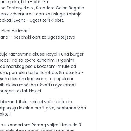
anje pića, Lola - obrt za
od Factory d.o.o., Standard Color, Bagatin
ibenik Adventure - obrt za usluge, Labrnja
ocktail Event - ugostiteljski obrt.
kućice će imati:
Žana - sezonski obrt za ugostiteljstvo
uje raznovrsne okuse: Royal Tuna burger
Tacos Trio sa sporo kuhanim i trganim
od morskog psa s kokosom, fritule od
kom, pumpkin tarte flambée, Smotanko -
om i kiselim kupusom, te popularni
jskih okusa moći će uživati u gyozama i
urgeri i ostali klasici.
azne fritule, mirisni vafli i pistacio
tpunjuju lokalna craft piva, odabrana vina
okteli.
a s koncertom Parnog valjka i traje do 3.
t će objavljen uskoro. Samo Sretni dani