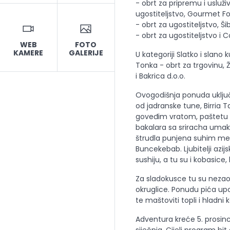
- obrt za pripremu i usluživ
ugostiteljstvo, Gourmet Fo
- obrt za ugostiteljstvo, Š
- obrt za ugostiteljstvo i C
WEB
FOTO
KAMERE
GALERIJE
U kategoriji Slatko i slano 
Tonka - obrt za trgovinu, 
i Bakrica d.o.o.
Ovogodišnja ponuda uključ
od jadranske tune, Birria 
goveđim vratom, paštetu 
bakalara sa sriracha uma
štrudla punjena suhim mes
Buncekebab. Ljubitelji azi
sushiju, a tu su i kobasice, b
Za sladokusce tu su nezaobil
okruglice. Ponudu pića upo
te maštoviti topli i hladni k
Adventura kreće 5. prosinc
siječnja. Cijeli program bi