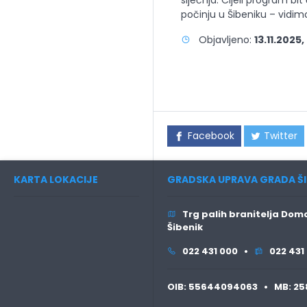
počinju u Šibeniku – vidim
Objavljeno:
13.11.2025
Facebook
Twitter
KARTA LOKACIJE
GRADSKA UPRAVA GRADA ŠI
Trg palih branitelja Domo
Šibenik
022 431 000 •
022 431
OIB:
55644094063 •
MB:
25