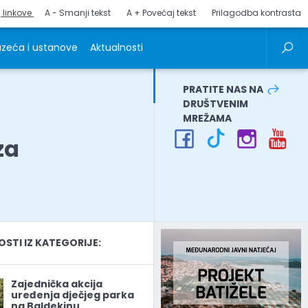
j linkove
A - Smanji tekst
A + Povećaj tekst
Prilagodba kontrasta
zeća i ustanove
Aktualnosti
PRATITE NAS NA
DRUŠTVENIM
MREŽAMA
za
TI IZ KATEGORIJE:
Zajednička akcija
uređenja dječjeg parka
na Baldekinu