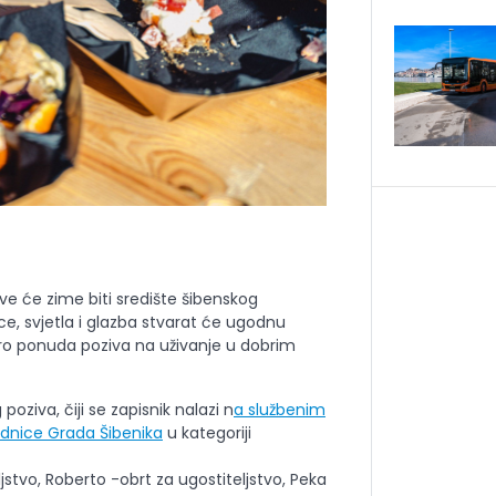
 ove će zime biti središte šibenskog
e, svjetla i glazba stvarat će ugodnu
ro ponuda poziva na uživanje u dobrim
ziva, čiji se zapisnik nalazi n
a službenim
ednice Grada Šibenika
u kategoriji
jstvo, Roberto -obrt za ugostiteljstvo, Peka