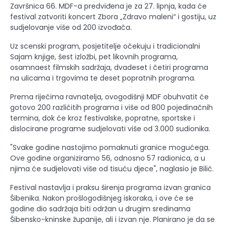
Završnica 66. MDF-a predviđena je za 27. lipnja, kada će
festival zatvoriti koncert Zbora „Zdravo maleni“ i gostiju, uz
sudjelovanje više od 200 izvođača.
Uz scenski program, posjetitelje očekuju i tradicionalni
Sajam knjige, šest izložbi, pet likovnih programa,
osamnaest filmskih sadržaja, dvadeset i četiri programa
na ulicama i trgovima te deset popratnih programa.
Prema riječima ravnatelja, ovogodišnji MDF obuhvatit će
gotovo 200 različitih programa i više od 800 pojedinačnih
termina, dok će kroz festivalske, popratne, sportske i
dislocirane programe sudjelovati više od 3.000 sudionika.
"Svake godine nastojimo pomaknuti granice mogućega.
Ove godine organiziramo 56, odnosno 57 radionica, a u
njima će sudjelovati više od tisuću djece", naglasio je Bilić.
Festival nastavlja i praksu širenja programa izvan granica
Šibenika. Nakon prošlogodišnjeg iskoraka, i ove će se
godine dio sadržaja biti održan u drugim sredinama
Šibensko-kninske županije, ali i izvan nje. Planirano je da se