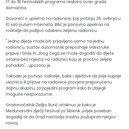
17 do 18 festivalskih programa realizira izvan grada
domaćina.
Govoreći o upisima na radionice, koji počinju 26. svibnja u
10 sati putem interneta, Bilić je ponovno apelirao na
roditelje da pažljivo odaberu željenu radionicu.
"Jedno dijete može biti prijavljeno samo na jednu
radionicu. Sustav automatski prepoznaje višestruke
prijave i briše ih, zbog čega se može dogoditi da dijete
ostane bez mjesta na radionici koju je prvotno željelo
pohađati", upozorio je.
Također je pozvao roditelje, bake i djedove da prije kupnje
ulaznica ili prijave na radionice provjere preporučenu
dobnu skupinu za pojedini program kako bi izbjegli
moguće nesporazume.
Gradonačelnik Željko Burić istaknuo je kako je
Međunarodni dječji festival za Šibenik uvijek poseban
događaj te da Grad nastavlja snažno podupirati njegov
razvoj.