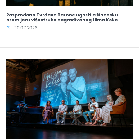
Rasprodana Tvrđava Barone ugostila šibensku
premijeru višestruko nagrađivanog filma Koke
30.07.2026.