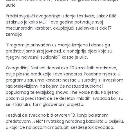
Burić.
Predstavljajući ovogodišnje izdanje festivala, Jakov Bilić
istaknuo je kako MDF i ove godine potvrđuje svoj
međunarodni karakter, okupljajući sudionike iz čak 17
zemalja.
"Program je prihvaćen uz manje izmjene i danas ga
predstavljamo široj javnosti, a ponajprije djeci koja su
njegovi najvažniji sudionici", kazao je Bilić.
Ovogodišnji festival donosi oko 30 kazališnih predstava,
dvije plesne produkcije i dva koncerta. Posebno mjesto u
programu zauzima koncert nastao u suradnji s Hrvatskom
radiotelevizijom, na kojem će nastupiti sudionici
popularnog televizijskog showa The Voice Kids. Na ljetnoj
pozornici predstavit će se desetak mladih izvođača koji su
se istaknuli u tom glazbenom projektu.
Festival će svečano biti otvoren 13. lipnja baletnom
predstavom „Jela“ Hrvatskog narodnog kazališta u Osijeku,
u kojoj će na pozornici nastupiti šezdesetak izvođača.