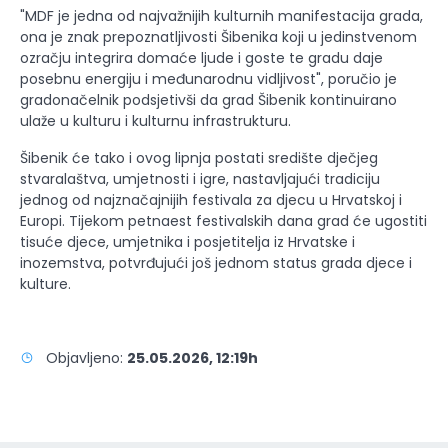
"MDF je jedna od najvažnijih kulturnih manifestacija grada,
ona je znak prepoznatljivosti Šibenika koji u jedinstvenom
ozračju integrira domaće ljude i goste te gradu daje
posebnu energiju i međunarodnu vidljivost", poručio je
gradonačelnik podsjetivši da grad Šibenik kontinuirano
ulaže u kulturu i kulturnu infrastrukturu.
Šibenik će tako i ovog lipnja postati središte dječjeg
stvaralaštva, umjetnosti i igre, nastavljajući tradiciju
jednog od najznačajnijih festivala za djecu u Hrvatskoj i
Europi. Tijekom petnaest festivalskih dana grad će ugostiti
tisuće djece, umjetnika i posjetitelja iz Hrvatske i
inozemstva, potvrđujući još jednom status grada djece i
kulture.
Objavljeno:
25.05.2026, 12:19h