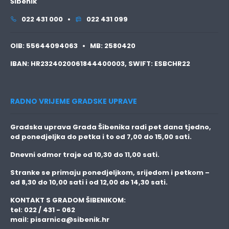
Šibenik
022 431 000 •
022 431 099
OIB:
55644094063 •
MB:
2580420
IBAN:
HR2324020061844400003,
SWIFT:
ESBCHR22
RADNO VRIJEME GRADSKE UPRAVE
Gradska uprava Grada Šibenika radi pet dana tjedno,
od ponedjeljka do petka i to
od 7,00 do 15,00 sati.
Dnevni odmor traje
od 10,30 do 11,00 sati.
Stranke se primaju
ponedjeljkom, srijedom i petkom
–
od 8,30 do 10,00 sati i od 12,00 do 14,30 sati.
KONTAKT S GRADOM ŠIBENIKOM:
tel: 022 / 431 - 062
mail:
pisarnica@sibenik.hr