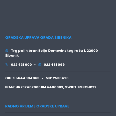
GRADSKA UPRAVA GRADA ŠIBENIKA
Trg palih branitelja Domovinskog rata 1, 22000
Šibenik
022 431 000 •
022 431 099
OIB:
55644094063 •
MB:
2580420
IBAN:
HR2324020061844400003,
SWIFT:
ESBCHR22
RADNO VRIJEME GRADSKE UPRAVE