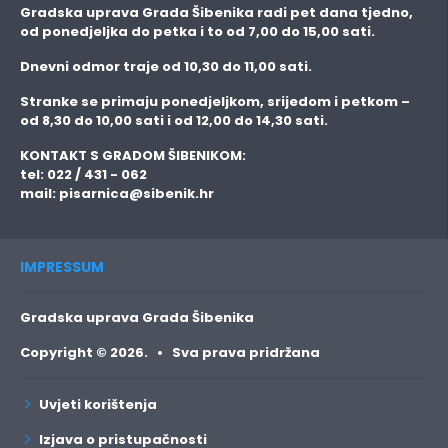
Gradska uprava Grada Šibenika radi pet dana tjedno,
od ponedjeljka do petka i to
od 7,00 do 15,00 sati.
Dnevni odmor traje
od 10,30 do 11,00 sati.
Stranke se primaju
ponedjeljkom, srijedom i petkom
–
od 8,30 do 10,00 sati i od 12,00 do 14,30 sati.
KONTAKT S GRADOM ŠIBENIKOM:
tel: 022 / 431 - 062
mail:
pisarnica@sibenik.hr
IMPRESSUM
Gradska uprava Grada Šibenika
Copyright © 2026. • Sva prava pridržana
Uvjeti korištenja
Izjava o pristupačnosti