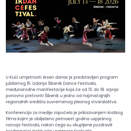
U Kući umjetnosti Arsen danas je predstavljen program
jubilarnog 15. izdanja Šibenik Dance Festivala,
međunarodne manifestacije koja će od 13. do 18. srpnja
ponovno pretvoriti Šibenik u jedno od najznačajnijih
regionalnih središta suvremenog plesnog stvaralaštva.
Konferencija za medije započela je prikazivanjem kratkog
filma kojim je obilježeno petnaest godina uspješnog
razvoja festivala, nakon čega su okupljene pozdravili
predstavnici institucija i partnera festivala.