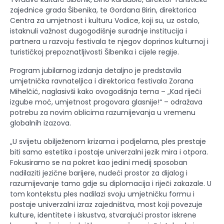
zajednice grada Šibenika, te Gordana Birin, direktorica
Centra za umjetnost i kulturu Vodice, koji su, uz ostalo,
istaknuli važnost dugogodišnje suradnje institucija i
partnera u razvoju festivala te njegov doprinos kulturnoj i
turističkoj prepoznatljivosti Šibenika i cijele regije.
Program jubilarnog izdanja detaljno je predstavila
umjetnička ravnateljica i direktorica festivala Zorana
Mihelčić, naglasivši kako ovogodišnja tema – „Kad riječi
izgube moć, umjetnost progovara glasnije!“ – odražava
potrebu za novim oblicima razumijevanja u vremenu
globalnih izazova.
„U svijetu obilježenom krizama i podjelama, ples prestaje
biti samo estetika i postaje univerzalni jezik mira i otpora.
Fokusiramo se na pokret kao jedini medij sposoban
nadilaziti jezične barijere, nudeći prostor za dijalog i
razumijevanje tamo gdje su diplomacija i riječi zakazale. U
tom kontekstu ples nadilazi svoju umjetničku formu i
postaje univerzalni izraz zajedništva, most koji povezuje
kulture, identitete i iskustva, stvarajući prostor iskrene