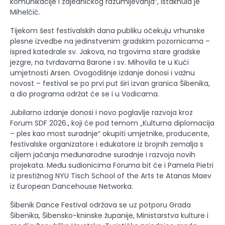
komunikacije i zajedničkog razumijevanja“, istaknula je
Mihelčić.
Tijekom šest festivalskih dana publiku očekuju vrhunske
plesne izvedbe na jedinstvenim gradskim pozornicama –
ispred katedrale sv. Jakova, na trgovima stare gradske
jezgre, na tvrđavama Barone i sv. Mihovila te u Kući
umjetnosti Arsen. Ovogodišnje izdanje donosi i važnu
novost – festival se po prvi put širi izvan granica Šibenika,
a dio programa održat će se i u Vodicama.
Jubilarno izdanje donosi i novo poglavlje razvoja kroz
Forum SDF 2026., koji će pod temom „Kulturna diplomacija
– ples kao most suradnje“ okupiti umjetnike, producente,
festivalske organizatore i edukatore iz brojnih zemalja s
ciljem jačanja međunarodne suradnje i razvoja novih
projekata. Među sudionicima Foruma bit će i Pamela Pietri
iz prestižnog NYU Tisch School of the Arts te Atanas Maev
iz European Dancehouse Networka.
Šibenik Dance Festival održava se uz potporu Grada
Šibenika, Šibensko-kninske županije, Ministarstva kulture i