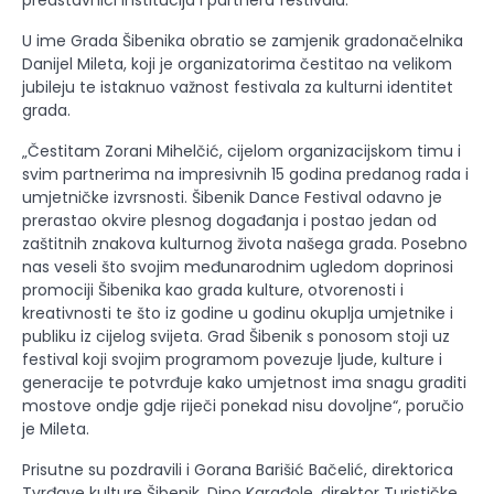
U ime Grada Šibenika obratio se zamjenik gradonačelnika
Danijel Mileta, koji je organizatorima čestitao na velikom
jubileju te istaknuo važnost festivala za kulturni identitet
grada.
„Čestitam Zorani Mihelčić, cijelom organizacijskom timu i
svim partnerima na impresivnih 15 godina predanog rada i
umjetničke izvrsnosti. Šibenik Dance Festival odavno je
prerastao okvire plesnog događanja i postao jedan od
zaštitnih znakova kulturnog života našega grada. Posebno
nas veseli što svojim međunarodnim ugledom doprinosi
promociji Šibenika kao grada kulture, otvorenosti i
kreativnosti te što iz godine u godinu okuplja umjetnike i
publiku iz cijelog svijeta. Grad Šibenik s ponosom stoji uz
festival koji svojim programom povezuje ljude, kulture i
generacije te potvrđuje kako umjetnost ima snagu graditi
mostove ondje gdje riječi ponekad nisu dovoljne“, poručio
je Mileta.
Prisutne su pozdravili i Gorana Barišić Bačelić, direktorica
Tvrđave kulture Šibenik, Dino Karađole, direktor Turističke