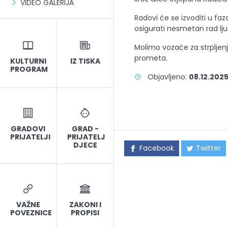
VIDEO GALERIJA
Radovi će se izvoditi u faz
osigurati nesmetan rad ljud
Molimo vozače za strpljenj
prometa.
KULTURNI
IZ TISKA
PROGRAM
Objavljeno:
08.12.2025
GRADOVI
GRAD -
PRIJATELJI
PRIJATELJ
DJECE
Facebook
Twitter
VAŽNE
ZAKONI I
POVEZNICE
PROPISI