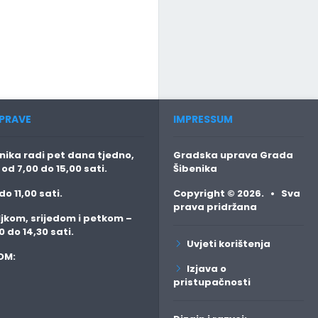
PRAVE
IMPRESSUM
ika radi pet dana tjedno,
Gradska uprava Grada
o
od 7,00 do 15,00 sati.
Šibenika
do 11,00 sati.
Copyright © 2026. • Sva
prava pridržana
jkom, srijedom i petkom
–
0 do 14,30 sati.
Uvjeti korištenja
OM:
Izjava o
pristupačnosti