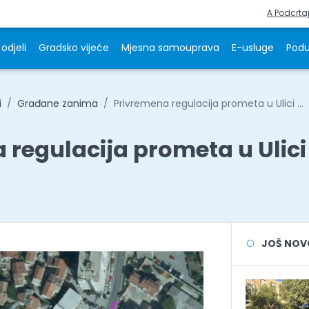
A Podcrta
odjeli
Gradsko vijeće
Mjesna samouprava
E-usluge
Podu
i
Građane zanima
Privremena regulacija prometa u Ulici ...
 regulacija prometa u Ulici
JOŠ NOVOS