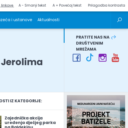
j linkove
A - Smanji tekst
A + Povećaj tekst
Prilagodba kontrasta
zeća i ustanove
Aktualnosti
PRATITE NAS NA
DRUŠTVENIM
MREŽAMA
 Jerolima
TI IZ KATEGORIJE:
Zajednička akcija
uređenja dječjeg parka
na Baldekinu