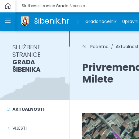
Službene stranice Grada Šibenika
šibenik.hr
|
Gradonačelnik
Upravni 
SLUŽBENE
Početna
Aktualnost
STRANICE
GRADA
Privremena
ŠIBENIKA
Milete
AKTUALNOSTI
VIJESTI