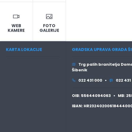
WEB
FOTO
KAMERE
GALERIJE
KARTA LOKACIJE
GRADSKA UPRAVA GRADA ŠI
Trg palih branitelja Domo
Šibenik
022 431 000 •
022 431
OIB:
55644094063 •
MB:
25
IBAN:
HR2324020061844400