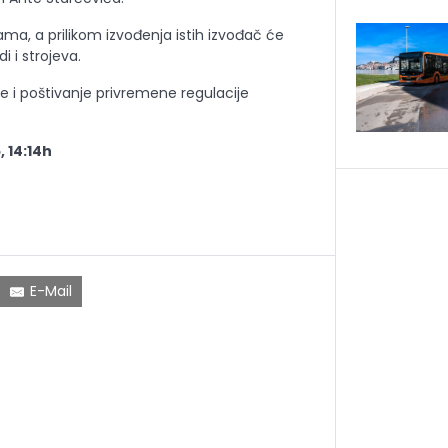
ama, a prilikom izvođenja istih izvođač će
i i strojeva.
e i poštivanje privremene regulacije
, 14:14h
E-Mail