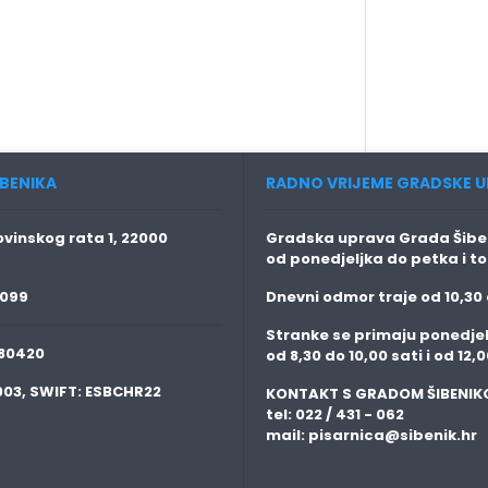
BENIKA
RADNO VRIJEME GRADSKE U
vinskog rata 1, 22000
Gradska uprava Grada Šiben
od ponedjeljka do petka i t
 099
Dnevni odmor traje
od 10,30 
Stranke se primaju
ponedjel
80420
od 8,30 do 10,00 sati i od 12,0
003,
SWIFT:
ESBCHR22
KONTAKT S GRADOM ŠIBENIK
tel: 022 / 431 - 062
mail:
pisarnica@sibenik.hr