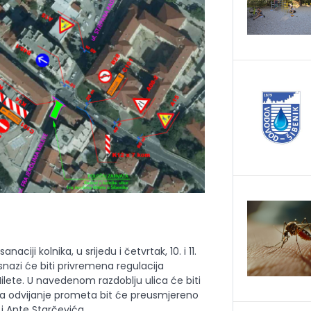
ciji kolnika, u srijedu i četvrtak, 10. i 11.
snazi će biti privremena regulacija
ilete. U navedenom razdoblju ulica će biti
a odvijanje prometa bit će preusmjereno
 i Ante Starčevića.