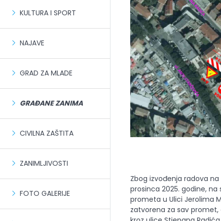
KULTURA I SPORT
NAJAVE
GRAD ZA MLADE
GRAĐANE ZANIMA
CIVILNA ZAŠTITA
ZANIMLJIVOSTI
Zbog izvođenja radova na sana
prosinca 2025. godine, na 
FOTO GALERIJE
prometa u Ulici Jerolima M
zatvorena za sav promet, 
kroz ulice Stjepana Radića