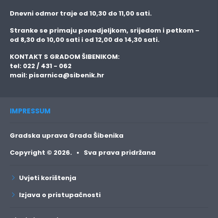
Dnevni odmor traje
od 10,30 do 11,00 sati.
Stranke se primaju
ponedjeljkom, srijedom i petkom
–
od 8,30 do 10,00 sati i od 12,00 do 14,30 sati.
KONTAKT S GRADOM ŠIBENIKOM:
tel: 022 / 431 - 062
mail:
pisarnica@sibenik.hr
IMPRESSUM
Gradska uprava Grada Šibenika
Copyright © 2026. • Sva prava pridržana
Uvjeti korištenja
Izjava o pristupačnosti