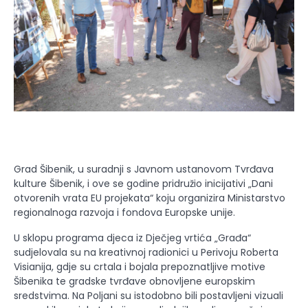
Grad Šibenik, u suradnji s Javnom ustanovom Tvrđava
kulture Šibenik, i ove se godine pridružio inicijativi „Dani
otvorenih vrata EU projekata“ koju organizira Ministarstvo
regionalnoga razvoja i fondova Europske unije.
U sklopu programa djeca iz Dječjeg vrtića „Građa“
sudjelovala su na kreativnoj radionici u Perivoju Roberta
Visianija, gdje su crtala i bojala prepoznatljive motive
Šibenika te gradske tvrđave obnovljene europskim
sredstvima. Na Poljani su istodobno bili postavljeni vizuali