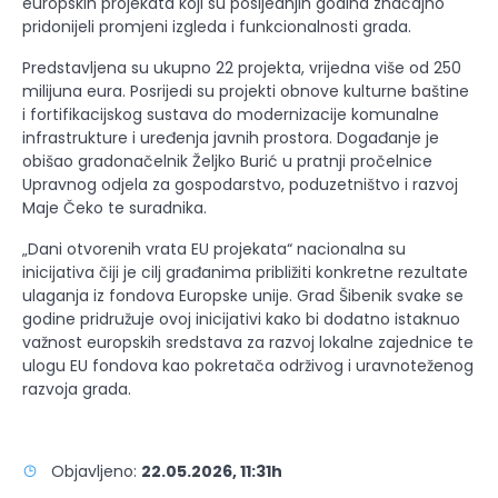
europskih projekata koji su posljednjih godina značajno
pridonijeli promjeni izgleda i funkcionalnosti grada.
Predstavljena su ukupno 22 projekta, vrijedna više od 250
milijuna eura. Posrijedi su projekti obnove kulturne baštine
i fortifikacijskog sustava do modernizacije komunalne
infrastrukture i uređenja javnih prostora. Događanje je
obišao gradonačelnik Željko Burić u pratnji pročelnice
Upravnog odjela za gospodarstvo, poduzetništvo i razvoj
Maje Čeko te suradnika.
„Dani otvorenih vrata EU projekata“ nacionalna su
inicijativa čiji je cilj građanima približiti konkretne rezultate
ulaganja iz fondova Europske unije. Grad Šibenik svake se
godine pridružuje ovoj inicijativi kako bi dodatno istaknuo
važnost europskih sredstava za razvoj lokalne zajednice te
ulogu EU fondova kao pokretača održivog i uravnoteženog
razvoja grada.
Objavljeno:
22.05.2026, 11:31h