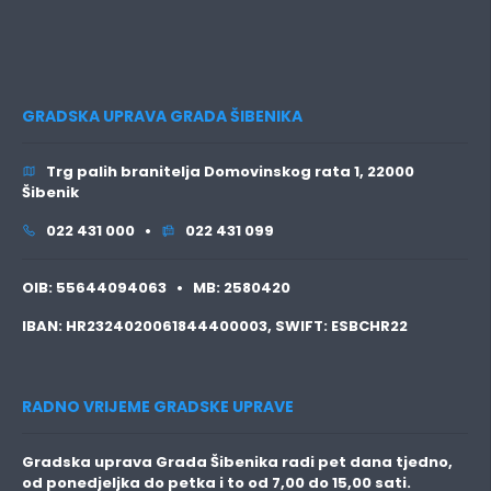
GRADSKA UPRAVA GRADA ŠIBENIKA
Trg palih branitelja Domovinskog rata 1, 22000
Šibenik
022 431 000 •
022 431 099
OIB:
55644094063 •
MB:
2580420
IBAN:
HR2324020061844400003,
SWIFT:
ESBCHR22
RADNO VRIJEME GRADSKE UPRAVE
Gradska uprava Grada Šibenika radi pet dana tjedno,
od ponedjeljka do petka i to
od 7,00 do 15,00 sati.