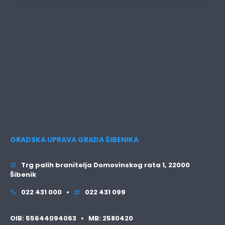
GRADSKA UPRAVA GRADA ŠIBENIKA
Trg palih branitelja Domovinskog rata 1, 22000
Šibenik
022 431 000 •
022 431 099
OIB:
55644094063 •
MB:
2580420