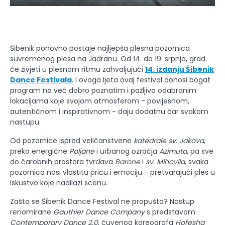
Šibenik ponovno postaje najljepša plesna pozornica
suvremenog plesa na Jadranu. Od 14. do 19. srpnja, grad
će živjeti u plesnom ritmu zahvaljujući
14. izdanju Šibenik
Dance Festivala
. I ovoga ljeta ovaj festival donosi bogat
program na već dobro poznatim i pažljivo odabranim
lokacijama koje svojom atmosferom - povijesnom,
autentičnom i inspirativnom - daju dodatnu čar svakom
nastupu.
Od pozornice ispred veličanstvene
katedrale sv. Jakova
,
preko energične
Poljane
i urbanog ozračja
Azimuta
, pa sve
do čarobnih prostora tvrđava
Barone
i
sv. Mihovila
, svaka
pozornica nosi vlastitu priču i emociju - pretvarajući ples u
iskustvo koje nadilazi scenu.
Zašto se Šibenik Dance Festival ne propušta? Nastup
renomirane
Gauthier Dance Company
s predstavom
Contemporary Dance 2.0
, čuvenog koreografa
Hofesha