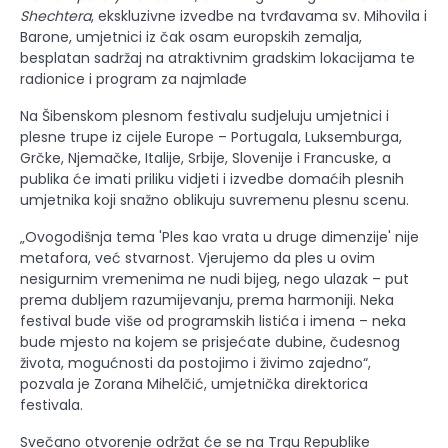
Shechtera
, ekskluzivne izvedbe na tvrđavama sv. Mihovila i
Barone, umjetnici iz čak osam europskih zemalja,
besplatan sadržaj na atraktivnim gradskim lokacijama te
radionice i program za najmlađe
Na Šibenskom plesnom festivalu sudjeluju umjetnici i
plesne trupe iz cijele Europe – Portugala, Luksemburga,
Grčke, Njemačke, Italije, Srbije, Slovenije i Francuske, a
publika će imati priliku vidjeti i izvedbe domaćih plesnih
umjetnika koji snažno oblikuju suvremenu plesnu scenu.
„Ovogodišnja tema 'Ples kao vrata u druge dimenzije' nije
metafora, već stvarnost. Vjerujemo da ples u ovim
nesigurnim vremenima ne nudi bijeg, nego ulazak – put
prema dubljem razumijevanju, prema harmoniji. Neka
festival bude više od programskih listića i imena – neka
bude mjesto na kojem se prisjećate dubine, čudesnog
života, mogućnosti da postojimo i živimo zajedno“,
pozvala je Zorana Mihelčić, umjetnička direktorica
festivala.
Svečano otvorenje održat će se na Trgu Republike