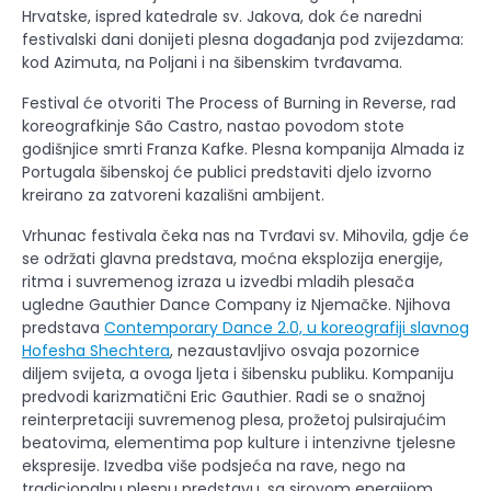
Hrvatske, ispred katedrale sv. Jakova, dok će naredni
festivalski dani donijeti plesna događanja pod zvijezdama:
kod Azimuta, na Poljani i na šibenskim tvrđavama.
Festival će otvoriti The Process of Burning in Reverse, rad
koreografkinje São Castro, nastao povodom stote
godišnjice smrti Franza Kafke. Plesna kompanija Almada iz
Portugala šibenskoj će publici predstaviti djelo izvorno
kreirano za zatvoreni kazališni ambijent.
Vrhunac festivala čeka nas na Tvrđavi sv. Mihovila, gdje će
se održati glavna predstava, moćna eksplozija energije,
ritma i suvremenog izraza u izvedbi mladih plesača
ugledne Gauthier Dance Company iz Njemačke. Njihova
predstava
Contemporary Dance 2.0, u koreografiji slavnog
Hofesha Shechtera
, nezaustavljivo osvaja pozornice
diljem svijeta, a ovoga ljeta i šibensku publiku. Kompaniju
predvodi karizmatični Eric Gauthier. Radi se o snažnoj
reinterpretaciji suvremenog plesa, prožetoj pulsirajućim
beatovima, elementima pop kulture i intenzivne tjelesne
ekspresije. Izvedba više podsjeća na rave, nego na
tradicionalnu plesnu predstavu, sa sirovom energijom