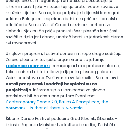
postaje sve osim sigurnog. Tematska preokupacija je
iskren impuls tijela – i tabui koji ga prate. Večer završava
snažnim djelom Samia, koje potpisuje talijanski koreograf
Adriano Bolognino, inspirirano istinitom pričom somalske
atletičarke Samie Yusuf Omar i njezinom borbom za
slobodu. Njezinu će priču prenijeti šest plesača kroz šest
različitih tijela jer i danas, unatoč borbi za jednakost, nismo
svi ravnopravni.
Uz glavni program, festival donosi i mnoge druge sadržaje.
Za sve plesne entuzijaste organizirane su jutarnje
radionice i seminari
, namijenjeni kako profesionalcima,
tako i onima koji tek otkrivaju ljepotu plesnog pokreta.
Osim predstava na Tvrđavama sv. Mihovila i Barone,
svi
ostali programski sadržaji besplatni su za
posjetitelje
. Informacije o ulaznicama za glavne
predstave bit će dostupne putem Eventima:
Contemporary Dance 2.0
,
Raum & Panopticon
,
the
horMoans - is that all there is & Samia
.
Šibenik Dance Festival podupiru Grad Šibenik, Šibensko-
kninska županija Ministarstvo kulture i medija, Turističke