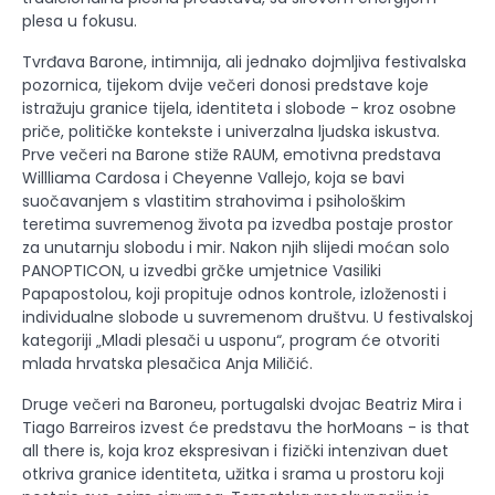
plesa u fokusu.
Tvrđava Barone, intimnija, ali jednako dojmljiva festivalska
pozornica, tijekom dvije večeri donosi predstave koje
istražuju granice tijela, identiteta i slobode - kroz osobne
priče, političke kontekste i univerzalna ljudska iskustva.
Prve večeri na Barone stiže RAUM, emotivna predstava
Willliama Cardosa i Cheyenne Vallejo, koja se bavi
suočavanjem s vlastitim strahovima i psihološkim
teretima suvremenog života pa izvedba postaje prostor
za unutarnju slobodu i mir. Nakon njih slijedi moćan solo
PANOPTICON, u izvedbi grčke umjetnice Vasiliki
Papapostolou, koji propituje odnos kontrole, izloženosti i
individualne slobode u suvremenom društvu. U festivalskoj
kategoriji „Mladi plesači u usponu“, program će otvoriti
mlada hrvatska plesačica Anja Miličić.
Druge večeri na Baroneu, portugalski dvojac Beatriz Mira i
Tiago Barreiros izvest će predstavu the horMoans - is that
all there is, koja kroz ekspresivan i fizički intenzivan duet
otkriva granice identiteta, užitka i srama u prostoru koji