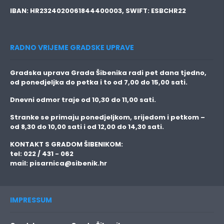
IBAN:
HR2324020061844400003,
SWIFT:
ESBCHR22
RADNO VRIJEME GRADSKE UPRAVE
Gradska uprava Grada Šibenika radi pet dana tjedno,
od ponedjeljka do petka i to
od 7,00 do 15,00 sati.
Dnevni odmor traje
od 10,30 do 11,00 sati.
Stranke se primaju
ponedjeljkom, srijedom i petkom
–
od 8,30 do 10,00 sati i od 12,00 do 14,30 sati.
KONTAKT S GRADOM ŠIBENIKOM:
tel: 022 / 431 - 062
mail:
pisarnica@sibenik.hr
IMPRESSUM