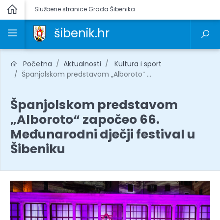
Službene stranice Grada Šibenika
šibenik.hr
Početna
Aktualnosti
Kultura i sport
Španjolskom predstavom „Alboroto“ ...
Španjolskom predstavom
„Alboroto“ započeo 66.
Međunarodni dječji festival u
Šibeniku