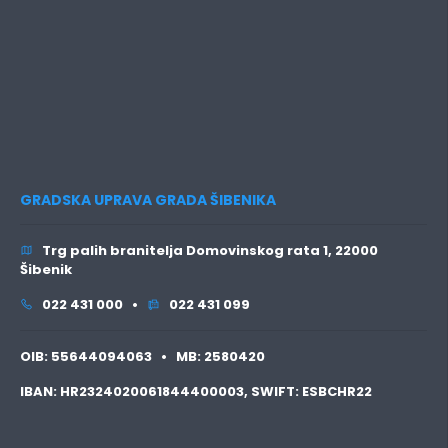
GRADSKA UPRAVA GRADA ŠIBENIKA
Trg palih branitelja Domovinskog rata 1, 22000
Šibenik
022 431 000 •
022 431 099
OIB:
55644094063 •
MB:
2580420
IBAN:
HR2324020061844400003,
SWIFT:
ESBCHR22