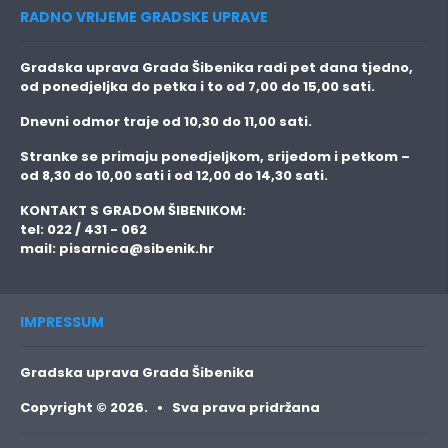
RADNO VRIJEME GRADSKE UPRAVE
Gradska uprava Grada Šibenika radi pet dana tjedno,
od ponedjeljka do petka i to
od 7,00 do 15,00 sati.
Dnevni odmor traje
od 10,30 do 11,00 sati.
Stranke se primaju
ponedjeljkom, srijedom i petkom
–
od 8,30 do 10,00 sati i od 12,00 do 14,30 sati.
KONTAKT S GRADOM ŠIBENIKOM:
tel: 022 / 431 - 062
mail:
pisarnica@sibenik.hr
IMPRESSUM
Gradska uprava Grada Šibenika
Copyright © 2026. • Sva prava pridržana