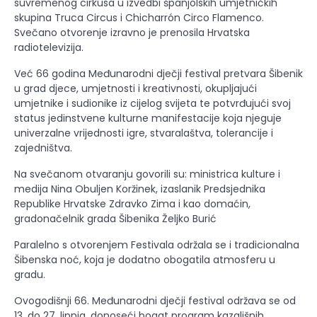
suvremenog cirkusa u izvedbi španjolskih umjetničkih
skupina Truca Circus i Chicharrón Circo Flamenco.
Svečano otvorenje izravno je prenosila Hrvatska
radiotelevizija.
Već 66 godina Međunarodni dječji festival pretvara Šibenik
u grad djece, umjetnosti i kreativnosti, okupljajući
umjetnike i sudionike iz cijelog svijeta te potvrđujući svoj
status jedinstvene kulturne manifestacije koja njeguje
univerzalne vrijednosti igre, stvaralaštva, tolerancije i
zajedništva.
Na svečanom otvaranju govorili su: ministrica kulture i
medija Nina Obuljen Koržinek, izaslanik Predsjednika
Republike Hrvatske Zdravko Zima i kao domaćin,
gradonačelnik grada Šibenika Željko Burić
Paralelno s otvorenjem Festivala održala se i tradicionalna
Šibenska noć, koja je dodatno obogatila atmosferu u
gradu.
Ovogodišnji 66. Međunarodni dječji festival održava se od
13. do 27. lipnja, donoseći bogat program kazališnih