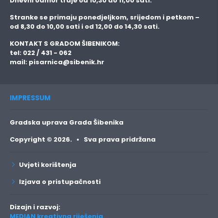
Dnevni odmor traje
od 10,30 do 11,00 sati.
Stranke se primaju
ponedjeljkom, srijedom i petkom
–
od 8,30 do 10,00 sati i od 12,00 do 14,30 sati.
KONTAKT S GRADOM ŠIBENIKOM:
tel: 022 / 431 - 062
mail:
pisarnica@sibenik.hr
IMPRESSUM
Gradska uprava Grada Šibenika
Copyright © 2026. • Sva prava pridržana
Uvjeti korištenja
Izjava o pristupačnosti
Dizajn i razvoj:
MEDIAN kreativna riješenja