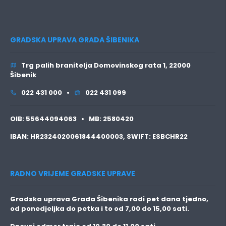
GRADSKA UPRAVA GRADA ŠIBENIKA
Trg palih branitelja Domovinskog rata 1, 22000
Šibenik
022 431 000 •
022 431 099
OIB:
55644094063 •
MB:
2580420
IBAN:
HR2324020061844400003,
SWIFT:
ESBCHR22
RADNO VRIJEME GRADSKE UPRAVE
Gradska uprava Grada Šibenika radi pet dana tjedno,
od ponedjeljka do petka i to
od 7,00 do 15,00 sati.