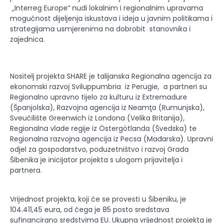
„Interreg Europe“ nudi lokalnim i regionalnim upravama
mogućnost dijeljenja iskustava i ideja u javnim politikama i
strategijama usmjerenima na dobrobit stanovnika i
zajednica.
Nositelj projekta SHARE je talijanska Regionalna agencija za
ekonomski razvoj Sviluppumbria iz Perugie, a partneri su
Regionalno upravno tijelo za kulturu iz Extremadure
(Španjolska), Razvojna agencija iz Neamţa (Rumunjska),
Sveučilište Greenwich iz Londona (Velika Britanija),
Regionalna vlade regije iz Östergötlanda (Švedska) te
Regionalna razvojna agencija iz Pecsa (Mađarska). Upravni
odjel za gospodarstvo, poduzetništvo i razvoj Grada
Šibenika je inicijator projekta s ulogom prijavitelja i
partnera.
Vrijednost projekta, koji će se provesti u Šibeniku, je
104.411,45 eura, od čega je 85 posto sredstava
sufinancirano sredstvima EU. Ukupna vrijednost projekta je