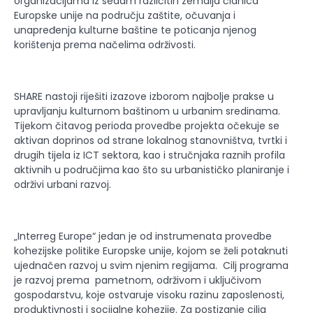
organizacijama iz sedam različitih zemalja članica
Europske unije na području zaštite, očuvanja i
unapređenja kulturne baštine te poticanja njenog
korištenja prema načelima održivosti.
SHARE nastoji riješiti izazove izborom najbolje prakse u
upravljanju kulturnom baštinom u urbanim sredinama.
Tijekom čitavog perioda provedbe projekta očekuje se
aktivan doprinos od strane lokalnog stanovništva, tvrtki i
drugih tijela iz ICT sektora, kao i stručnjaka raznih profila
aktivnih u područjima kao što su urbanističko planiranje i
održivi urbani razvoj.
„Interreg Europe“ jedan je od instrumenata provedbe
kohezijske politike Europske unije, kojom se želi potaknuti
ujednačen razvoj u svim njenim regijama. Cilj programa
je razvoj prema pametnom, održivom i uključivom
gospodarstvu, koje ostvaruje visoku razinu zaposlenosti,
produktivnosti i socijalne kohezije. Za postizanje cilja